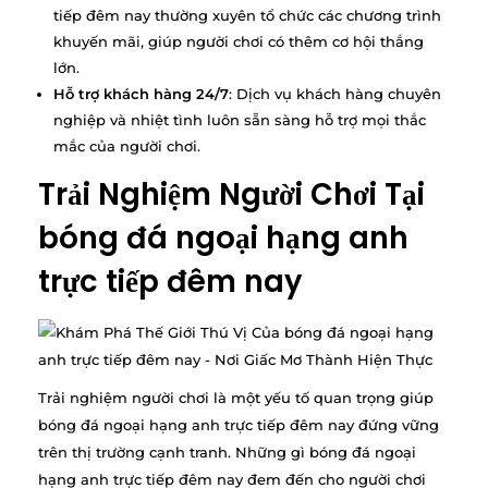
tiếp đêm nay thường xuyên tổ chức các chương trình
khuyến mãi, giúp người chơi có thêm cơ hội thắng
lớn.
Hỗ trợ khách hàng 24/7
: Dịch vụ khách hàng chuyên
nghiệp và nhiệt tình luôn sẵn sàng hỗ trợ mọi thắc
mắc của người chơi.
Trải Nghiệm Người Chơi Tại
bóng đá ngoại hạng anh
trực tiếp đêm nay
Trải nghiệm người chơi là một yếu tố quan trọng giúp
bóng đá ngoại hạng anh trực tiếp đêm nay đứng vững
trên thị trường cạnh tranh. Những gì bóng đá ngoại
hạng anh trực tiếp đêm nay đem đến cho người chơi