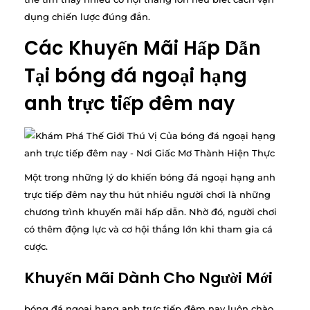
dụng chiến lược đúng đắn.
Các Khuyến Mãi Hấp Dẫn
Tại bóng đá ngoại hạng
anh trực tiếp đêm nay
Một trong những lý do khiến bóng đá ngoại hạng anh
trực tiếp đêm nay thu hút nhiều người chơi là những
chương trình khuyến mãi hấp dẫn. Nhờ đó, người chơi
có thêm động lực và cơ hội thắng lớn khi tham gia cá
cược.
Khuyến Mãi Dành Cho Người Mới
bóng đá ngoại hạng anh trực tiếp đêm nay luôn chào