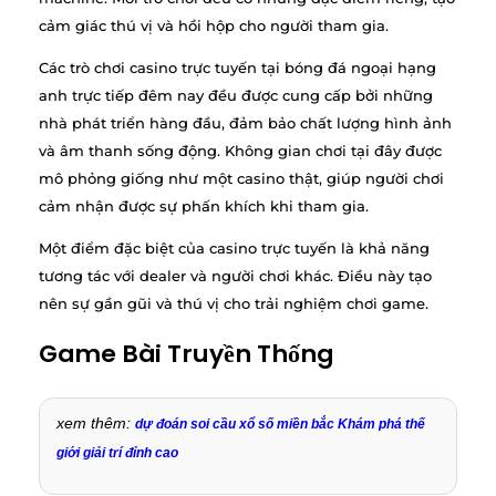
cảm giác thú vị và hồi hộp cho người tham gia.
Các trò chơi casino trực tuyến tại bóng đá ngoại hạng
anh trực tiếp đêm nay đều được cung cấp bởi những
nhà phát triển hàng đầu, đảm bảo chất lượng hình ảnh
và âm thanh sống động. Không gian chơi tại đây được
mô phỏng giống như một casino thật, giúp người chơi
cảm nhận được sự phấn khích khi tham gia.
Một điểm đặc biệt của casino trực tuyến là khả năng
tương tác với dealer và người chơi khác. Điều này tạo
nên sự gần gũi và thú vị cho trải nghiệm chơi game.
Game Bài Truyền Thống
xem thêm:
dự đoán soi cầu xổ số miền bắc Khám phá thế
giới giải trí đỉnh cao