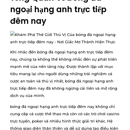
ngoại hạng anh trực tiếp
đêm nay
Khi nhắc đến bóng đá ngoại hạng anh trực tiếp đêm
nay, chúng ta không thể không nhắc đến sự phát triển
mạnh mẽ của nền tảng này. Được thành lập với mục
tiêu mang lại cho người dùng những trải nghiệm cá
cược an toàn và thú vị nhất, bóng đá ngoại hạng anh
trực tiếp đêm nay đã không ngừng cải tiến và mở rộng
dịch vụ của mình.
bóng đá ngoại hạng anh trực tiếp đêm nay không chỉ
cung cấp cá cược thể thao mà còn có các trò chơi casino
trực tuyến, poker và nhiều hình thức giải trí khác. Hệ
thống giao diện thân thiện và dễ sử dụng tạo điều kiện