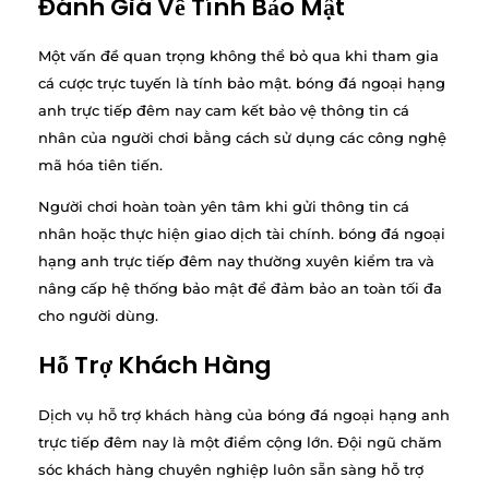
Đánh Giá Về Tính Bảo Mật
Một vấn đề quan trọng không thể bỏ qua khi tham gia
cá cược trực tuyến là tính bảo mật. bóng đá ngoại hạng
anh trực tiếp đêm nay cam kết bảo vệ thông tin cá
nhân của người chơi bằng cách sử dụng các công nghệ
mã hóa tiên tiến.
Người chơi hoàn toàn yên tâm khi gửi thông tin cá
nhân hoặc thực hiện giao dịch tài chính. bóng đá ngoại
hạng anh trực tiếp đêm nay thường xuyên kiểm tra và
nâng cấp hệ thống bảo mật để đảm bảo an toàn tối đa
cho người dùng.
Hỗ Trợ Khách Hàng
Dịch vụ hỗ trợ khách hàng của bóng đá ngoại hạng anh
trực tiếp đêm nay là một điểm cộng lớn. Đội ngũ chăm
sóc khách hàng chuyên nghiệp luôn sẵn sàng hỗ trợ