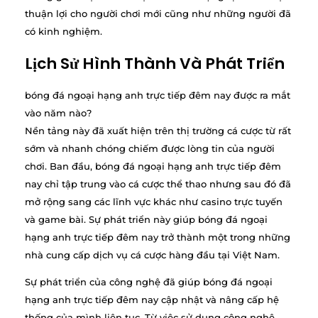
thuận lợi cho người chơi mới cũng như những người đã
có kinh nghiệm.
Lịch Sử Hình Thành Và Phát Triển
bóng đá ngoại hạng anh trực tiếp đêm nay được ra mắt
vào năm nào?
Nền tảng này đã xuất hiện trên thị trường cá cược từ rất
sớm và nhanh chóng chiếm được lòng tin của người
chơi. Ban đầu, bóng đá ngoại hạng anh trực tiếp đêm
nay chỉ tập trung vào cá cược thể thao nhưng sau đó đã
mở rộng sang các lĩnh vực khác như casino trực tuyến
và game bài. Sự phát triển này giúp bóng đá ngoại
hạng anh trực tiếp đêm nay trở thành một trong những
nhà cung cấp dịch vụ cá cược hàng đầu tại Việt Nam.
Sự phát triển của công nghệ đã giúp bóng đá ngoại
hạng anh trực tiếp đêm nay cập nhật và nâng cấp hệ
thống của mình liên tục. Từ việc sử dụng công nghệ