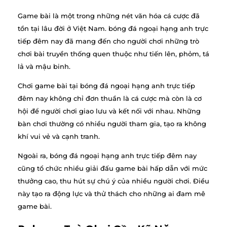
Game bài là một trong những nét văn hóa cá cược đã
tồn tại lâu đời ở Việt Nam. bóng đá ngoại hạng anh trực
tiếp đêm nay đã mang đến cho người chơi những trò
chơi bài truyền thống quen thuộc như tiến lên, phỏm, tá
lả và mậu binh.
Chơi game bài tại bóng đá ngoại hạng anh trực tiếp
đêm nay không chỉ đơn thuần là cá cược mà còn là cơ
hội để người chơi giao lưu và kết nối với nhau. Những
bàn chơi thường có nhiều người tham gia, tạo ra không
khí vui vẻ và cạnh tranh.
Ngoài ra, bóng đá ngoại hạng anh trực tiếp đêm nay
cũng tổ chức nhiều giải đấu game bài hấp dẫn với mức
thưởng cao, thu hút sự chú ý của nhiều người chơi. Điều
này tạo ra động lực và thử thách cho những ai đam mê
game bài.