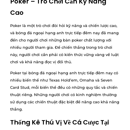
Poker – Trò Chơi Cần Kỹ Năng
Cao
Poker là một trò chơi đòi hỏi kỹ năng và chiến lược cao,
và bóng đá ngoại hạng anh trực tiếp đêm nay đã mang
đến cho người chơi những bàn poker chất lượng với
nhiều người tham gia. Để chiến thắng trong trò chơi
này, người chơi cần phải có kiến thức vững vàng về luật
chơi và khả năng đọc vị đối thủ.
Poker tại bóng đá ngoại hạng anh trực tiếp đêm nay có
nhiều biến thể như Texas Hold’em, Omaha và Seven
Card Stud, mỗi biến thể đều có những quy tắc và chiến
thuật riêng. Những người chơi có kinh nghiệm thường
sử dụng các chiến thuật đặc biệt để nâng cao khả năng
thắng.
Thống Kê Thú Vị Về Cá Cược Tại