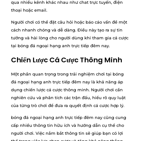
qua nhiều kênh khác nhau như chat trực tuyến, điện
thoại hoặc email.
Người chơi có thể đặt câu hỏi hoặc báo cáo vấn đề một
cách nhanh chóng và dễ dàng. Điều này tạo ra sự tin
tưởng và hài lòng cho người dùng khi tham gia cá cược
tại bóng đá ngoại hạng anh trực tiếp đêm nay.
Chiến Lược Cá Cược Thông Minh
Một phần quan trọng trong trải nghiệm chơi tại bóng
đá ngoại hạng anh trực tiếp đêm nay là khả năng áp
dụng chiến lược cá cược thông minh. Người chơi cần
nghiên cứu và phân tích các trận đấu, hiểu rõ quy luật
của từng trò chơi để đưa ra quyết định cá cược hợp lý.
bóng đá ngoại hạng anh trực tiếp đêm nay cũng cung
cấp nhiều thông tin hữu ích và hướng dẫn cụ thể cho
người chơi. Việc nắm bắt thông tin sẽ giúp bạn có lợi
thế trong việc lựa chọn cược và tăng khả năng thắng