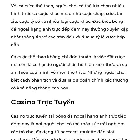
Với cá cược thể thao, người chơi có thể lựa chọn nhiều
hình thức cá cược khác nhau như cược chấp, cược tài
xỉu, cược tỷ số và nhiều loại cược khác. Đặc biệt, bóng
đá ngoại hạng anh trực tiếp đêm nay thường xuyên cập
nhật thông tin về các trận đấu và đưa ra tỷ lệ cược hấp
dẫn.
Cá cược thể thao không chỉ đơn thuần là việc đặt cược
mà còn là cơ hội để người chơi thể hiện kiến thức và sự
am hiểu của mình về môn thể thao. Những người chơi
biết cách phân tích và đưa ra dự đoán chính xác thường
có khả năng thắng cao hơn.
Casino Trực Tuyến
Casino trực tuyến tại bóng đá ngoại hạng anh trực tiếp
đêm nay là nơi người chơi có thể thỏa sức trải nghiệm
các trò chơi đa dạng từ baccarat, roulette đến slot
machine. Mỗi trò chơi đều có những đặc điểm riêng, tạo