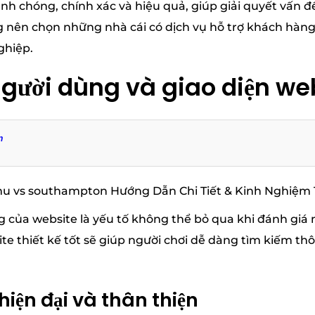
nh chóng, chính xác và hiệu quả, giúp giải quyết vấn
 nên chọn những nhà cái có dịch vụ hỗ trợ khách hàng
ghiệp.
người dùng và giao diện we
n
g của website là yếu tố không thể bỏ qua khi đánh giá
ite thiết kế tốt sẽ giúp người chơi dễ dàng tìm kiếm thô
hiện đại và thân thiện