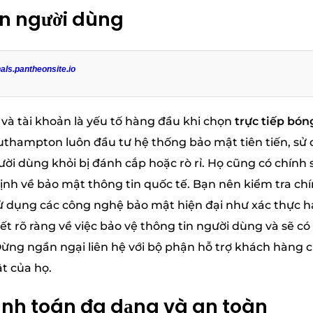
in người dùng
als.pantheonsite.io
và tài khoản là yếu tố hàng đầu khi chọn
trực tiếp bó
outhampton luôn đầu tư hệ thống bảo mật tiên tiến, s
ười dùng khỏi bị đánh cắp hoặc rò rỉ. Họ cũng có chính
ịnh về bảo mật thông tin quốc tế. Bạn nên kiểm tra c
ử dụng các công nghệ bảo mật hiện đại như xác thực ha
ết rõ ràng về việc bảo vệ thông tin người dùng và sẽ có 
Đừng ngần ngại liên hệ với bộ phận hỗ trợ khách hàng c
t của họ.
nh toán đa dạng và an toàn