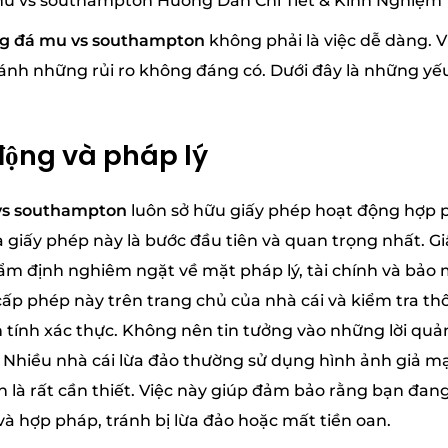
ng đá mu vs southampton
không phải là việc dễ dàng. Vi
ránh những rủi ro không đáng có. Dưới đây là những yế
động và pháp lý
 vs southampton
luôn sở hữu giấy phép hoạt động hợp p
tra giấy phép này là bước đầu tiên và quan trọng nhất.
thẩm định nghiêm ngặt về mặt pháp lý, tài chính và bảo
cấp phép này trên trang chủ của nhà cái và kiểm tra thô
 tính xác thực. Không nên tin tưởng vào những lời qu
 Nhiều nhà cái lừa đảo thường sử dụng hình ảnh giả mạ
hận là rất cần thiết. Việc này giúp đảm bảo rằng bạn đa
à hợp pháp, tránh bị lừa đảo hoặc mất tiền oan.