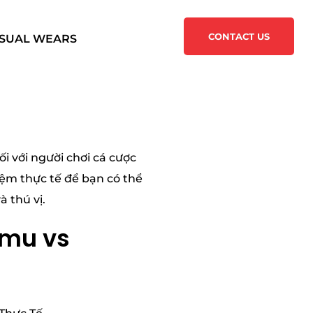
CONTACT US
SUAL WEARS
i với người chơi cá cược
iệm thực tế để bạn có thể
 thú vị.
 mu vs