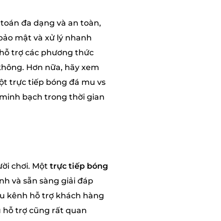
toán đa dạng và an toàn,
bảo mật và xử lý nhanh
 hỗ trợ các phương thức
 không. Hơn nữa, hãy xem
ột trực tiếp bóng đá mu vs
 minh bạch trong thời gian
ời chơi. Một
trực tiếp bóng
nh và sẵn sàng giải đáp
ều kênh hỗ trợ khách hàng
ũ hỗ trợ cũng rất quan