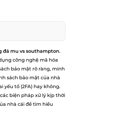
ng đá mu vs southampton
.
ử dụng công nghệ mã hóa
 sách bảo mật rõ ràng, minh
hính sách bảo mật của nhà
i yếu tố (2FA) hay không.
các biện pháp xử lý kịp thời
ủa nhà cái để tìm hiểu