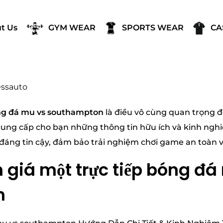
t Us
GYM WEAR
SPORTS WEAR
CA
ssauto
óng đá mu vs southampton
là điều vô cùng quan trọng đố
ẽ cung cấp cho bạn những thông tin hữu ích và kinh ngh
đáng tin cậy, đảm bảo trải nghiệm chơi game an toàn và
h giá một trực tiếp bóng đá
n