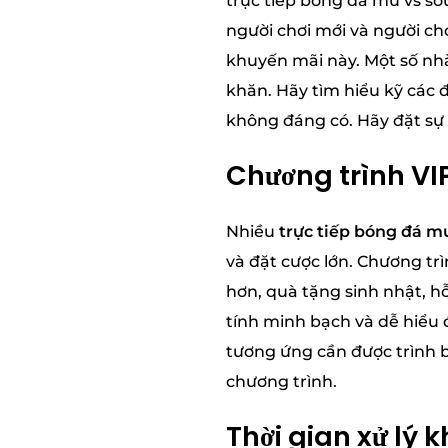
trực tiếp bóng đá mu vs s
người chơi mới và người chơ
khuyến mãi này. Một số nhà
khăn. Hãy tìm hiểu kỹ các
không đáng có. Hãy đặt sự
Chương trình VI
Nhiều
trực tiếp bóng đá 
và đặt cược lớn. Chương tr
hơn, quà tặng sinh nhật, h
tính minh bạch và dễ hiểu 
tương ứng cần được trình b
chương trình.
Thời gian xử lý 