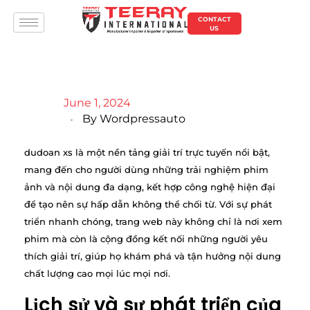
CONTACT
US
June 1, 2024
By
Wordpressauto
dudoan xs là một nền tảng giải trí trực tuyến nổi bật,
mang đến cho người dùng những trải nghiệm phim
ảnh và nội dung đa dạng, kết hợp công nghệ hiện đại
để tạo nên sự hấp dẫn không thể chối từ. Với sự phát
triển nhanh chóng, trang web này không chỉ là nơi xem
phim mà còn là cộng đồng kết nối những người yêu
thích giải trí, giúp họ khám phá và tận hưởng nội dung
chất lượng cao mọi lúc mọi nơi.
Lịch sử và sự phát triển của