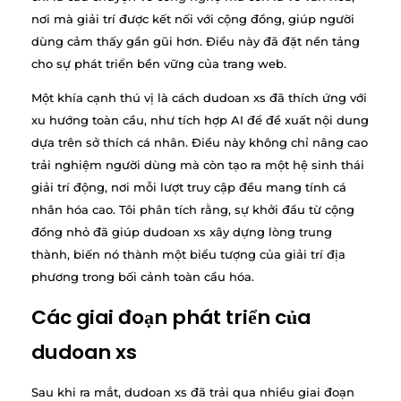
nơi mà giải trí được kết nối với cộng đồng, giúp người
dùng cảm thấy gần gũi hơn. Điều này đã đặt nền tảng
cho sự phát triển bền vững của trang web.
Một khía cạnh thú vị là cách dudoan xs đã thích ứng với
xu hướng toàn cầu, như tích hợp AI để đề xuất nội dung
dựa trên sở thích cá nhân. Điều này không chỉ nâng cao
trải nghiệm người dùng mà còn tạo ra một hệ sinh thái
giải trí động, nơi mỗi lượt truy cập đều mang tính cá
nhân hóa cao. Tôi phân tích rằng, sự khởi đầu từ cộng
đồng nhỏ đã giúp dudoan xs xây dựng lòng trung
thành, biến nó thành một biểu tượng của giải trí địa
phương trong bối cảnh toàn cầu hóa.
Các giai đoạn phát triển của
dudoan xs
Sau khi ra mắt, dudoan xs đã trải qua nhiều giai đoạn