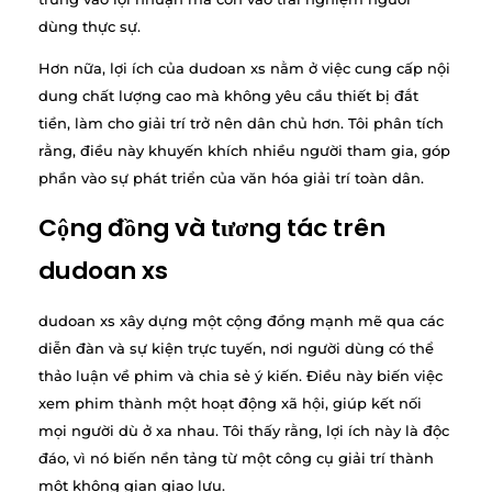
dùng thực sự.
Hơn nữa, lợi ích của dudoan xs nằm ở việc cung cấp nội
dung chất lượng cao mà không yêu cầu thiết bị đắt
tiền, làm cho giải trí trở nên dân chủ hơn. Tôi phân tích
rằng, điều này khuyến khích nhiều người tham gia, góp
phần vào sự phát triển của văn hóa giải trí toàn dân.
Cộng đồng và tương tác trên
dudoan xs
dudoan xs xây dựng một cộng đồng mạnh mẽ qua các
diễn đàn và sự kiện trực tuyến, nơi người dùng có thể
thảo luận về phim và chia sẻ ý kiến. Điều này biến việc
xem phim thành một hoạt động xã hội, giúp kết nối
mọi người dù ở xa nhau. Tôi thấy rằng, lợi ích này là độc
đáo, vì nó biến nền tảng từ một công cụ giải trí thành
một không gian giao lưu.