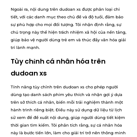
Ngoài ra, nội dung trên dudoan xs được phân loại chi
tiết, với các danh mục theo chủ đề và độ tuổi, đảm bảo
sự phù hợp cho mọi đối tượng. Tôi nhận định rằng, sự
chú trọng này thể hiện trách nhiệm xã hội của nền tảng,
giúp bảo vệ người dùng trẻ em và thúc đẩy văn hóa giải
trí lành mạnh.
Tùy chỉnh cá nhân hóa trên
dudoan xs
Tính năng tùy chỉnh trên dudoan xs cho phép người
dùng tạo danh sách phim yêu thích và nhận gợi ý dựa
trên sở thích cá nhân, biến mỗi trải nghiệm thành một
hành trình riêng biệt. Điều này sử dụng dữ liệu từ lịch
sử xem để đề xuất nội dung, giúp người dùng tiết kiệm
thời gian tìm kiếm. Tôi phân tích rằng, sự cá nhân hóa
này là bước tiến lớn, làm cho giải trí trở nên thông minh