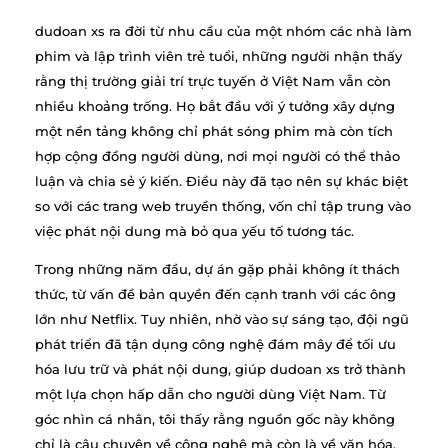
dudoan xs ra đời từ nhu cầu của một nhóm các nhà làm
phim và lập trình viên trẻ tuổi, những người nhận thấy
rằng thị trường giải trí trực tuyến ở Việt Nam vẫn còn
nhiều khoảng trống. Họ bắt đầu với ý tưởng xây dựng
một nền tảng không chỉ phát sóng phim mà còn tích
hợp cộng đồng người dùng, nơi mọi người có thể thảo
luận và chia sẻ ý kiến. Điều này đã tạo nên sự khác biệt
so với các trang web truyền thống, vốn chỉ tập trung vào
việc phát nội dung mà bỏ qua yếu tố tương tác.
Trong những năm đầu, dự án gặp phải không ít thách
thức, từ vấn đề bản quyền đến cạnh tranh với các ông
lớn như Netflix. Tuy nhiên, nhờ vào sự sáng tạo, đội ngũ
phát triển đã tận dụng công nghệ đám mây để tối ưu
hóa lưu trữ và phát nội dung, giúp dudoan xs trở thành
một lựa chọn hấp dẫn cho người dùng Việt Nam. Từ
góc nhìn cá nhân, tôi thấy rằng nguồn gốc này không
chỉ là câu chuyện về công nghệ mà còn là về văn hóa,