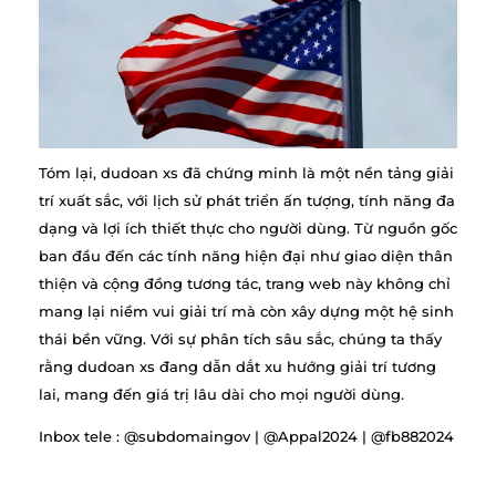
Tóm lại, dudoan xs đã chứng minh là một nền tảng giải
trí xuất sắc, với lịch sử phát triển ấn tượng, tính năng đa
dạng và lợi ích thiết thực cho người dùng. Từ nguồn gốc
ban đầu đến các tính năng hiện đại như giao diện thân
thiện và cộng đồng tương tác, trang web này không chỉ
mang lại niềm vui giải trí mà còn xây dựng một hệ sinh
thái bền vững. Với sự phân tích sâu sắc, chúng ta thấy
rằng dudoan xs đang dẫn dắt xu hướng giải trí tương
lai, mang đến giá trị lâu dài cho mọi người dùng.
Inbox tele : @subdomaingov | @Appal2024 | @fb882024