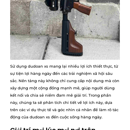
Sử dụng dudoan xs mang lại nhiều lợi ích thiết thực, từ
sự tiện lợi hàng ngày đến các trải nghiệm xã hội sâu
sắc. Nền tảng này không chỉ cung cấp nội dung mà còn
xây dựng một cộng đồng mạnh mẽ, giúp người dùng
kết nối và chia sẻ niềm đam mê giải trí. Trong phần
này, chúng ta sẽ phân tích chi tiết về lợi ích này, dựa
trên các ví dụ thực tế và góc nhìn cá nhân để làm rõ tác
động của dudoan xs đến cuộc sống hàng ngày.