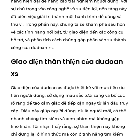
năng hiện đại để nâng cao trải nghiệm người dùng. Với
sự chú trọng vào công nghệ và sự tiện lợi, nền tảng này
đã biến việc giải trí thành một hành trình dễ dàng và
thú vị. Trong phần này, chúng ta sẽ khám phá sâu hơn
về các tính năng nổi bật, từ giao diện đến các công cụ
hỗ trợ, và phân tích cách chúng góp phần vào sự thành
công của dudoan xs.
Giao diện thân thiện của dudoan
xs
Giao diện của dudoan xs được thiết kế với mục tiêu ưu
tiên người dùng, sử dụng màu sắc tươi sáng và bố cục
rõ ràng để tạo cảm giác dễ tiếp cận ngay từ lần đầu truy
cập. Điều này giúp người dùng, dù là người mới, có thể
nhanh chóng tìm kiếm và xem phim mà không gặp
khó khăn. Tôi nhận thấy rằng, sự thân thiện này không
chỉ dừng lại ở hình thức mà còn ở tính năng tìm kiếm