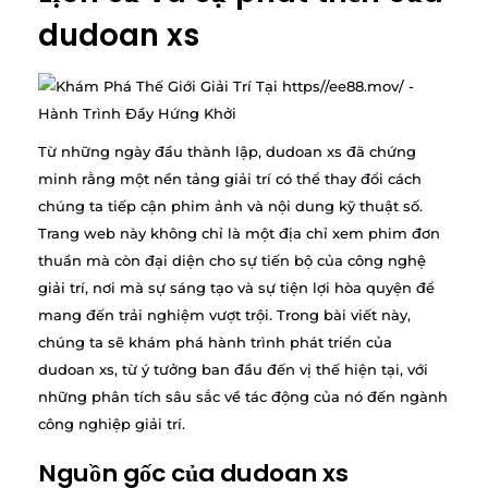
dudoan xs
Từ những ngày đầu thành lập, dudoan xs đã chứng
minh rằng một nền tảng giải trí có thể thay đổi cách
chúng ta tiếp cận phim ảnh và nội dung kỹ thuật số.
Trang web này không chỉ là một địa chỉ xem phim đơn
thuần mà còn đại diện cho sự tiến bộ của công nghệ
giải trí, nơi mà sự sáng tạo và sự tiện lợi hòa quyện để
mang đến trải nghiệm vượt trội. Trong bài viết này,
chúng ta sẽ khám phá hành trình phát triển của
dudoan xs, từ ý tưởng ban đầu đến vị thế hiện tại, với
những phân tích sâu sắc về tác động của nó đến ngành
công nghiệp giải trí.
Nguồn gốc của dudoan xs