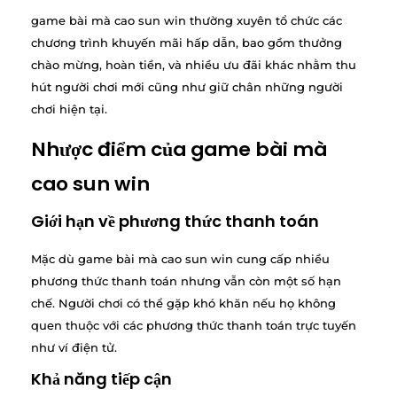
game bài mà cao sun win thường xuyên tổ chức các
chương trình khuyến mãi hấp dẫn, bao gồm thưởng
chào mừng, hoàn tiền, và nhiều ưu đãi khác nhằm thu
hút người chơi mới cũng như giữ chân những người
chơi hiện tại.
Nhược điểm của game bài mà
cao sun win
Giới hạn về phương thức thanh toán
Mặc dù game bài mà cao sun win cung cấp nhiều
phương thức thanh toán nhưng vẫn còn một số hạn
chế. Người chơi có thể gặp khó khăn nếu họ không
quen thuộc với các phương thức thanh toán trực tuyến
như ví điện tử.
Khả năng tiếp cận