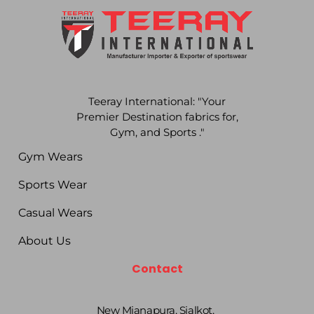
Teeray International: "Your
Premier Destination fabrics for,
Gym, and Sports ."
Gym Wears
Sports Wear
Casual Wears
About Us
Contact
New Mianapura, Sialkot,