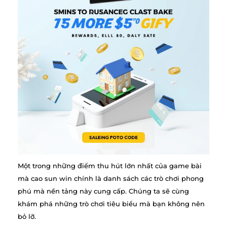
Một trong những điểm thu hút lớn nhất của game bài
mà cao sun win chính là danh sách các trò chơi phong
phú mà nền tảng này cung cấp. Chúng ta sẽ cùng
khám phá những trò chơi tiêu biểu mà bạn không nên
bỏ lỡ.