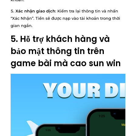
Xác nhận giao dịch
: Kiểm tra lại thông tin và nhấn
“Xác Nhận”. Tiền sẽ được nạp vào tài khoản trong thời
gian ngắn.
5. Hỗ trợ khách hàng và
bảo mật thông tin trên
game bài mà cao sun win