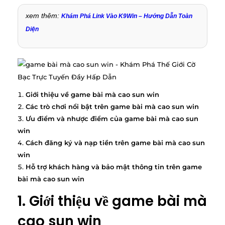
xem thêm:
Khám Phá Link Vào K9Win – Hướng Dẫn Toàn
Diện
Giới thiệu về game bài mà cao sun win
Các trò chơi nổi bật trên game bài mà cao sun win
Ưu điểm và nhược điểm của game bài mà cao sun
win
Cách đăng ký và nạp tiền trên game bài mà cao sun
win
Hỗ trợ khách hàng và bảo mật thông tin trên game
bài mà cao sun win
1. Giới thiệu về game bài mà
cao sun win