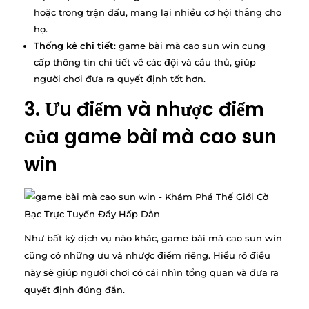
hoặc trong trận đấu, mang lại nhiều cơ hội thắng cho
họ.
Thống kê chi tiết
: game bài mà cao sun win cung
cấp thông tin chi tiết về các đội và cầu thủ, giúp
người chơi đưa ra quyết định tốt hơn.
3. Ưu điểm và nhược điểm
của game bài mà cao sun
win
Như bất kỳ dịch vụ nào khác, game bài mà cao sun win
cũng có những ưu và nhược điểm riêng. Hiểu rõ điều
này sẽ giúp người chơi có cái nhìn tổng quan và đưa ra
quyết định đúng đắn.