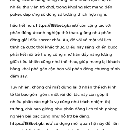
nhiều thư viện trò chơi, trong khoảng slot mang đến
poker, đáp ứng số đông sở trường thích hợp nghi.
hầu hết hơn,
https://188bet.gb.net/
còn cộng tác với
phần đông doanh nghiệp thể thao, giống như phần
đông giải đấu soccer châu Âu, để với về một vài lịch
trình cá cược thời khắc thực. Điều này sáng khiến buộc
phải kết nối trẻ trung cũng như tràn đầy năng lượng
giữa tiêu khiển cũng như thể thao, giúp mang lại khách
hàng khai phá gần cận hơn với phần đông chương trình
đắm say.
Tuy nhiên, không chỉ mất dừng lại ở nhân thể ích kinh
tế tài bao gồm gồm, một vài đối tác này còn góp ít
nhiều phần vào nghĩa vụ cũng như trách nhiệm thị
trường, chả hạn giống như phần đông lịch trình phòng
nghiện bài bạc cũng như hỗ trợ bè đảng.
https://188bet.gb.net/
sử dụng mối quan hệ này để liên