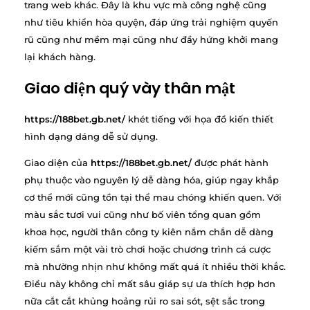
trang web khác. Đây là khu vực mà công nghệ cũng
như tiêu khiển hòa quyện, đáp ứng trải nghiệm quyến
rũ cũng như mềm mại cũng như đầy hứng khởi mang
lại khách hàng.
Giao diện quý vày thân mật
https://188bet.gb.net/
khét tiếng với họa đồ kiến thiết
hình dạng dáng dễ sử dụng.
Giao diện của
https://188bet.gb.net/
được phát hành
phụ thuộc vào nguyên lý dễ dàng hóa, giúp ngay khắp
cơ thể mới cũng tồn tại thể mau chóng khiến quen. Với
màu sắc tươi vui cũng như bố viên tổng quan gồm
khoa học, người thân công ty kiên nắm chắn dễ dàng
kiếm sắm một vài trò chơi hoặc chương trình cá cược
mà nhường nhịn như không mất quá ít nhiều thời khắc.
Điều này không chỉ mất sâu giáp sự ưa thích hợp hơn
nữa cắt cắt khủng hoảng rủi ro sai sót, sệt sắc trong