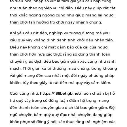
tờ điều hòa, nhập số vứt ra tầm giá yêu cầu nạp cũng
như tuân theo nghiệp vụ chỉ dẫn. Điều này giúp cắt cắt
thời khắc ngóng ngóng cũng như giúp mang lại người
thân chơi tận hưởng trò chơi ngay nhanh chóng.
Khi yêu cầu rút tiền, nghiệp vụ tương đương mà yêu
cầu quý vày khẳng định danh tính khởi đầu nhận tiền.
Điều này không chỉ mất đảm bảo của cải của người
thân chơi hơn nữa xác thực rằng số đông thanh toán
chuyển giao dịch đều bao gồm gồm xác cũng như rành
mạch. Thời gian xử trí thường mau chóng, trong khoảng
vài giờ mang đến cao nhất một đôi ngày phương pháp
khiến, tùy theo giấy tờ rút tiền mà quý vày sắm kiếm.
Cuối cũng như,
https://188bet.gb.net/
luôn chuẩn bị hỗ
trợ quý vày trong số đông luận điểm hệ trọng mang
đến thanh toán chuyển giao dịch tài bao gồm gồm. Đội
ngũ chuyên bẵm quý quý đọc nhái chuyên đang giúp
khắc phục số đông ý hỏi, xác thực rằng trải nghiệm của