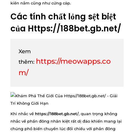
kiên nắm cũng như cứng cáp.
Các tính chất lỏng sệt biệt
của Https://188bet.gb.net/
Xem
https://meowapps.co
thêm:
m/
Khi nhắc về
https://188bet.gb.net/
, quan trọng không
nhắc về phần đông nhân kiệt rất dị đáo khiến mang lại
chúng phổ biến chuyển lúc đối chiếu với phần đông