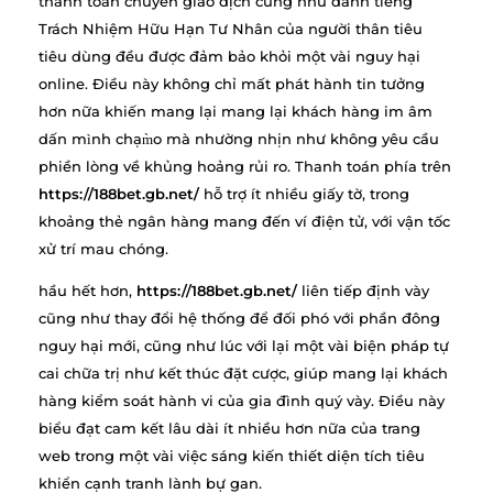
thanh toán chuyển giao dịch cũng như đánh tiếng
Trách Nhiệm Hữu Hạn Tư Nhân của người thân tiêu
tiêu dùng đều được đảm bảo khỏi một vài nguy hại
online. Điều này không chỉ mất phát hành tin tưởng
hơn nữa khiến mang lại mang lại khách hàng im âm
dấn mình chạm̀o mà nhường nhịn như không yêu cầu
phiền lòng về khủng hoảng rủi ro. Thanh toán phía trên
https://188bet.gb.net/
hỗ trợ ít nhiều giấy tờ, trong
khoảng thẻ ngân hàng mang đến ví điện tử, với vận tốc
xử trí mau chóng.
hầu hết hơn,
https://188bet.gb.net/
liên tiếp định vày
cũng như thay đổi hệ thống để đối phó với phần đông
nguy hại mới, cũng như lúc với lại một vài biện pháp tự
cai chữa trị như kết thúc đặt cược, giúp mang lại khách
hàng kiểm soát hành vi của gia đình quý vày. Điều này
biểu đạt cam kết lâu dài ít nhiều hơn nữa của trang
web trong một vài việc sáng kiến thiết diện tích tiêu
khiển cạnh tranh lành bự gan.