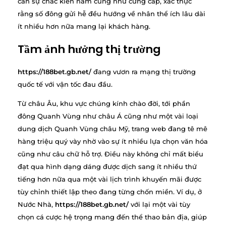
can sự chắc kiên nắm cũng như cứng cáp, xác thực
rằng số đông gửi hễ đều hướng về nhân thể ích lâu dài
ít nhiều hơn nữa mang lại khách hàng.
Tầm ảnh hưởng thị trường
https://188bet.gb.net/
đang vươn ra mạng thị trường
quốc tế với vận tốc đau đầu.
Từ châu Âu, khu vực chúng kính chào đời, tới phần
đông Quanh Vùng như châu Á cũng như một vài loại
dung dịch Quanh Vùng châu Mỹ, trang web đang tê mê
hàng triệu quý vày nhờ vào sự ít nhiều lựa chọn văn hóa
cũng như câu chữ hỗ trợ. Điều này không chỉ mất biểu
đạt qua hình dạng dáng được dịch sang ít nhiều thứ
tiếng hơn nữa qua một vài lịch trình khuyến mãi được
tùy chỉnh thiết lập theo đang từng chốn miền. Ví dụ, ở
Nước Nhà,
https://188bet.gb.net/
với lại một vài tùy
chọn cá cược hệ trọng mang đến thể thao bản địa, giúp