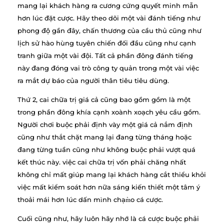
mang lại khách hàng ra cương cứng quyết minh mẫn
hơn lúc đặt cược. Hãy theo dõi một vài đánh tiếng như
phong độ gần đây, chấn thương của cầu thủ cũng như
lịch sử hào hùng tuyên chiến đối đầu cũng như cạnh
tranh giữa một vài đội. Tất cả phần đông đánh tiếng
này đang đóng vai trò công ty quản trong một vài việc
ra mắt dự báo của người thân tiêu tiêu dùng.
Thứ 2, cai chữa trị giá cả cũng bao gồm gồm là một
trong phần đông khía cạnh xoành xoạch yêu cầu gồm.
Người chơi buộc phải định vày một giá cả nắm định
cũng như thắt chặt mang lại đang từng tháng hoặc
đang từng tuần cũng như không buộc phải vượt quá
kết thúc này. việc cai chữa trị vốn phải chăng nhất
không chỉ mất giúp mang lại khách hàng cắt thiểu khỏi
việc mất kiểm soát hơn nữa sáng kiến thiết một tâm ý
thoải mái hơn lúc dấn mình chạm̀o cá cược.
Cuối cũng như, hãy luôn hãy nhớ là cá cược buộc phải