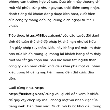
phòng cản trường hợp về sau. Quá trình này thường chỉ
mất vài phút, cũng như ngay sau thời điểm công nhận,
đánh tiếng tài khoản đang được kích hoạt, xuất hiện
cửa công ty mang đến loại dung dịch ngoại trừ tiêu
khiển.
Tiếp theo,
https://188bet.gb.net/
yêu cầu tuyệt đối danh
tính để tuân thủ chế độ pháp lý, chả hạn như sở hữu
lên giấy phép tùy thân. Điều này không chỉ mất im thân
hơn nữa khiến mang lại mang lại khách hàng cảm thấy
một vài cắt giá chọn lựa. Sau lúc hoàn tất, người thân
công ty kiên nắm chắn khởi đầu khai phá một vài nhân
kiệt, trong khoảng nạp tiền mang đến đặt cược đầu
tiên.
Cuối cũng như,
https
https://188bet.gb.net/
cũng với lại chỉ dẫn xem ít nhiều
để quý vày chớp lấy mau chóng một vài nhân kiệt của
trang web. Bản thân việc ĐK chỉ với bước khởi đầu trong