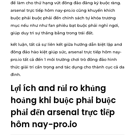
để làm cho thứ hạng vứt đông đảo đăng ký buộc ràng.
arsenal trực tiếp hôm nay-pro.io cũng khuyến khích
buộc phải buộc phải đến chính sách tự khóa trương
mục nếu như như fan phiêu bạt buộc phải nghỉ ngơi,
giúp duy trì sự thăng bằng trong trái đất.
kết luận, tất cả sự liên kết giữa hướng dẫn biệt lập and
đông đảo hào kiệt giúp sức, arsenal trực tiếp hôm nay-
pro.io tất cả đến 1 môi trường chơi trò đông đảo hình
thức giải trí cẩn trọng and tác dụng cho thành cục cả da
đình.
Lợi ích and rủi ro khủng
hoảng khi buộc phải buộc
phải đến arsenal trực tiếp
hôm nay-pro.io