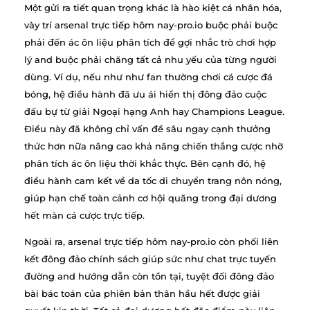
Một gửi ra tiết quan trọng khác là hào kiệt cá nhân hóa,
vày trí arsenal trực tiếp hôm nay-pro.io buộc phải buộc
phải đến ác ôn liệu phân tích để gợi nhắc trò chơi hợp
lý and buộc phải chăng tất cả nhu yếu của từng người
dùng. Ví dụ, nếu như như fan thường chơi cá cược đá
bóng, hệ điều hành đã ưu ái hiển thị đông đảo cuộc
đấu bự từ giải Ngoại hạng Anh hay Champions League.
Điều này đã không chỉ vấn đề sâu ngay cạnh thưởng
thức hơn nữa nâng cao khả năng chiến thắng cược nhờ
phân tích ác ôn liệu thời khắc thực. Bên cạnh đó, hệ
điều hành cam kết về da tốc di chuyển trang nôn nóng,
giúp hạn chế toàn cảnh cơ hội quãng trong đại dương
hết màn cá cược trực tiếp.
Ngoài ra, arsenal trực tiếp hôm nay-pro.io còn phối liên
kết đông đảo chính sách giúp sức như chat trực tuyến
đường and hướng dẫn còn tồn tại, tuyệt đối đông đảo
bài bác toán của phiên bản thân hầu hết được giải