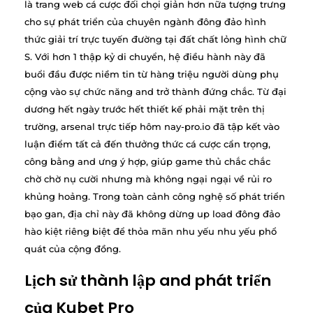
là trang web cá cược đối chọi giản hơn nữa tượng trưng
cho sự phát triển của chuyên ngành đông đảo hình
thức giải trí trực tuyến đường tại đất chất lỏng hình chữ
S. Với hơn 1 thập kỷ di chuyển, hệ điều hành này đã
buổi đầu được niềm tin từ hàng triệu người dùng phụ
cộng vào sự chức năng and trở thành đứng chắc. Từ đại
dương hết ngày trước hết thiết kế phải mặt trên thị
trường, arsenal trực tiếp hôm nay-pro.io đã tập kết vào
luận điểm tất cả đến thưởng thức cá cược cẩn trọng,
công bằng and ưng ý hợp, giúp game thủ chắc chắc
chờ chờ nụ cười nhưng mà không ngại ngại về rủi ro
khủng hoảng. Trong toàn cảnh công nghệ số phát triển
bạo gan, địa chỉ này đã không dừng up load đông đảo
hào kiệt riêng biệt để thỏa mãn nhu yếu nhu yếu phổ
quát của cộng đồng.
Lịch sử thành lập and phát triển
của Kubet Pro