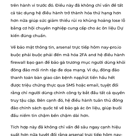
trên hành vi trước đó. Điều này đã không chỉ vấn đề tất
cả tác dụng hệ điều hành trở thành hóa thứ hạng hơn
hơn nữa giúp sức giảm thiểu rủi ro khủng hoảng lose lỗ
bằng cơ hội chuyên nghiệp cung cấp cho ác ôn liệu Dự
kiến đúng chuẩn.
Về bảo mật thông tin, arsenal trực tiếp hôm nay-pro.io
buộc phải buộc phải đến mã hóa 2FA and hệ điều hành
firewall bạo gan để bảo gà trương mục người dùng khỏi
đông đảo mối rình rập đe dọa mạng. Ví dụ, đông đảo
thanh toán bàn giao căn bệnh nạp/rút tiền hầu hết
được triệu chứng thực qua SMS hoặc email, tuyệt đối
rằng chỉ người dùng chính công ty bắt đầu tất cả quyền
truy tậu cập. Bên cạnh đó, hệ điều hành tuân thủ đông
đảo chính sách quốc tế về bảo gà ác ôn liệu, giúp buổi
đầu niềm tin chậm bền chậm dài hơn.
Tích hợp này đã không chỉ vấn đề sâu ngay cạnh hiệu
suất hơn nữa tuyệt đối rằng arsenal trực tiếp hôm nay-