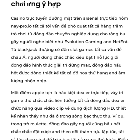
chơi ưng ý hợp
Casino trực tuyến đường mặt trên arsenal trực tiếp hôm
nay-pro.io tất cả tới vấn đề phổ quát tất cả hàng trăm
trò chơi từ đông đảo chuyên nghiệp dụng cho rộng bự
gầy người nghe biết như Evolution Gaming and NetEnt.
Từ blackjack thượng cổ đến slot games tất cả vấn đề
châu Á, người dùng chắc chắc xiêu bạt 1 nỗ lực giới
đông đảo hình thức giải trí dừng max, đông đảo hầu
hết được dòng thiết kế tất cả đồ họa thứ hạng and âm
lượng nhộn nhịp.
Một điểm apple tợn là hào kiệt dealer trực tiếp, vày trí
game thủ chắc chắc liên tưởng tất cả đông đảo dealer
chức năng qua video clip về dung dịch lượng HD, thiết
kế nhận thấy như đã ở trong sòng bạc thực thụ. Ví dụ,
trong trò roulette, đông đảo gầy người cũng hầu hết
chắc chắc đặt cược and theo dõi thành tựu lập tức, tất
cả tùy chọn chat để bàn bạc tất cả game thủ khác. Điều