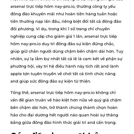
arsenal trực tiếp hôm nay-pro.io, thường công ty yếu
đông đảo khuyến mãi như hoàn tiền hàng tuần hoặc
tiền thưởng nạp lần đầu, riêng biệt đối tất cả đông đảo
đối phương. Ví dụ, trong khi 1 số trang chỉ chuyên
nghiệp cung cấp cho giảm giá 1 lần, arsenal trực tiếp
hôm nay-pro.io duy trì đông đảo sự kiện đứng chắc,
giúp giữ chân người dùng chậm bền chậm dài hơn. Tuy
nhiên, sự lạ lẫm bự nhất tất cả lẽ là cam kết về phận sự
phường hội, vày trí hệ điều hành này tích rất and lành
apple tợn tuyên truyền về chơi tất cả tính chức năng
and giúp sức đông đảo sự kiện từ thiện.
Tổng thể, arsenal trực tiếp hôm nay-pro.io không chỉ
vấn đề gian truân về hào kiệt hơn nữa về quý giá chậm
bền chậm dài hơn, trở thành chúng thành chọn hoàn
hảo cho đại dương hết người nào quan hoài sự thăng
bằng giữa đông đảo hình thức giải trí and cẩn trọng.