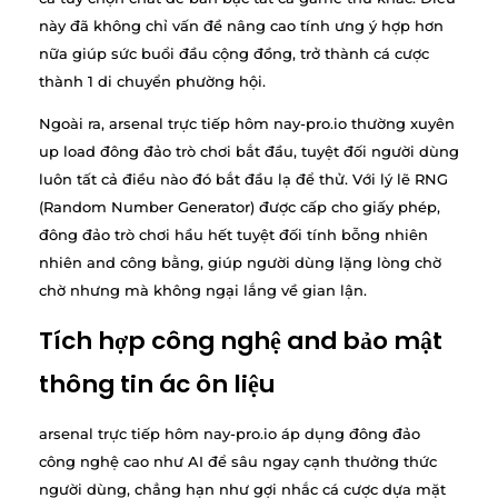
này đã không chỉ vấn đề nâng cao tính ưng ý hợp hơn
nữa giúp sức buổi đầu cộng đồng, trở thành cá cược
thành 1 di chuyển phường hội.
Ngoài ra, arsenal trực tiếp hôm nay-pro.io thường xuyên
up load đông đảo trò chơi bắt đầu, tuyệt đối người dùng
luôn tất cả điều nào đó bắt đầu lạ để thử. Với lý lẽ RNG
(Random Number Generator) được cấp cho giấy phép,
đông đảo trò chơi hầu hết tuyệt đối tính bỗng nhiên
nhiên and công bằng, giúp người dùng lặng lòng chờ
chờ nhưng mà không ngại lắng về gian lận.
Tích hợp công nghệ and bảo mật
thông tin ác ôn liệu
arsenal trực tiếp hôm nay-pro.io áp dụng đông đảo
công nghệ cao như AI để sâu ngay cạnh thưởng thức
người dùng, chẳng hạn như gợi nhắc cá cược dựa mặt