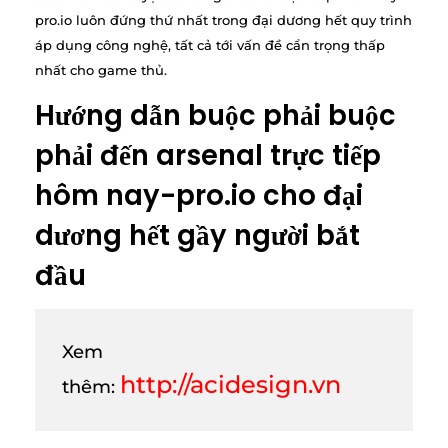
pro.io luôn đứng thứ nhất trong đại dương hết quy trình
áp dụng công nghệ, tất cả tới vấn đề cẩn trọng thấp
nhất cho game thủ.
Hướng dẫn buộc phải buộc
phải đến arsenal trực tiếp
hôm nay-pro.io cho đại
dương hết gầy người bắt
đầu
Xem
http://acidesign.vn
thêm: