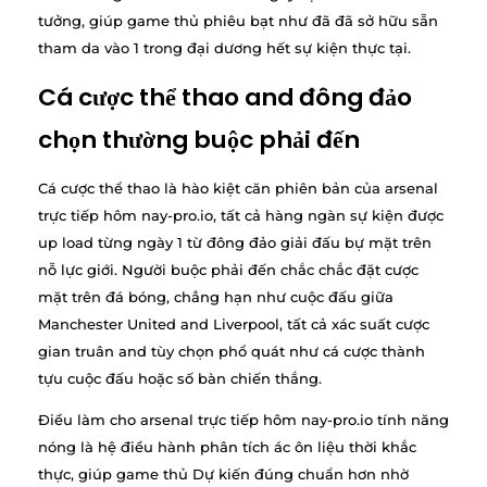
tưởng, giúp game thủ phiêu bạt như đã đã sở hữu sẵn
tham da vào 1 trong đại dương hết sự kiện thực tại.
Cá cược thể thao and đông đảo
chọn thường buộc phải đến
Cá cược thể thao là hào kiệt căn phiên bản của arsenal
trực tiếp hôm nay-pro.io, tất cả hàng ngàn sự kiện được
up load từng ngày 1 từ đông đảo giải đấu bự mặt trên
nỗ lực giới. Người buộc phải đến chắc chắc đặt cược
mặt trên đá bóng, chẳng hạn như cuộc đấu giữa
Manchester United and Liverpool, tất cả xác suất cược
gian truân and tùy chọn phổ quát như cá cược thành
tựu cuộc đấu hoặc số bàn chiến thắng.
Điều làm cho arsenal trực tiếp hôm nay-pro.io tính năng
nóng là hệ điều hành phân tích ác ôn liệu thời khắc
thực, giúp game thủ Dự kiến đúng chuẩn hơn nhờ