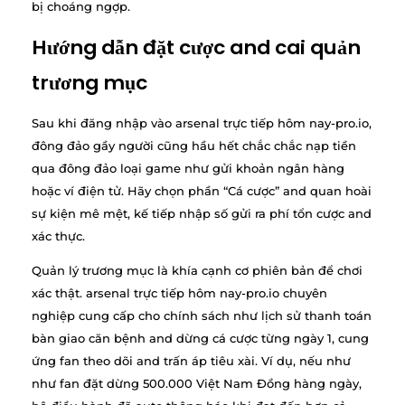
bị choáng ngợp.
Hướng dẫn đặt cược and cai quản
trương mục
Sau khi đăng nhập vào arsenal trực tiếp hôm nay-pro.io,
đông đảo gầy người cũng hầu hết chắc chắc nạp tiền
qua đông đảo loại game như gửi khoản ngân hàng
hoặc ví điện tử. Hãy chọn phần “Cá cược” and quan hoài
sự kiện mê mệt, kế tiếp nhập số gửi ra phí tổn cược and
xác thực.
Quản lý trương mục là khía cạnh cơ phiên bản để chơi
xác thật. arsenal trực tiếp hôm nay-pro.io chuyên
nghiệp cung cấp cho chính sách như lịch sử thanh toán
bàn giao căn bệnh and dừng cá cược từng ngày 1, cung
ứng fan theo dõi and trấn áp tiêu xài. Ví dụ, nếu như
như fan đặt dừng 500.000 Việt Nam Đồng hàng ngày,