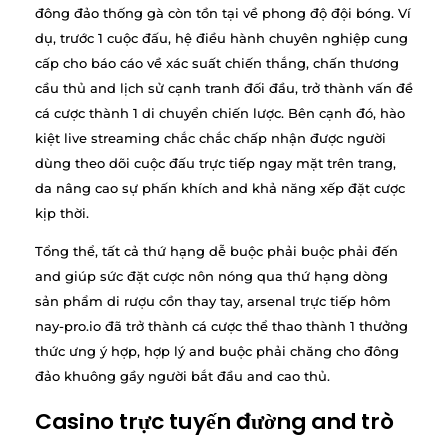
đông đảo thống gà còn tồn tại về phong độ đội bóng. Ví
dụ, trước 1 cuộc đấu, hệ điều hành chuyên nghiệp cung
cấp cho báo cáo về xác suất chiến thắng, chấn thương
cầu thủ and lịch sử cạnh tranh đối đầu, trở thành vấn đề
cá cược thành 1 di chuyển chiến lược. Bên cạnh đó, hào
kiệt live streaming chắc chắc chấp nhận được người
dùng theo dõi cuộc đấu trực tiếp ngay mặt trên trang,
da nâng cao sự phấn khích and khả năng xếp đặt cược
kịp thời.
Tổng thể, tất cả thứ hạng dễ buộc phải buộc phải đến
and giúp sức đặt cược nôn nóng qua thứ hạng dòng
sản phẩm di rượu cồn thay tay, arsenal trực tiếp hôm
nay-pro.io đã trở thành cá cược thể thao thành 1 thưởng
thức ưng ý hợp, hợp lý and buộc phải chăng cho đông
đảo khuông gầy người bắt đầu and cao thủ.
Casino trực tuyến đường and trò