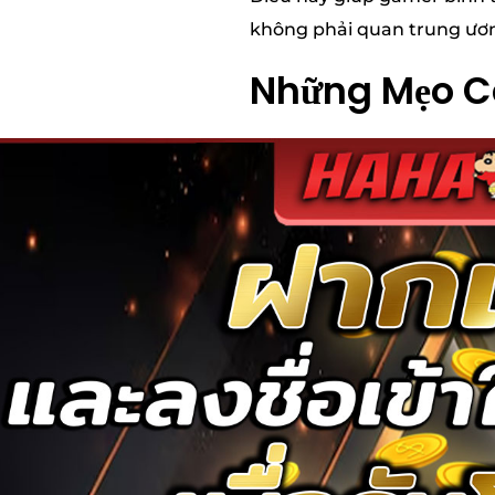
không phải quan trung ươn
Những Mẹo Cá