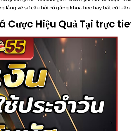
g lắng về sự câu hỏi cố gắng khoa học hay bất cứ luận
 Cược Hiệu Quả Tại trực t