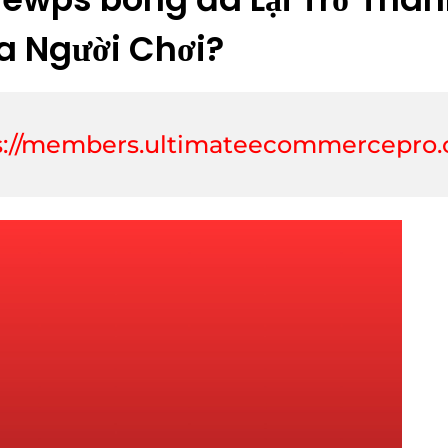
a Người Chơi?
s://members.ultimateecommercepro