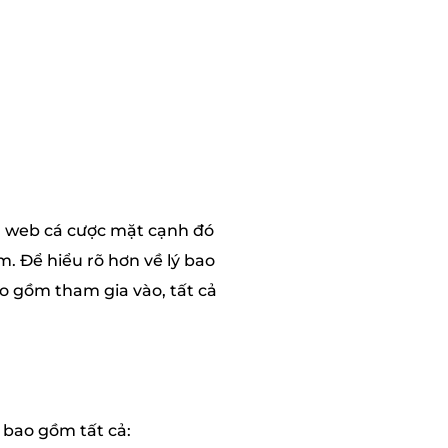
g web cá cược mặt cạnh đó
. Để hiểu rõ hơn về lý bao
o gồm tham gia vào, tất cả
 bao gồm tất cả: