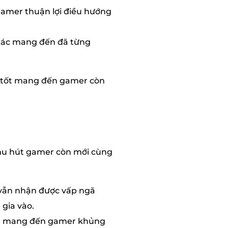
gamer thuận lợi điều hướng
 xác mang đến đã từng
m tốt mang đến gamer còn
thu hút gamer còn mới cùng
n vẫn nhận được vấp ngã
gia vào.
tiền mang đến gamer khủng