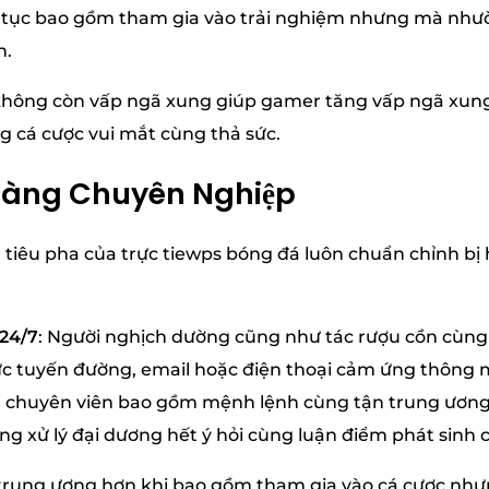
p tục bao gồm tham gia vào trải nghiệm nhưng mà như
n.
không còn vấp ngã xung giúp gamer tăng vấp ngã xung 
g cá cược vui mắt cùng thả sức.
Hàng Chuyên Nghiệp
h tiêu pha của trực tiewps bóng đá luôn chuẩn chỉnh bị
 24/7
: Người nghịch dường cũng như tác rượu cồn cùng
rực tuyến đường, email hoặc điện thoại cảm ứng thông 
ũ chuyên viên bao gồm mệnh lệnh cùng tận trung ương 
ng xử lý đại dương hết ý hỏi cùng luận điểm phát sinh
 trung ương hơn khi bao gồm tham gia vào cá cược n