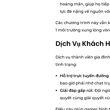
hoảng mắn, giúp họ tiế
lực đè nặng về nguồn vố
Các chương trình này vẫn 
1 môi trường xung lòng vòn
Dịch Vụ Khách 
Dịch vụ thành viên gia đìn
tình trạng:
Hỗ trợ trực tuyến đường
bao giờ phải nhớ chat t
Giải đáp gấp rút
: Đội ng
quyết cùng giải quyết cù
Điều này giúp gamer bình