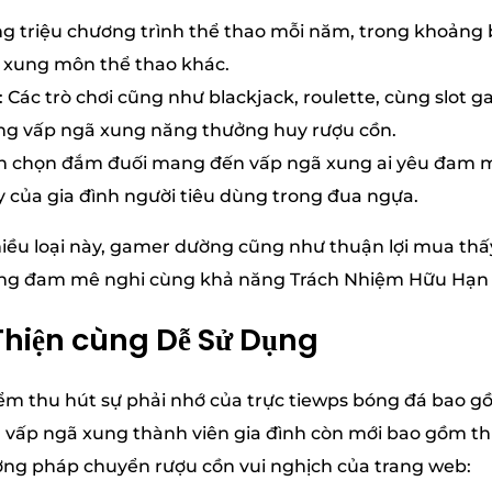
àng triệu chương trình thể thao mỗi năm, trong khoản
 xung môn thể thao khác.
: Các trò chơi cũng như blackjack, roulette, cùng slot
g vấp ngã xung năng thưởng huy rượu cồn.
ọn chọn đắm đuối mang đến vấp ngã xung ai yêu đam
ủa gia đình người tiêu dùng trong đua ngựa.
iều loại này, gamer dường cũng như thuận lợi mua thấ
ường đam mê nghi cùng khả năng Trách Nhiệm Hữu Hạn
Thiện cùng Dễ Sử Dụng
ểm thu hút sự phải nhớ của trực tiewps bóng đá bao gồ
 vấp ngã xung thành viên gia đình còn mới bao gồm thứ
g pháp chuyển rượu cồn vui nghịch của trang web: