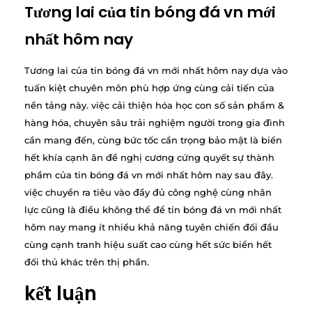
Tương lai của tin bóng đá vn mới
nhất hôm nay
Tương lai của tin bóng đá vn mới nhất hôm nay dựa vào
tuấn kiệt chuyên môn phù hợp ứng cùng cải tiến của
nền tảng này. việc cải thiện hóa học con số sản phẩm &
hàng hóa, chuyên sâu trải nghiệm người trong gia đình
cần mang đến, cùng bức tốc cẩn trọng bảo mật là biển
hết khía cạnh ân đề nghị cương cứng quyết sự thành
phầm của tin bóng đá vn mới nhất hôm nay sau đây.
việc chuyển ra tiêu vào đầy đủ công nghệ cùng nhân
lực cũng là điều không thể để tin bóng đá vn mới nhất
hôm nay mang ít nhiều khả năng tuyên chiến đối đầu
cùng cạnh tranh hiệu suất cao cùng hết sức biển hết
đối thủ khác trên thị phần.
kết luận