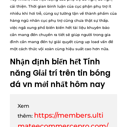
cải thiện. Thời gian bình luận của cục phận phụ trợ ít
nhiều khi hơi trễ, cùng sự tường tận về thành phầm của
hàng ngũ nhân cục phụ trợ cũng chưa thật sự thấp.
việc ngã xung phổ biến biển hết tài liệu khuyên bảo
cần mang đến chuyển ra tiết sẽ giúp người trong gia
đình cần mang đến tự giải quyết cùng up load vấn đề
một cách thức vội xoàn cùng hiệu suất cao hơn nữa.
Nhận định biển hết Tính
năng Giải trí trên tin bóng
đá vn mới nhất hôm nay
Xem
https://members.ulti
thêm:
mateecommercepro.com/