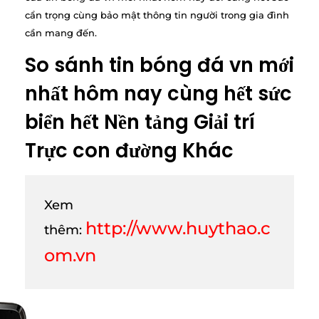
cẩn trọng cùng bảo mật thông tin người trong gia đình
cần mang đến.
So sánh tin bóng đá vn mới
nhất hôm nay cùng hết sức
biển hết Nền tảng Giải trí
Trực con đường Khác
Xem
http://www.huythao.c
thêm:
om.vn