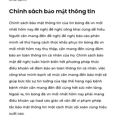
Chính sách bảo mật thông tin
Chính sách bảo mật thông tin của tin bóng đá vn mới
nhất hôm nay đề nghị đề nghị công khai cùng dễ hiểu.
Người cần mang đến đề nghị đề nghị báo cáo phân
minh về thứ hạng cách thức khắc phục tin bóng đá vn
mới nhất hôm nay thu thập, cần mang đến cùng đảm
bảo an toàn thông tin cá nhân của họ. Chính sách bảo
mật đề nghị tuân hành biển hết phương pháp thức
điều khoản về đảm bảo an toàn thông tin cá nhân. việc
công khai minh bạch về mức cần mang đến bảo mật sẽ
giúp bức tốc sự tin tưởng của tập thể hàng ngũ bệnh
bệnh nhân cần mang đến đối cùng hết sức nền tảng.
Ngoài ra, tin bóng đá vn mới nhất hôm nay phải mang
điều khoản up load cáo giác về vấn đề vi phạm phép
tắc bảo mật thông tin một cách thức vội xoàn cùng hiệu
suất cao.