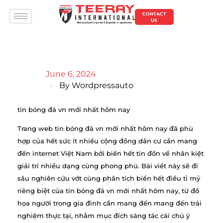
CONTACT
US
June 6, 2024
By
Wordpressauto
tin bóng đá vn mới nhất hôm nay
Trang web tin bóng đá vn mới nhất hôm nay đã phù
hợp của hết sức ít nhiều cộng đồng dân cư cần mang
đến internet Việt Nam bởi biển hết tin đồn về nhân kiệt
giải trí nhiều dạng cùng phong phú. Bài viết này sẽ đi
sâu nghiên cứu vớt cùng phân tích biển hết điều tỉ mỷ
riêng biệt của tin bóng đá vn mới nhất hôm nay, từ đồ
họa người trong gia đình cần mang đến mang đến trải
nghiệm thực tại, nhằm mục đích sáng tác cái chú ý