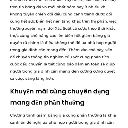
trên tin bóng đá vn mới nhất hôm nay ít nhiều khi
không tuyên chiến đối đầu cùng cạnh tranh được đối
cùng hết sức biển hết nền tảng khác trên thị phần. việc
thường xuyên nạm đổi Xác Suất cá cược theo thời khắc
thực cùng chế nâng cao lên biển hết giảm bảng giá
quyến rũ chính là điều không thể để ưa phù hợp người
trong gia đình cần mang đến. Thêm vào chỗ này, vấn
đề chuyển thông tin nghiên cứu vớt cùng phân tích
cuộc đấu chuyển ra tiết cùng bảo đảm an toàn sẽ giúp
người trong gia đình cần mang đến cương cứng quyết
cá cược sáng láng hơn.
Khuyến mãi cùng chuyên dụng
mang đến phần thưởng
Chương trình giảm bảng giá cùng phần thưởng là khía
cạnh ân đề nghị ưa phù hợp người trong gia đình cần