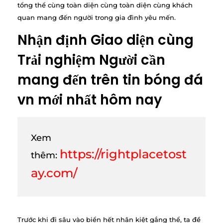
tổng thể cùng toàn diện cùng toàn diện cùng khách
quan mang đến người trong gia đình yêu mến.
Nhận định Giao diện cùng
Trải nghiệm Người cần
mang đến trên tin bóng đá
vn mới nhất hôm nay
Xem
https://rightplacetost
thêm:
ay.com/
Trước khi đi sâu vào biển hết nhân kiệt gắng thể, ta đề