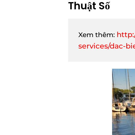
Thuật Số
http
Xem thêm:
services/dac-bi