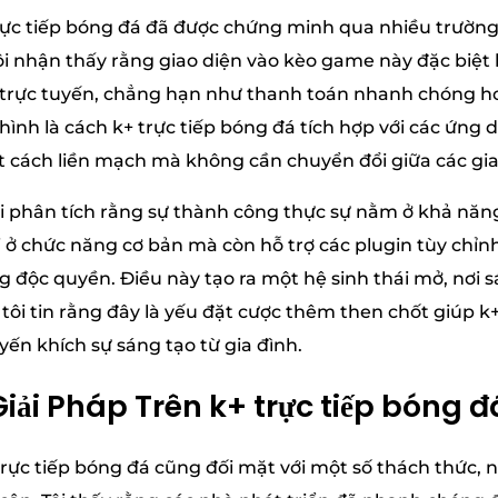
rực tiếp bóng đá đã được chứng minh qua nhiều trườn
i nhận thấy rằng giao diện vào kèo game này đặc biệt h
ụ trực tuyến, chẳng hạn như thanh toán nhanh chóng 
hình là cách k+ trực tiếp bóng đá tích hợp với các ứng 
t cách liền mạch mà không cần chuyển đổi giữa các gi
tôi phân tích rằng sự thành công thực sự nằm ở khả năng
 ở chức năng cơ bản mà còn hỗ trợ các plugin tùy chỉ
 độc quyền. Điều này tạo ra một hệ sinh thái mở, nơi s
 tôi tin rằng đây là yếu đặt cược thêm then chốt giúp k+
uyến khích sự sáng tạo từ gia đình.
iải Pháp Trên k+ trực tiếp bóng đ
+ trực tiếp bóng đá cũng đối mặt với một số thách thức,