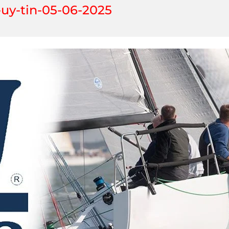
uy-tin-05-06-2025