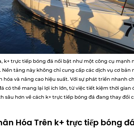
a, k+ trực tiếp bóng đá nổi bật như một công cụ mạnh 
. Nền tảng này không chỉ cung cấp các dịch vụ cơ bản 
ân hóa và nâng cao hiệu suất. Với sự phát triển nhanh 
á có thể mang lại lợi ích lớn, từ việc tiết kiệm thời gi
tích sâu hơn về cách k+ trực tiếp bóng đá đang thay đổi
ân Hóa Trên k+ trực tiếp bóng đ