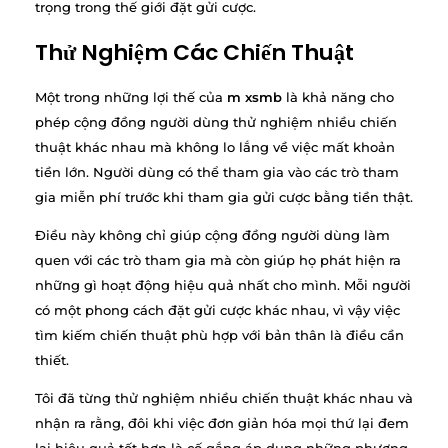
trọng trong thế giới đặt gửi cược.
Thử Nghiệm Các Chiến Thuật
Một trong những lợi thế của
m xsmb
là khả năng cho
phép cộng đồng người dùng thử nghiệm nhiều chiến
thuật khác nhau mà không lo lắng về việc mất khoản
tiền lớn. Người dùng có thể tham gia vào các trò tham
gia miễn phí trước khi tham gia gửi cược bằng tiền thật.
Điều này không chỉ giúp cộng đồng người dùng làm
quen với các trò tham gia mà còn giúp họ phát hiện ra
những gì hoạt động hiệu quả nhất cho mình. Mỗi người
có một phong cách đặt gửi cược khác nhau, vì vậy việc
tìm kiếm chiến thuật phù hợp với bản thân là điều cần
thiết.
Tôi đã từng thử nghiệm nhiều chiến thuật khác nhau và
nhận ra rằng, đôi khi việc đơn giản hóa mọi thứ lại đem
lại hiệu quả tốt hơn là cố gắng áp dụng những phương