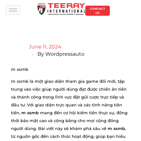
CONTACT
US
June 11, 2024
By
Wordpressauto
m xsmb
m xsmb là một giao diện tham gia game đổi mới, tập
trung vào việc giúp người dùng đạt được chiến ăn tiền
và thành công trong lĩnh vực đặt gửi cược trực tiếp và
đầu tư. Với giao diện trực quan và các tính năng tiên
tiến,
m xsmb
mang đến cơ hội kiếm tiền thực sự, đồng
thời bảo mật cao và công bằng cho mọi cộng đồng
người dùng. Bài viết này sẽ khám phá sâu về
m xsmb
,
từ nguồn gốc đến cách thức hoạt động, giúp bạn hiểu