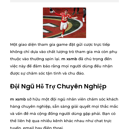
Một giao diện tham gia game đặt gửi cược trực tiếp
không chỉ dựa vào chất lượng trò tham gia mà còn phụ
thuộc vào thưởng spin lại.
m xsmb
đã chú trọng đến
việc này để đảm bảo rằng mọi người dùng đều nhận
được sự chăm sóc tận tình và chu đáo.
Đội Ngũ Hỗ Trợ Chuyên Nghiệp
m xsmb
sở hữu một đội ngũ nhân viên chăm sóc khách
hàng chuyên nghiệp, sẵn sàng giải quyết mọi thắc mắc
và vấn đề mà cộng đồng người dùng gặp phải. Bạn có
thể liên hệ qua nhiều kênh khác nhau như chat trực
tuyến, email hay điện thoại.