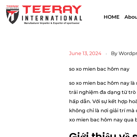
HOME
Abou
June 13, 2024
By
Wordpr
so xo mien bac hôm nay
so xo mien bac hôm nay là
trải nghiệm đa dạng từ trò 
hấp dẫn. Với sự kết hợp ho
không chỉ là nơi giải trí 
xo mien bac hôm nay qua bà
Giới thiệu v