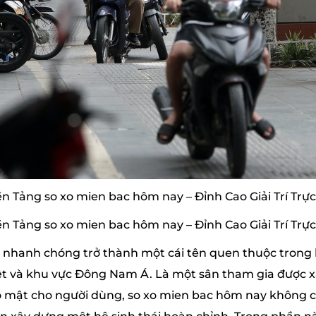
nhanh chóng trở thành một cái tên quen thuộc trong lĩn
 Việt và khu vực Đông Nam Á. Là một sân tham gia được 
o mật cho người dùng, so xo mien bac hôm nay không c