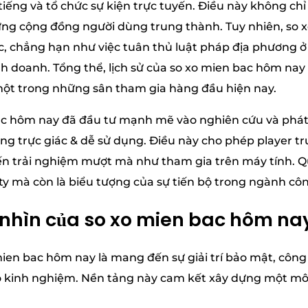
 tiếng và tổ chức sự kiện trực tuyến. Điều này không ch
ng cộng đồng người dùng trung thành. Tuy nhiên, so 
c, chẳng hạn như việc tuân thủ luật pháp địa phương ở
h doanh. Tổng thể, lịch sử của so xo mien bac hôm nay l
 một trong những sân tham gia hàng đầu hiện nay.
c hôm nay đã đầu tư mạnh mẽ vào nghiên cứu và phát tr
 trực giác & dễ sử dụng. Điều này cho phép player tr
n trải nghiệm mượt mà như tham gia trên máy tính. Q
y mà còn là biểu tượng của sự tiến bộ trong ngành công
nhìn của so xo mien bac hôm na
mien bac hôm nay là mang đến sự giải trí bảo mật, côn
độ kinh nghiệm. Nền tảng này cam kết xây dựng một m