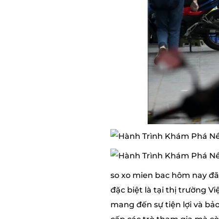
so xo mien bac hôm nay đã 
đặc biệt là tại thị trường
mang đến sự tiện lợi và bả