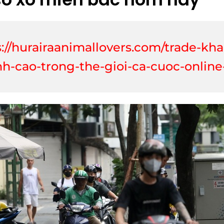
s://hurairaanimallovers.com/trade-kh
nh-cao-trong-the-gioi-ca-cuoc-online