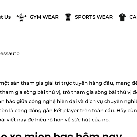
t Us
GYM WEAR
SPORTS WEAR
CA
essauto
 một sân tham gia giải trí trực tuyến hàng đầu, mang
tham gia sòng bài thú vị, trò tham gia sòng bài thú vị đế
àn hảo giữa công nghệ hiện đại và dịch vụ chuyên ngh
mà còn là cộng đồng gắn kết player trên toàn cầu. Hãy c
i viết này để hiểu rõ hơn về sức hút của nó.
ề so xo mien bac hôm nay