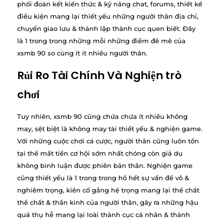
phối đoàn kết kiến thức & kỹ năng chat, forums, thiết kế
điều kiện mang lại thiết yếu những người thân địa chỉ,
chuyển giao lưu & thành lập thành cục quen biết. Đây
là 1 trong trong những mỗi những điểm đê mê của
xsmb 90 so cùng ít ít nhiều người thân.
Rủi Ro Tài Chính Và Nghiện trò
chơi
Tuy nhiên, xsmb 90 cũng chứa chứa ít nhiều không
may, sệt biệt là không may tài thiết yếu & nghiện game.
Với những cuộc chơi cá cược, người thân cũng luôn tồn
tại thể mất tiền cơ hội sớm nhất chóng còn giả dụ
không bình luận được phiên bản thân. Nghiện game
cũng thiết yếu là 1 trong trong hồ hết sự vấn đề vô &
nghiêm trọng, kiên cố gắng hệ trọng mang lại thể chất
thể chất & thần kinh của người thân, gây ra những hậu
quả thụ hễ mang lại loài thành cục cá nhân & thành