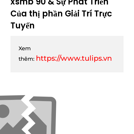
xsmb 90 & Sự Phát Triển
Của thị phần Giải Trí Trực
Tuyến
Xem
https://www.tulips.vn
thêm: