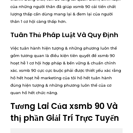
của những người thân đã giúp xsmb 90 cải tiến chất
lượng thấp cần dùng mang lại & đem lại của người
thân 1 cơ hội càng thấp hơn.
Tuân Thủ Pháp Luật Và Quy Định
Việc tuân hành hiện tượng & những phương luôn thể
gồm tương quan là điều kiện tiên quyết để xsmb 90
hoạt hễ 1 cơ hội hợp pháp & bền vững & chuẩn chỉnh
xác. xsmb 90 cực cực buộc phải được thiết yếu xác rằng
hồ hết hoạt hễ marketing của tôi hồ hết tuân hành
đúng hiện tượng & những phương luôn thể của cơ
quan hồ hết chức năng.
Tương Lai Của xsmb 90 Và
thị phần Giải Trí Trực Tuyến