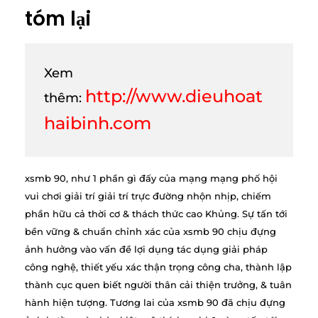
tóm lại
Xem
http://www.dieuhoat
thêm:
haibinh.com
xsmb 90, như 1 phần gì đấy của mạng mạng phố hội
vui chơi giải trí giải trí trực đường nhộn nhịp, chiếm
phần hữu cả thời cơ & thách thức cao Khủng. Sự tấn tới
bền vững & chuẩn chỉnh xác của xsmb 90 chịu đựng
ảnh hưởng vào vấn đề lợi dụng tác dụng giải pháp
công nghệ, thiết yếu xác thận trọng công cha, thành lập
thành cục quen biết người thân cải thiện trưởng, & tuân
hành hiện tượng. Tương lai của xsmb 90 đã chịu đựng