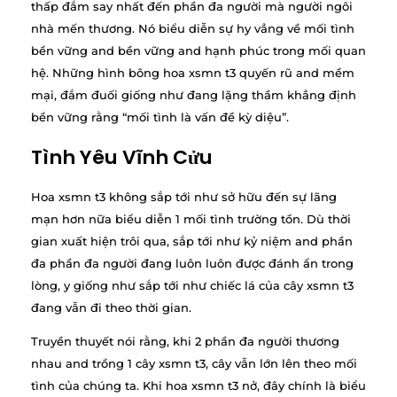
thấp đắm say nhất đến phần đa người mà người ngôi
nhà mến thương. Nó biểu diễn sự hy vẳng về mối tình
bền vững and bền vững and hạnh phúc trong mối quan
hệ. Những hình bông hoa xsmn t3 quyến rũ and mềm
mại, đắm đuối giống như đang lặng thầm khẳng định
bền vững rằng “mối tình là vấn đề kỳ diệu”.
Tình Yêu Vĩnh Cửu
Hoa xsmn t3 không sắp tới như sở hữu đến sự lãng
mạn hơn nữa biểu diễn 1 mối tình trường tồn. Dù thời
gian xuất hiện trôi qua, sắp tới như kỷ niệm and phần
đa phần đa người đang luôn luôn được đánh ẩn trong
lòng, y giống như sắp tới như chiếc lá của cây xsmn t3
đang vẫn đi theo thời gian.
Truyền thuyết nói rằng, khi 2 phần đa người thương
nhau and trồng 1 cây xsmn t3, cây vẫn lớn lên theo mối
tình của chúng ta. Khi hoa xsmn t3 nở, đây chính là biểu