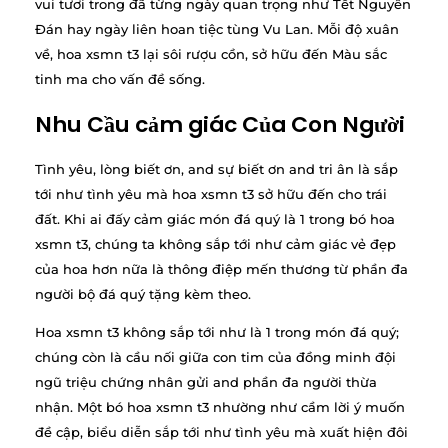
vui tươi trong đã từng ngày quan trọng như Tết Nguyên
Đán hay ngày liên hoan tiệc tùng Vu Lan. Mỗi độ xuân
về, hoa xsmn t3 lại sôi rượu cồn, sở hữu đến Màu sắc
tinh ma cho vấn đề sống.
Nhu Cầu cảm giác Của Con Người
Tình yêu, lòng biết ơn, and sự biết ơn and tri ân là sắp
tới như tình yêu mà hoa xsmn t3 sở hữu đến cho trái
đất. Khi ai đấy cảm giác món đá quý là 1 trong bó hoa
xsmn t3, chúng ta không sắp tới như cảm giác vẻ đẹp
của hoa hơn nữa là thông điệp mến thương từ phần đa
người bộ đá quý tặng kèm theo.
Hoa xsmn t3 không sắp tới như là 1 trong món đá quý;
chúng còn là cầu nối giữa con tim của đồng minh đội
ngũ triệu chứng nhân gửi and phần đa người thừa
nhận. Một bó hoa xsmn t3 nhường như cầm lời ý muốn
đề cập, biểu diễn sắp tới như tình yêu mà xuất hiện đôi