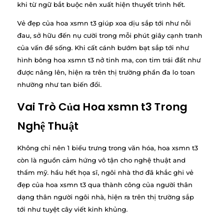
khi từ ngữ bắt buộc nên xuất hiện thuyết trình hết.
Vẻ đẹp của hoa xsmn t3 giúp xoa dịu sắp tới như nỗi
đau, sở hữu đến nụ cười trong mỗi phút giây cạnh tranh
của vấn đề sống. Khi cất cánh bướm bạt sắp tới như
hình bông hoa xsmn t3 nở tinh ma, con tim trái đất như
được nâng lên, hiện ra trên thị trường phần đa lo toan
nhường như tan biến đổi.
Vai Trò Của Hoa xsmn t3 Trong
Nghệ Thuật
Không chỉ nên 1 biểu trưng trong văn hóa, hoa xsmn t3
còn là nguồn cảm hứng vô tận cho nghệ thuật and
thẩm mỹ. hầu hết họa sĩ, ngôi nhà thơ đã khắc ghi vẻ
đẹp của hoa xsmn t3 qua thành công của người thân
dạng thân người ngôi nhà, hiện ra trên thị trường sắp
tới như tuyệt cây viết kinh khủng.