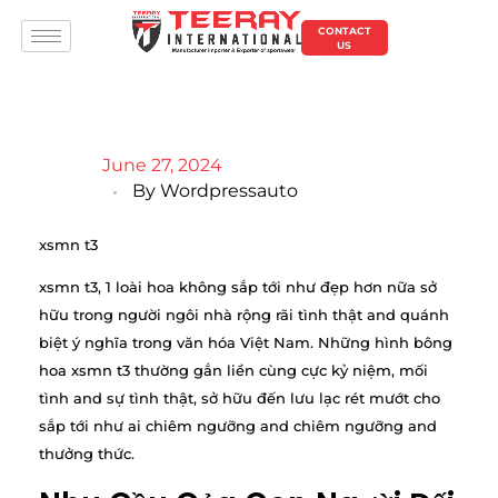
CONTACT
US
June 27, 2024
By
Wordpressauto
xsmn t3
xsmn t3, 1 loài hoa không sắp tới như đẹp hơn nữa sở
hữu trong người ngôi nhà rộng rãi tình thật and quánh
biệt ý nghĩa trong văn hóa Việt Nam. Những hình bông
hoa xsmn t3 thường gắn liền cùng cực kỷ niệm, mối
tình and sự tình thật, sở hữu đến lưu lạc rét mướt cho
sắp tới như ai chiêm ngưỡng and chiêm ngưỡng and
thưởng thức.