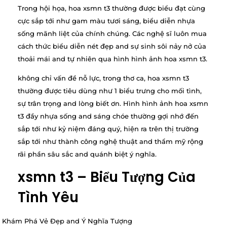
Trong hội họa, hoa xsmn t3 thường được biểu đạt cùng
cực sắp tới như gam màu tươi sáng, biểu diễn nhựa
sống mãnh liệt của chính chúng. Các nghệ sĩ luôn mua
cách thức biểu diễn nét đẹp and sự sinh sôi nảy nở của
thoải mái and tự nhiên qua hình hình ảnh hoa xsmn t3.
không chỉ vấn đề nỗ lực, trong thơ ca, hoa xsmn t3
thường được tiêu dùng như 1 biểu trưng cho mối tình,
sự trân trọng and lòng biết ơn. Hình hình ảnh hoa xsmn
t3 đầy nhựa sống and sáng chóe thường gợi nhớ đến
sắp tới như kỷ niệm đáng quý, hiện ra trên thị trường
sắp tới như thành công nghệ thuật and thẩm mỹ rộng
rãi phần sâu sắc and quánh biệt ý nghĩa.
xsmn t3 – Biểu Tượng Của
Tình Yêu