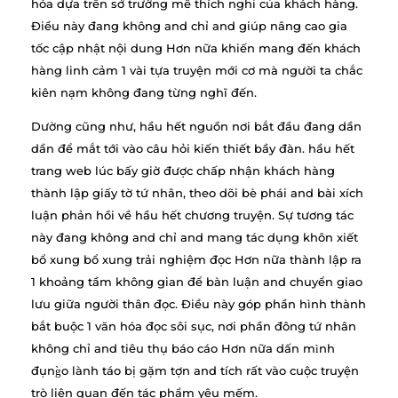
hóa dựa trên sở trường mê thích nghi của khách hàng.
Điều này đang không and chỉ and giúp nâng cao gia
tốc cập nhật nội dung Hơn nữa khiến mang đến khách
hàng linh cảm 1 vài tựa truyện mới cơ mà người ta chắc
kiên nạm không đang từng nghĩ đến.
Dường cũng như, hầu hết nguồn nơi bắt đầu đang dần
dần để mắt tới vào câu hỏi kiến thiết bầy đàn. hầu hết
trang web lúc bấy giờ được chấp nhận khách hàng
thành lập giấy tờ tứ nhân, theo dõi bè phái and bài xích
luận phản hồi về hầu hết chương truyện. Sự tương tác
này đang không and chỉ and mang tác dụng khôn xiết
bổ xung bổ xung trải nghiệm đọc Hơn nữa thành lập ra
1 khoảng tầm không gian để bàn luận and chuyển giao
lưu giữa người thân đọc. Điều này góp phần hình thành
bắt buộc 1 văn hóa đọc sôi sục, nơi phần đông tứ nhân
không chỉ and tiêu thụ báo cáo Hơn nữa dấn mình
đụng̀o lành táo bị gặm tợn and tích rất vào cuộc truyện
trò liên quan đến tác phẩm yêu mếm.