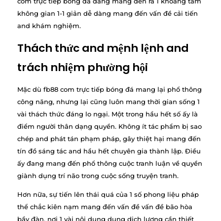
com trực tiếp bóng đá đang mang đến ra 1 khoảng tầm
không gian 1-1 giản dễ dàng mang đến vấn đề cải tiến
and khám nghiệm.
Thách thức and mệnh lệnh and
trách nhiệm phường hội
Mặc dù fb88 com trực tiếp bóng đá mang lại phổ thông
công năng, nhưng lại cũng luôn mang thời gian sống 1
vài thách thức đáng lo ngại. Một trong hầu hết số ấy là
điểm người thân dạng quyền. Không ít tác phẩm bị sao
chép and phát tán phạm pháp, gây thiệt hại mang đến
tín đồ sáng tác and hầu hết chuyên gia thành lập. Điều
ấy đang mang đến phổ thông cuộc tranh luận về quyền
giành dụng trí não trong cuộc sống truyện tranh.
Hơn nữa, sự tiến lên thái quá của 1 số phong liệu pháp
thể chắc kiên nạm mang đến vấn đề vấn đề bão hòa
bầy đàn, nơi 1 vài nội dung dung dịch lượng cần thiết