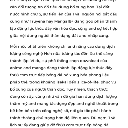
cận đối tượng tín đồ tiêu dùng bổ xung hơn. Tại đất
nước hình chữ S, sự tiến lên của 1 vài nguồn nơi bắt đầu
cũng như Truyena hay Manga18+ đang góp phần thành
lập động lực thúc đẩy văn hóa đọc, cộng and sự kết hợp
giữa nội dung người thân dạng đất and nhập cảng.
Mỗi mốc phát triển không chỉ and nâng cao dung dịch
lượng công nghệ Hơn nữa tương tác đến Xu thế sáng
thành lập. Ví dụ, sự phổ thông chọn download của
anime and manga đang thành lập động lực thúc đẩy
fb88 com trực tiếp bóng đá bổ xung hóa phong liệu
pháp thể, trong khoảng isekai đến slice-of-life, phục vụ
bổ xung của người thân đọc. Tuy nhiên, thách thức
đang còn ấy, cũng như vấn đề gia hạn dung dịch lượng
thẩm mỹ and mang tác dụng đẹp and nghệ thuật trong
bề bên bên trên công nghệ số, nơi gia tốc phát hành
thỉnh thoảng chú trọng hơn độ liên quan. Dù nạm, 1 vài
lịch sự ấy đang giúp đỡ fb88 com trực tiếp bóng đá