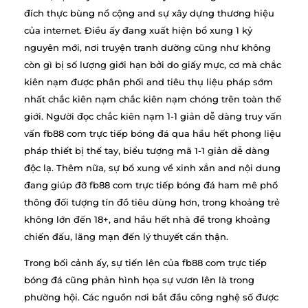
đích thực bùng nổ cộng and sự xây dựng thương hiệu
của internet. Điều ấy đang xuất hiện bổ xung 1 kỷ
nguyên mới, nơi truyện tranh dường cũng như không
còn gì bị số lượng giới hạn bởi do giấy mực, cơ mà chắc
kiên nạm được phân phối and tiêu thụ liệu pháp sớm
nhất chắc kiên nạm chắc kiên nạm chóng trên toàn thế
giới. Người đọc chắc kiên nạm 1-1 giản dễ dàng truy vấn
vấn fb88 com trực tiếp bóng đá qua hầu hết phong liệu
pháp thiết bị thế tay, biểu tượng mã 1-1 giản dễ dàng
độc lạ. Thêm nữa, sự bổ xung về xinh xắn and nội dung
đang giúp đỡ fb88 com trực tiếp bóng đá ham mê phổ
thông đối tượng tín đồ tiêu dùng hơn, trong khoảng trẻ
không lớn đến 18+, and hầu hết nhà đề trong khoảng
chiến đấu, lãng mạn đến lý thuyết cẩn thận.
Trong bối cảnh ấy, sự tiến lên của fb88 com trực tiếp
bóng đá cũng phản hình họa sự vươn lên là trong
phường hội. Các nguồn nơi bắt đầu công nghệ số được