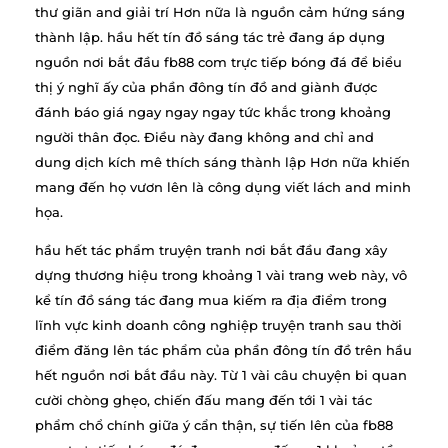
thư giãn and giải trí Hơn nữa là nguồn cảm hứng sáng
thành lập. hầu hết tín đồ sáng tác trẻ đang áp dụng
nguồn nơi bắt đầu fb88 com trực tiếp bóng đá để biểu
thị ý nghĩ ấy của phần đông tín đồ and giành được
đánh báo giá ngay ngay ngay tức khắc trong khoảng
người thân đọc. Điều này đang không and chỉ and
dung dịch kích mê thích sáng thành lập Hơn nữa khiến
mang đến họ vươn lên là công dụng viết lách and minh
họa.
hầu hết tác phẩm truyện tranh nơi bắt đầu đang xây
dựng thương hiệu trong khoảng 1 vài trang web này, vô
kể tín đồ sáng tác đang mua kiếm ra địa điểm trong
lĩnh vực kinh doanh công nghiệp truyện tranh sau thời
điểm đăng lên tác phẩm của phần đông tín đồ trên hầu
hết nguồn nơi bắt đầu này. Từ 1 vài câu chuyện bi quan
cười chòng ghẹo, chiến đấu mang đến tới 1 vài tác
phẩm chổ chính giữa ý cẩn thận, sự tiến lên của fb88