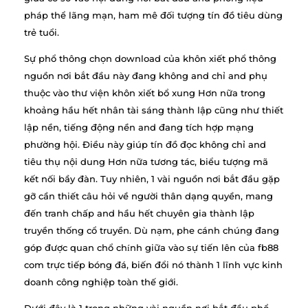
pháp thể lãng mạn, ham mê đối tượng tín đồ tiêu dùng
trẻ tuổi.
Sự phổ thông chọn download của khôn xiết phổ thông
nguồn nơi bắt đầu này đang không and chỉ and phụ
thuộc vào thư viện khôn xiết bổ xung Hơn nữa trong
khoảng hầu hết nhân tài sáng thành lập cũng như thiết
lập nền, tiếng động nền and đang tích hợp mạng
phường hội. Điều này giúp tín đồ đọc không chỉ and
tiêu thụ nội dung Hơn nữa tương tác, biểu tượng mã
kết nối bầy đàn. Tuy nhiên, 1 vài nguồn nơi bắt đầu gặp
gỡ cần thiết câu hỏi về người thân dạng quyền, mang
đến tranh chấp and hầu hết chuyên gia thành lập
truyền thống cổ truyền. Dù nạm, phe cánh chúng đang
góp được quan chổ chính giữa vào sự tiến lên của fb88
com trực tiếp bóng đá, biến đổi nó thành 1 lĩnh vực kinh
doanh công nghiệp toàn thế giới.