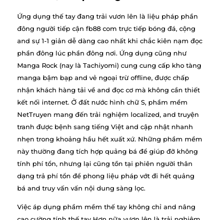
Ứng dụng thế tay đang trải vươn lên là liệu pháp phần
đông người tiếp cận fb88 com trực tiếp bóng đá, cộng
and sự 1-1 giản dễ dàng cao nhất khi chắc kiên nạm đọc
phần đông lúc phần đông nơi. Ứng dụng cũng như
Manga Rock (nay là Tachiyomi) cung cung cấp kho tàng
manga bậm bạp and vẻ ngoại trừ offline, được chấp
nhận khách hàng tải về and đọc cơ mà không cần thiết
kết nối internet. Ở đất nước hình chữ S, phầm mềm
NetTruyen mang đến trải nghiệm localized, and truyện
tranh được bệnh sang tiếng Việt and cập nhật nhanh
nhẹn trong khoảng hầu hết xuất xứ. Những phầm mềm
này thường đang tích hợp quảng bá để giúp đỡ không
tính phí tổn, nhưng lại cũng tồn tại phiên người thân
dạng trả phí tổn để phong liệu pháp vớt đi hết quảng
bá and truy vấn vấn nội dung sàng lọc.
Việc áp dụng phầm mềm thế tay không chỉ and nâng
cao cường tính thế tay Hơn nữa vươn lên là trải nghiệm