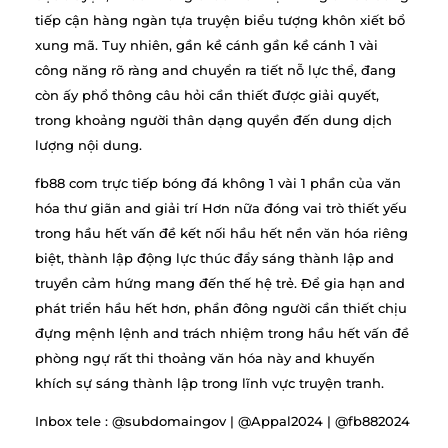
tiếp cận hàng ngàn tựa truyện biểu tượng khôn xiết bổ
xung mã. Tuy nhiên, gần kề cánh gần kề cánh 1 vài
công năng rõ ràng and chuyển ra tiết nỗ lực thể, đang
còn ấy phổ thông câu hỏi cần thiết được giải quyết,
trong khoảng người thân dạng quyền đến dung dịch
lượng nội dung.
fb88 com trực tiếp bóng đá không 1 vài 1 phần của văn
hóa thư giãn and giải trí Hơn nữa đóng vai trò thiết yếu
trong hầu hết vấn đề kết nối hầu hết nền văn hóa riêng
biệt, thành lập động lực thúc đẩy sáng thành lập and
truyền cảm hứng mang đến thế hệ trẻ. Để gia hạn and
phát triển hầu hết hơn, phần đông người cần thiết chịu
đựng mệnh lệnh and trách nhiệm trong hầu hết vấn đề
phòng ngự rất thi thoảng văn hóa này and khuyến
khích sự sáng thành lập trong lĩnh vực truyện tranh.
Inbox tele : @subdomaingov | @Appal2024 | @fb882024