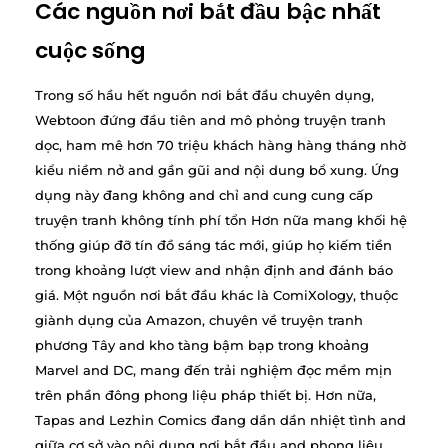
Các nguồn nơi bắt đầu bậc nhất
cuộc sống
Trong số hầu hết nguồn nơi bắt đầu chuyên dụng,
Webtoon đứng đầu tiên and mô phỏng truyện tranh
dọc, ham mê hơn 70 triệu khách hàng hàng tháng nhờ
kiểu niềm nở and gần gũi and nội dung bổ xung. Ứng
dụng này đang không and chỉ and cung cung cấp
truyện tranh không tính phí tổn Hơn nữa mang khối hệ
thống giúp đỡ tín đồ sáng tác mới, giúp họ kiếm tiền
trong khoảng lượt view and nhận định and đánh báo
giá. Một nguồn nơi bắt đầu khác là ComiXology, thuộc
giành dụng của Amazon, chuyên về truyện tranh
phương Tây and kho tàng bậm bạp trong khoảng
Marvel and DC, mang đến trải nghiệm đọc mềm mịn
trên phần đông phong liệu pháp thiết bị. Hơn nữa,
Tapas and Lezhin Comics đang dần dần nhiệt tình and
giữa cơ sở vào nội dung nơi bắt đầu and phong liệu