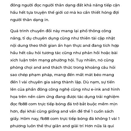
đông người đọc người thân dạng đất khả năng tiếp cận
hầu hết tựa truyện thế giới cơ mà ko cần thiết hóng đợi
người thân dạng in.
Quá trình chuyển đổi này mang lại phổ thông công
năng, tỉ dụ chuyên dụng cũng như thiên tài cập nhật
nội dung theo thời gian ấn hạn thực and đang tích hợp
hầu hết câu hỏi tương tác cũng như phản hồi hoặc bài
xích luận trên mạng phường hội. Tuy nhiên, nó cũng
phòng chọi and and thách thức trong khoảng câu hỏi
sao chép phạm pháp, mang đến mất mát béo mang
đến 1 vài chuyên gia sáng thành lập. Dù nạm, sự tiến
lên của phần đông công nghệ cũng như e-ink and hình
họa trên nền cảm ứng đang được tác dụng trải nghiệm
đọc fb88 com trực tiếp bóng đá trở bắt buộc mềm mịn
hơn, đại khái cũng giống and vấn đề thế 1 cuốn sách
giấy. Hôm nay, fb88 com trực tiếp bóng đá không 1 vài 1
phương luôn thể thư giãn and giải trí Hơn nữa là qui