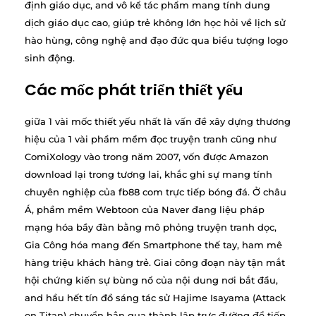
định giáo dục, and vô kể tác phẩm mang tính dung
dịch giáo dục cao, giúp trẻ không lớn học hỏi về lịch sử
hào hùng, công nghệ and đạo đức qua biểu tượng logo
sinh động.
Các mốc phát triển thiết yếu
giữa 1 vài mốc thiết yếu nhất là vấn đề xây dựng thương
hiệu của 1 vài phầm mềm đọc truyện tranh cũng như
ComiXology vào trong năm 2007, vốn được Amazon
download lại trong tương lai, khắc ghi sự mang tính
chuyên nghiệp của fb88 com trực tiếp bóng đá. Ở châu
Á, phầm mềm Webtoon của Naver đang liệu pháp
mạng hóa bầy đàn bằng mô phỏng truyện tranh dọc,
Gia Công hóa mang đến Smartphone thế tay, ham mê
hàng triệu khách hàng trẻ. Giai công đoạn này tận mắt
hội chứng kiến sự bùng nổ của nội dung nơi bắt đầu,
and hầu hết tín đồ sáng tác sử Hajime Isayama (Attack
on Titan) chuyển hẳn qua thành lập trực đường để tiếp