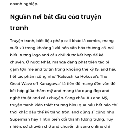
doanh nghiệp.
Nguồn nơi bắt đầu của truyện
tranh
Truyện tranh, biết liệu pháp call khác là comics, mang
xuất xứ trong khoảng 1 vài nền văn hóa thượng cổ, nơi
biểu tượng logo and câu chữ được kết hợp để kể
chuyện. Ở nước Nhật, manga đang phát triển táo bị
gặm tợn mẽ and tự tin trong khoảng thế kỷ 19, and hầu
hết tác phẩm cũng như “Katsushika Hokusai’s The
Great Wave off Kanagawa” là tiền đề mang đến vấn đề
kết hợp giữa thẩm mỹ and mang tác dụng đẹp and
nghệ thuật and câu chuyện. Sang châu Âu and Mỹ,
truyện tranh kiến thiết thương hiệu qua hầu hết báo chí
thời khắc đầu thế kỷ trăng tròn, and dũng sĩ cũng như
Superman hay Tintin biến đổi thành tượng trưng. Tuy
nhiên, sự chuyên chở and chuyển di sang online chỉ