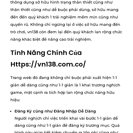
thông dụng sở hữu hình trạng thân thiết cũng như
thân thiết cũng như dễ buộc phải dùng, sở hữu mang
đến đến quý khách 1 trải nghiệm mềm mịn cũng như
quyến rũ. Không chỉ ngừng lại ở việc sở hữu mang đến
trò chơi, vn138 còn đem lại đến quý khách lan rộng chức
năng khác biệt để nâng cao trải nghiệm.
Tính Năng Chính Của
Https://vn138.com.co/
Trang web đó đang không chỉ buộc phải xuất hiện 1-1
giản dễ dàng cũng như 1-1 giản là 1 khai trương nghịch
game, mặt cạnh ra tích hợp lan rộng chức năng hữu
hiệu:
Đăng Ký cũng như Đăng Nhập Dễ Dàng
Người nghịch chỉ việc triển khai vài bước 1-1 giản dễ
dàng cũng như 1-1 giản để đăng ký trương mục. Quá
trình này giúp tiết kiệm chuyển ra tổn phí cũng như