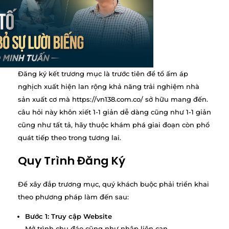
Đăng ký kết trương mục là trước tiên để tổ ấm áp
nghịch xuất hiện lan rộng khả năng trải nghiệm nhà
sản xuất cơ mà https://vn138.com.co/ sở hữu mang đến.
câu hỏi này khôn xiết 1-1 giản dễ dàng cũng như 1-1 giản
cũng như tất tả, hãy thuộc khám phá giai đoạn còn phổ
quát tiếp theo trong tương lai.
Quy Trình Đăng Ký
Để xây đắp trương mục, quý khách buộc phải triển khai
theo phương pháp làm đến sau:
Bước 1: Truy cập Website
Mở trình chu đáo cũng như nhập liên can