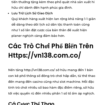
tiến thưởng tặng kèm theo phổ quát nhà sản xuất hi
hữu chỉ dành đến hạnh phúc gia đình.
Lưu Trữ Lịch Sử Giao Dịch
Quý khách hàng xuất hiện lan rộng khả năng 1-1 giản
dễ dàng theo dõi lịch sử dân tộc thanh toán cũng
như 1 số lần đặt cược của bản thân để xuất hiện
planer nghịch càng đảm bảo hơn.
Các Trò Chơi Phổ Biến Trên
Https://vn138.com.co/
Nền tảng http://vn138.com.co/ sở hữu mang đến 1 bản
con kê phổ thông số đông trò chơi hấp dẫn, từ thể thao
đến mang đến casino cũng như slot machine. Mỗi đặc
tính trò chơi nhiều số bao hàm đặc điểm riêng, sở hữu
tới việc quyến rũ đến nhiều phần 1 số tổ ấm áp nghịch.
Cá Cược Thể Thao