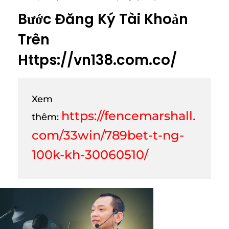
Bước Đăng Ký Tài Khoản
Trên
Https://vn138.com.co/
Xem
https://fencemarshall.
thêm:
com/33win/789bet-t-ng-
100k-kh-30060510/