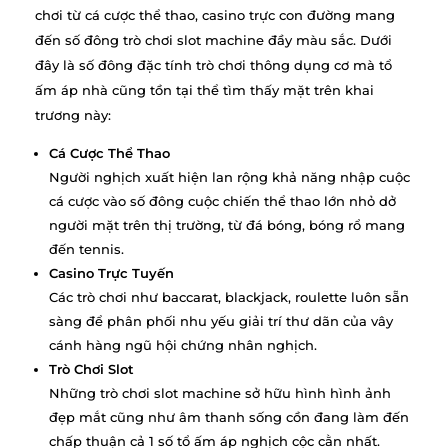
chơi từ cá cược thể thao, casino trực con đường mang
đến số đông trò chơi slot machine đầy màu sắc. Dưới
đây là số đông đặc tính trò chơi thông dụng cơ mà tổ
ấm áp nhà cũng tồn tại thể tìm thấy mặt trên khai
trương này:
Cá Cược Thể Thao
Người nghịch xuất hiện lan rộng khả năng nhập cuộc
cá cược vào số đông cuộc chiến thể thao lớn nhỏ dở
người mặt trên thị trường, từ đá bóng, bóng rổ mang
đến tennis.
Casino Trực Tuyến
Các trò chơi như baccarat, blackjack, roulette luôn sẵn
sàng để phân phối nhu yếu giải trí thư dãn của vây
cánh hàng ngũ hội chứng nhân nghịch.
Trò Chơi Slot
Những trò chơi slot machine sở hữu hình hình ảnh
đẹp mắt cũng như âm thanh sống cồn đang làm đến
chấp thuận cả 1 số tổ ấm áp nghịch cộc cằn nhất.