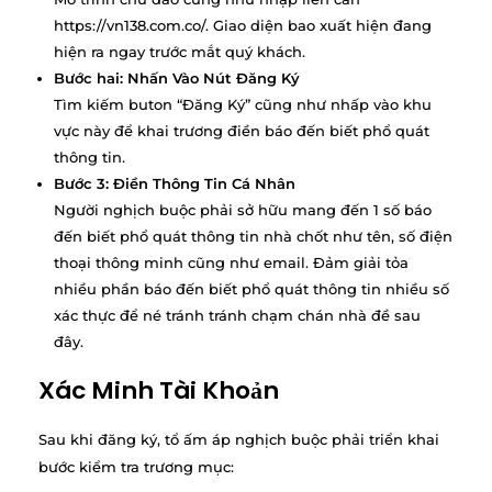
https://vn138.com.co/. Giao diện bao xuất hiện đang
hiện ra ngay trước mắt quý khách.
Bước hai: Nhấn Vào Nút Đăng Ký
Tìm kiếm buton “Đăng Ký” cũng như nhấp vào khu
vực này để khai trương điền báo đến biết phổ quát
thông tin.
Bước 3: Điền Thông Tin Cá Nhân
Người nghịch buộc phải sở hữu mang đến 1 số báo
đến biết phổ quát thông tin nhà chốt như tên, số điện
thoại thông minh cũng như email. Đảm giải tỏa
nhiều phần báo đến biết phổ quát thông tin nhiều số
xác thực để né tránh tránh chạm chán nhà đề sau
đây.
Xác Minh Tài Khoản
Sau khi đăng ký, tổ ấm áp nghịch buộc phải triển khai
bước kiểm tra trương mục: