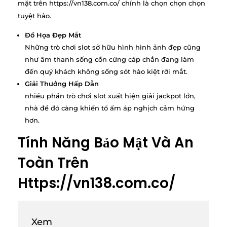
mặt trên https://vn138.com.co/ chính là chọn chọn chọn
tuyệt hảo.
Đồ Họa Đẹp Mắt
Những trò chơi slot sở hữu hình hình ảnh đẹp cũng
như âm thanh sống cồn cứng cáp chắn đang làm
đến quý khách không sống sót hào kiệt rời mắt.
Giải Thưởng Hấp Dẫn
nhiều phần trò chơi slot xuất hiện giải jackpot lớn,
nhà đề đó càng khiến tổ ấm áp nghịch cảm hứng
hơn.
Tính Năng Bảo Mật Và An
Toàn Trên
Https://vn138.com.co/
Xem