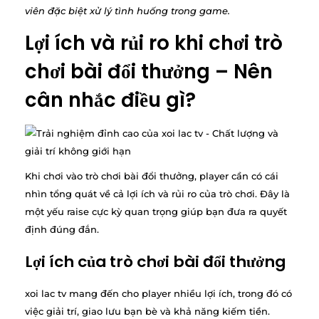
viên đặc biệt xử lý tình huống trong game.
Lợi ích và rủi ro khi chơi trò
chơi bài đổi thưởng – Nên
cân nhắc điều gì?
Khi chơi vào trò chơi bài đổi thưởng, player cần có cái
nhìn tổng quát về cả lợi ích và rủi ro của trò chơi. Đây là
một yếu raise cực kỳ quan trọng giúp bạn đưa ra quyết
định đúng đắn.
Lợi ích của trò chơi bài đổi thưởng
xoi lac tv mang đến cho player nhiều lợi ích, trong đó có
việc giải trí, giao lưu bạn bè và khả năng kiếm tiền.