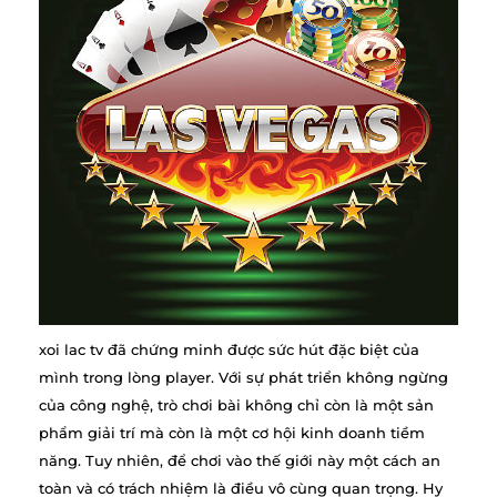
xoi lac tv đã chứng minh được sức hút đặc biệt của
mình trong lòng player. Với sự phát triển không ngừng
của công nghệ, trò chơi bài không chỉ còn là một sản
phẩm giải trí mà còn là một cơ hội kinh doanh tiềm
năng. Tuy nhiên, để chơi vào thế giới này một cách an
toàn và có trách nhiệm là điều vô cùng quan trọng. Hy