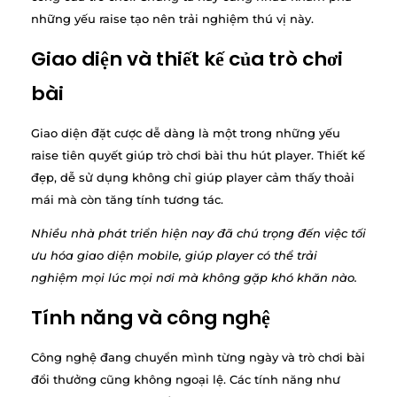
những yếu raise tạo nên trải nghiệm thú vị này.
Giao diện và thiết kế của trò chơi
bài
Giao diện đặt cược dễ dàng là một trong những yếu
raise tiên quyết giúp trò chơi bài thu hút player. Thiết kế
đẹp, dễ sử dụng không chỉ giúp player cảm thấy thoải
mái mà còn tăng tính tương tác.
Nhiều nhà phát triển hiện nay đã chú trọng đến việc tối
ưu hóa giao diện mobile, giúp player có thể trải
nghiệm mọi lúc mọi nơi mà không gặp khó khăn nào.
Tính năng và công nghệ
Công nghệ đang chuyển mình từng ngày và trò chơi bài
đổi thưởng cũng không ngoại lệ. Các tính năng như