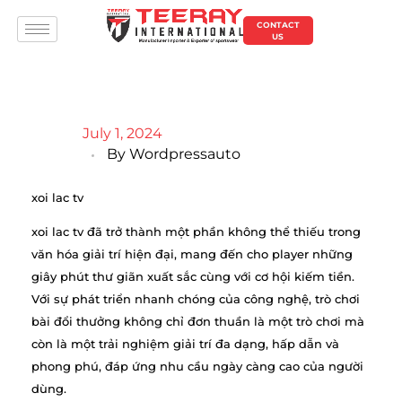
CONTACT
US
July 1, 2024
By
Wordpressauto
xoi lac tv
xoi lac tv đã trở thành một phần không thể thiếu trong
văn hóa giải trí hiện đại, mang đến cho player những
giây phút thư giãn xuất sắc cùng với cơ hội kiếm tiền.
Với sự phát triển nhanh chóng của công nghệ, trò chơi
bài đổi thưởng không chỉ đơn thuần là một trò chơi mà
còn là một trải nghiệm giải trí đa dạng, hấp dẫn và
phong phú, đáp ứng nhu cầu ngày càng cao của người
dùng.