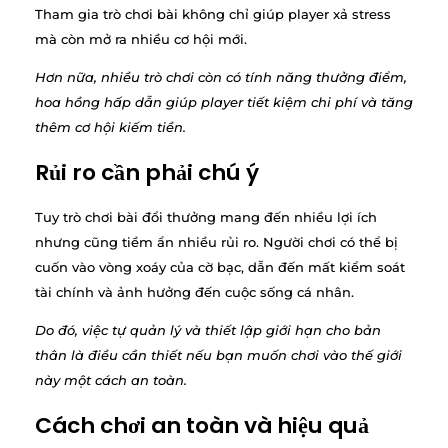
Tham gia trò chơi bài không chỉ giúp player xả stress
mà còn mở ra nhiều cơ hội mới.
Hơn nữa, nhiều trò chơi còn có tính năng thưởng điểm,
hoa hồng hấp dẫn giúp player tiết kiệm chi phí và tăng
thêm cơ hội kiếm tiền.
Rủi ro cần phải chú ý
Tuy trò chơi bài đổi thưởng mang đến nhiều lợi ích
nhưng cũng tiềm ẩn nhiều rủi ro. Người chơi có thể bị
cuốn vào vòng xoáy của cờ bạc, dẫn đến mất kiểm soát
tài chính và ảnh hưởng đến cuộc sống cá nhân.
Do đó, việc tự quản lý và thiết lập giới hạn cho bản
thân là điều cần thiết nếu bạn muốn chơi vào thế giới
này một cách an toàn.
Cách chơi an toàn và hiệu quả