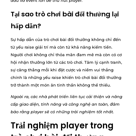
đấu và event lớn để thu hút player.
Tại sao trò chơi bài đổi thưởng lại
hấp dẫn?
Sự hấp dẫn của trò chơi bài đổi thưởng không chỉ đến
từ yếu raise giải trí mà còn từ khả năng kiếm tiền.
Người chơi không chỉ thỏa mãn đam mê mà còn có cơ
hội nhận thưởng lớn từ các trò chơi. Tâm lý cạnh tranh,
sự căng thẳng mỗi khi đặt cược và niềm vui thắng
chính là những yếu raise khiến trò chơi bài đổi thưởng
trở thành một món ăn tinh thần không thể thiếu.
Ngoài ra, các nhà phát triển liên tục cải thiện và nâng
cấp giao diện, tính năng và công nghệ an toàn, đảm
bảo rằng player sẽ có những trải nghiệm tốt nhất.
Trải nghiệm player trong