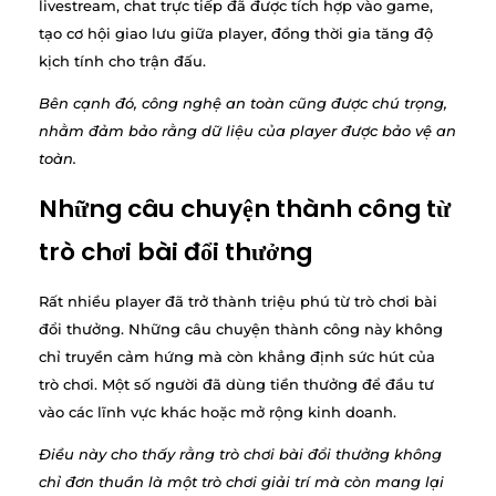
livestream, chat trực tiếp đã được tích hợp vào game,
tạo cơ hội giao lưu giữa player, đồng thời gia tăng độ
kịch tính cho trận đấu.
Bên cạnh đó, công nghệ an toàn cũng được chú trọng,
nhằm đảm bảo rằng dữ liệu của player được bảo vệ an
toàn.
Những câu chuyện thành công từ
trò chơi bài đổi thưởng
Rất nhiều player đã trở thành triệu phú từ trò chơi bài
đổi thưởng. Những câu chuyện thành công này không
chỉ truyền cảm hứng mà còn khẳng định sức hút của
trò chơi. Một số người đã dùng tiền thưởng để đầu tư
vào các lĩnh vực khác hoặc mở rộng kinh doanh.
Điều này cho thấy rằng trò chơi bài đổi thưởng không
chỉ đơn thuần là một trò chơi giải trí mà còn mang lại