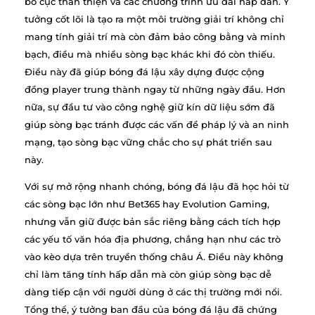
bố cục thân thiện và các chương trình ưu đãi hấp dẫn. Ý
tưởng cốt lõi là tạo ra một môi trường giải trí không chỉ
mang tính giải trí mà còn đảm bảo công bằng và minh
bạch, điều mà nhiều sòng bạc khác khi đó còn thiếu.
Điều này đã giúp bóng đá lậu xây dựng được cộng
đồng player trung thành ngay từ những ngày đầu. Hơn
nữa, sự đầu tư vào công nghệ giữ kín dữ liệu sớm đã
giúp sòng bạc tránh được các vấn đề pháp lý và an ninh
mạng, tạo sòng bạc vững chắc cho sự phát triển sau
này.
Với sự mở rộng nhanh chóng, bóng đá lậu đã học hỏi từ
các sòng bạc lớn như Bet365 hay Evolution Gaming,
nhưng vẫn giữ được bản sắc riêng bằng cách tích hợp
các yếu tố văn hóa địa phương, chẳng hạn như các trò
vào kèo dựa trên truyền thống châu Á. Điều này không
chỉ làm tăng tính hấp dẫn mà còn giúp sòng bạc dễ
dàng tiếp cận với người dùng ở các thị trường mới nổi.
Tổng thể, ý tưởng ban đầu của bóng đá lậu đã chứng