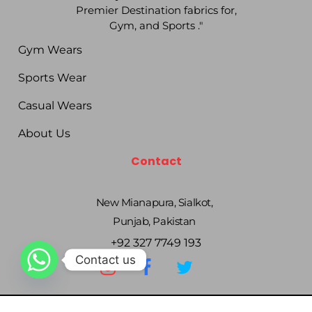
Premier Destination fabrics for,
Gym, and Sports ."
Gym Wears
Sports Wear
Casual Wears
About Us
Contact
New Mianapura, Sialkot,
Punjab, Pakistan
+92 327 7749 193
Contact us