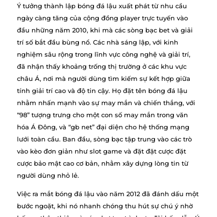
Ý tưởng thành lập bóng đá lậu xuất phát từ nhu cầu
ngày càng tăng của cộng đồng player trực tuyến vào
đầu những năm 2010, khi mà các sòng bạc bet và giải
trí số bắt đầu bùng nổ. Các nhà sáng lập, với kinh
nghiệm sâu rộng trong lĩnh vực công nghệ và giải trí,
đã nhận thấy khoảng trống thị trường ở các khu vực
châu Á, nơi mà người dùng tìm kiếm sự kết hợp giữa
tính giải trí cao và độ tin cậy. Họ đặt tên bóng đá lậu
nhằm nhấn mạnh vào sự may mắn và chiến thắng, với
“98” tượng trưng cho một con số may mắn trong văn
hóa Á Đông, và “gb net” đại diện cho hệ thống mạng
lưới toàn cầu. Ban đầu, sòng bạc tập trung vào các trò
vào kèo đơn giản như slot game và đặt đặt cược đặt
cược bảo mật cao cơ bản, nhằm xây dựng lòng tin từ
người dùng nhỏ lẻ.
Việc ra mắt bóng đá lậu vào năm 2012 đã đánh dấu một
bước ngoặt, khi nó nhanh chóng thu hút sự chú ý nhờ