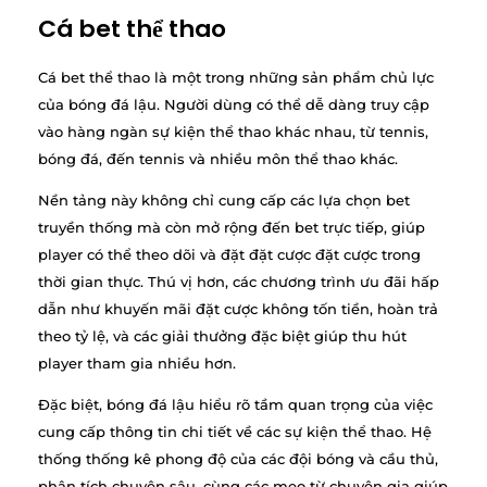
Cá bet thể thao
Cá bet thể thao là một trong những sản phẩm chủ lực
của bóng đá lậu. Người dùng có thể dễ dàng truy cập
vào hàng ngàn sự kiện thể thao khác nhau, từ tennis,
bóng đá, đến tennis và nhiều môn thể thao khác.
Nền tảng này không chỉ cung cấp các lựa chọn bet
truyền thống mà còn mở rộng đến bet trực tiếp, giúp
player có thể theo dõi và đặt đặt cược đặt cược trong
thời gian thực. Thú vị hơn, các chương trình ưu đãi hấp
dẫn như khuyến mãi đặt cược không tốn tiền, hoàn trả
theo tỷ lệ, và các giải thưởng đặc biệt giúp thu hút
player tham gia nhiều hơn.
Đặc biệt, bóng đá lậu hiểu rõ tầm quan trọng của việc
cung cấp thông tin chi tiết về các sự kiện thể thao. Hệ
thống thống kê phong độ của các đội bóng và cầu thủ,
phân tích chuyên sâu, cùng các mẹo từ chuyên gia giúp