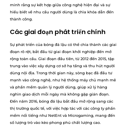
minh rằng sự kết hợp giữa công nghệ hiện đại và sự
hiểu biết về nhu cầu người dùng là chìa khóa dẫn đến
thành công.
Các giai đoạn phát triển chính
Sự phát triển của bóng đá lậu có thể chia thành các giai
đoạn rõ rệt, bắt đầu từ giai đoạn khởi nghiệp đến mở
rộng toàn cầu. Giai đoạn đầu tiên, từ 2012 đến 2015, tập
trung vào việc xây dựng cơ sở hạ tầng và thu hút người
dùng nội địa. Trong thời gian này, sòng bạc đã đầu tư
mạnh vào công nghệ, như hệ thống máy chủ mạnh mẽ
và phần mềm quản lý người dùng, giúp xử lý hàng
nghìn giao dịch mỗi ngày mà không gặp gián đoạn.
Đến năm 2016, bóng đá lậu bắt đầu mở rộng sang các
thị trường quốc tế, với việc hợp tác với các công ty phần
mềm nổi tiếng như NetEnt và Microgaming, mang đến
số lượng trò vào kèo phong phú chất lượng cao.