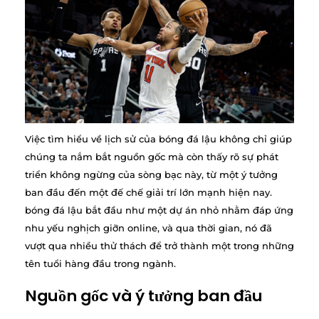
Việc tìm hiểu về lịch sử của bóng đá lậu không chỉ giúp
chúng ta nắm bắt nguồn gốc mà còn thấy rõ sự phát
triển không ngừng của sòng bạc này, từ một ý tưởng
ban đầu đến một đế chế giải trí lớn mạnh hiện nay.
bóng đá lậu bắt đầu như một dự án nhỏ nhằm đáp ứng
nhu yếu nghịch giỡn online, và qua thời gian, nó đã
vượt qua nhiều thử thách để trở thành một trong những
tên tuổi hàng đầu trong ngành.
Nguồn gốc và ý tưởng ban đầu