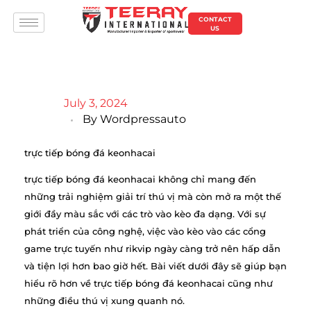
CONTACT
US
July 3, 2024
By
Wordpressauto
trực tiếp bóng đá keonhacai
trực tiếp bóng đá keonhacai không chỉ mang đến
những trải nghiệm giải trí thú vị mà còn mở ra một thế
giới đầy màu sắc với các trò vào kèo đa dạng. Với sự
phát triển của công nghệ, việc vào kèo vào các cổng
game trực tuyến như rikvip ngày càng trở nên hấp dẫn
và tiện lợi hơn bao giờ hết. Bài viết dưới đây sẽ giúp bạn
hiểu rõ hơn về trực tiếp bóng đá keonhacai cũng như
những điều thú vị xung quanh nó.