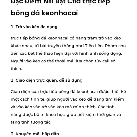
Đặc Điểm Nổi Bật Của trực tiếp
bóng đá keonhacai
Trò vào kèo đa dạng
trực tiếp bóng đá keonhacai có hàng trăm trò vào kèo
khác nhau, từ bài truyền thống như Tiến Lên, Phỏm cho
đến các bet thể thao hiện đại với hình ảnh sống động.
Người vào kèo có thể thoải mái lựa chọn tùy call sở
thích.
Giao diện trực quan, dễ sử dụng
Giao diện của trực tiếp bóng đá keonhacai được thiết kế
một cách tinh tế, giúp người vào kèo dễ dàng tìm kiếm
và vào kèo vào trò vào kèo mà mình thích. Các tính
năng được bố trí khoa học, giúp tiết kiệm thời gian và
tăng tính tương tác.
Khuyến mãi hấp dẫn