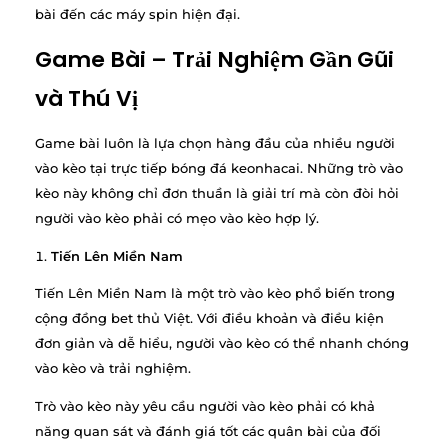
bài đến các máy spin hiện đại.
Game Bài – Trải Nghiệm Gần Gũi
và Thú Vị
Game bài luôn là lựa chọn hàng đầu của nhiều người
vào kèo tại trực tiếp bóng đá keonhacai. Những trò vào
kèo này không chỉ đơn thuần là giải trí mà còn đòi hỏi
người vào kèo phải có mẹo vào kèo hợp lý.
Tiến Lên Miền Nam
Tiến Lên Miền Nam là một trò vào kèo phổ biến trong
cộng đồng bet thủ Việt. Với điều khoản và điều kiện
đơn giản và dễ hiểu, người vào kèo có thể nhanh chóng
vào kèo và trải nghiệm.
Trò vào kèo này yêu cầu người vào kèo phải có khả
năng quan sát và đánh giá tốt các quân bài của đối