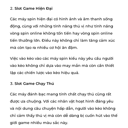
Slot Game Hiện Đại
Các máy spin hiện đại có hình ảnh và âm thanh sống
động, cùng với những tính năng thú vị như tính năng
vòng spin online không tốn tiền hay vòng spin online
tiền thưởng lớn. Điều này không chỉ làm tăng cảm xúc
mà còn tạo ra nhiều cơ hội ăn đậm.
Việc vào kèo vào các máy spin kiểu này yêu cầu người
vào kèo không chỉ dựa vào may mắn mà còn cần thiết
lập các chiến lược vào kèo hiệu quả.
Slot Game Chạy Thú
Các máy đánh bạc mang tính chất chạy thú cũng rất
được ưa chuộng. Với các nhân vật hoạt hình đáng yêu
và nội dung câu chuyện hấp dẫn, người vào kèo không
chỉ cảm thấy thú vị mà còn dễ dàng bị cuốn hút vào thế
giới game nhiều màu sắc này.