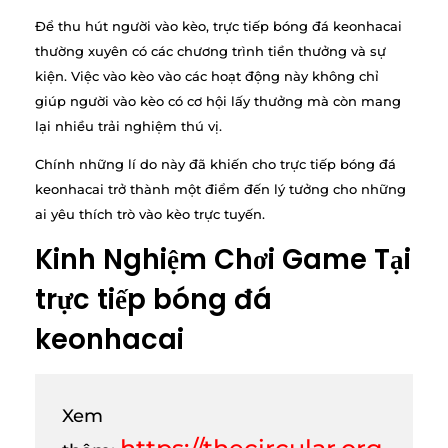
Để thu hút người vào kèo, trực tiếp bóng đá keonhacai
thường xuyên có các chương trình tiền thưởng và sự
kiện. Việc vào kèo vào các hoạt động này không chỉ
giúp người vào kèo có cơ hội lấy thưởng mà còn mang
lại nhiều trải nghiệm thú vị.
Chính những lí do này đã khiến cho trực tiếp bóng đá
keonhacai trở thành một điểm đến lý tưởng cho những
ai yêu thích trò vào kèo trực tuyến.
Kinh Nghiệm Chơi Game Tại
trực tiếp bóng đá
keonhacai
Xem