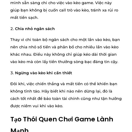
mình sẵn sàng chi cho việc vào kèo game. Việc này
giúp bạn không bị cuốn call trò vào kèo, tránh xa rủi ro
mất tiền sạch.
Chia nhỏ ngân sách
Thay vì chi toàn bộ ngân sách cho một lần vào kèo, bạn
nên chia nhỏ số tiền và phân bổ cho nhiều lần vào kèo
khác nhau. Điều này không chỉ giúp kéo dài thời gian
vào kèo mà còn lấy tiền thưởng sòng bạc đáng tin cậy.
Ngừng vào kèo khi cần thiết
Đôi khi, việc chiến thắng và mất tiền có thể khiến bạn
không tỉnh táo. Hãy biết khi nào nên dừng lại, đó là
cách tốt nhất để bảo toàn tài chính cũng như tận hưởng
được niềm vui khi vào kèo.
Tạo Thói Quen Chơi Game Lành
Mạnh