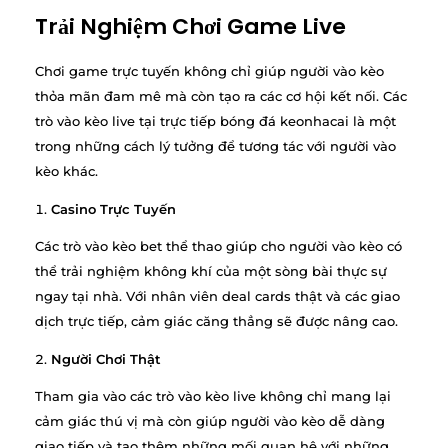
Trải Nghiệm Chơi Game Live
Chơi game trực tuyến không chỉ giúp người vào kèo
thỏa mãn đam mê mà còn tạo ra các cơ hội kết nối. Các
trò vào kèo live tại trực tiếp bóng đá keonhacai là một
trong những cách lý tưởng để tương tác với người vào
kèo khác.
Casino Trực Tuyến
Các trò vào kèo bet thể thao giúp cho người vào kèo có
thể trải nghiệm không khí của một sòng bài thực sự
ngay tại nhà. Với nhân viên deal cards thật và các giao
dịch trực tiếp, cảm giác căng thẳng sẽ được nâng cao.
Người Chơi Thật
Tham gia vào các trò vào kèo live không chỉ mang lại
cảm giác thú vị mà còn giúp người vào kèo dễ dàng
giao tiếp và tạo thêm những mối quan hệ với những