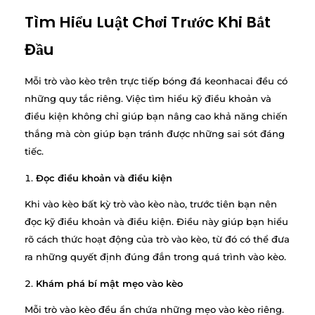
Tìm Hiểu Luật Chơi Trước Khi Bắt
Đầu
Mỗi trò vào kèo trên trực tiếp bóng đá keonhacai đều có
những quy tắc riêng. Việc tìm hiểu kỹ điều khoản và
điều kiện không chỉ giúp bạn nâng cao khả năng chiến
thắng mà còn giúp bạn tránh được những sai sót đáng
tiếc.
Đọc điều khoản và điều kiện
Khi vào kèo bất kỳ trò vào kèo nào, trước tiên bạn nên
đọc kỹ điều khoản và điều kiện. Điều này giúp bạn hiểu
rõ cách thức hoạt động của trò vào kèo, từ đó có thể đưa
ra những quyết định đúng đắn trong quá trình vào kèo.
Khám phá bí mật mẹo vào kèo
Mỗi trò vào kèo đều ẩn chứa những mẹo vào kèo riêng.