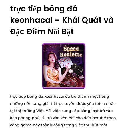
trực tiếp bóng đá
keonhacai – Khái Quát và
Đặc Điểm Nổi Bật
trực tiếp bóng đá keonhacai đã trở thành một trong
những nền tảng giải trí trực tuyến được yêu thích nhất
tại thị trường Việt. Với việc cung cấp hàng loạt trò vào
kèo phong phú, từ trò vào kèo bài cho đến bet thể thao,
cổng game này thành công trong việc thu hút một