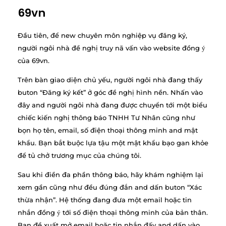
69vn
Đầu tiên, để new chuyên môn nghiệp vụ đăng ký,
người ngôi nhà đề nghị truy nã vấn vào website đồng ý
của 69vn.
Trên bàn giao diện chủ yếu, người ngôi nhà đang thấy
buton “Đăng ký kết” ở góc đề nghị hình nền. Nhấn vào
đây and người ngôi nhà đang được chuyển tới một biểu
chiếc kiến nghị thông báo TNHH Tư Nhân cũng như
bọn họ tên, email, số điện thoại thông minh and mật
khẩu. Bạn bắt buộc lựa tậu một mật khẩu bạo gan khỏe
để tủ chở trương mục của chúng tôi.
Sau khi điền đa phần thông báo, hãy khám nghiệm lại
xem gần cũng như đều đúng đắn and dấn buton “Xác
thừa nhận”. Hệ thống đang đưa một email hoặc tin
nhắn đồng ý tới số điện thoại thông minh của bản thân.
Bạn đề xuất mở email hoặc tin nhắn đấy and dấn vào