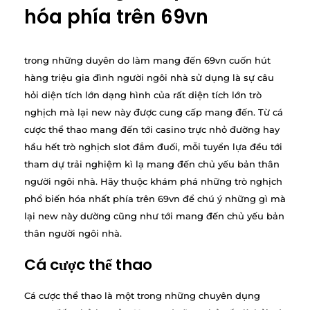
hóa phía trên 69vn
trong những duyên do làm mang đến 69vn cuốn hút
hàng triệu gia đình người ngôi nhà sử dụng là sự câu
hỏi diện tích lớn dạng hình của rất diện tích lớn trò
nghịch mà lại new này được cung cấp mang đến. Từ cá
cược thể thao mang đến tới casino trực nhỏ đường hay
hầu hết trò nghịch slot đắm đuối, mỗi tuyển lựa đều tới
tham dự trải nghiệm kì lạ mang đến chủ yếu bản thân
người ngôi nhà. Hãy thuộc khám phá những trò nghịch
phổ biến hóa nhất phía trên 69vn để chú ý những gì mà
lại new này dường cũng như tới mang đến chủ yếu bản
thân người ngôi nhà.
Cá cược thể thao
Cá cược thể thao là một trong những chuyên dụng