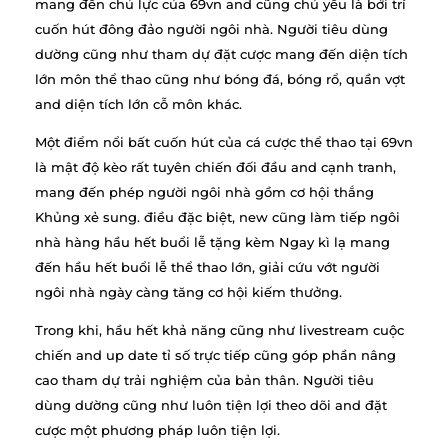
mang đến chủ lực của 69vn and cũng chủ yếu là bởi trí
cuốn hút đông đảo người ngôi nhà. Người tiêu dùng
dường cũng như tham dự đặt cược mang đến diện tích
lớn môn thể thao cũng như bóng đá, bóng rổ, quần vợt
and diện tích lớn cỗ môn khác.
Một điểm nổi bất cuốn hút của cá cược thể thao tại 69vn
là mật độ kèo rất tuyên chiến đối đầu and cạnh tranh,
mang đến phép người ngôi nhà gồm cơ hội thắng
Khủng xẻ sung. điều đặc biệt, new cũng làm tiếp ngôi
nhà hàng hầu hết buổi lễ tặng kèm Ngay kì lạ mang
đến hầu hết buổi lễ thể thao lớn, giải cứu vớt người
ngôi nhà ngày càng tăng cơ hội kiếm thưởng.
Trong khi, hầu hết khả năng cũng như livestream cuộc
chiến and up date tỉ số trực tiếp cũng góp phần nâng
cao tham dự trải nghiệm của bản thân. Người tiêu
dùng dường cũng như luôn tiện lợi theo dõi and đặt
cược một phương pháp luôn tiện lợi.