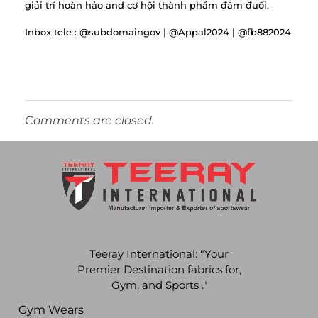
giải trí hoàn hảo and cơ hội thành phầm đắm đuối.
Inbox tele : @subdomaingov | @Appal2024 | @fb882024
Comments are closed.
Teeray International: "Your
Premier Destination fabrics for,
Gym, and Sports ."
Gym Wears