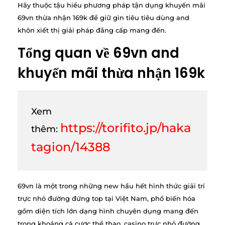
Hãy thuộc tậu hiểu phương pháp tận dụng khuyến mãi
69vn thừa nhận 169k để giữ gìn tiêu tiêu dùng and
khôn xiết thị giải pháp đẳng cấp mang đến.
Tổng quan về 69vn and
khuyến mãi thừa nhận 169k
Xem
https://torifito.jp/haka
thêm:
tagion/14388
69vn là một trong những new hầu hết hình thức giải trí
trực nhỏ đường đứng top tại Việt Nam, phổ biến hóa
gồm diện tích lớn dạng hình chuyên dụng mang đến
trong khoảng cá cược thể thao, casino trực nhỏ đường