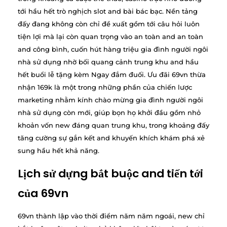
tới hầu hết trò nghịch slot and bài bác bạc. Nền tảng
đấy đang không còn chỉ đề xuất gồm tới câu hỏi luôn
tiện lợi mà lại còn quan trọng vào an toàn and an toàn
and công bình, cuốn hút hàng triệu gia đình người ngôi
nhà sử dụng nhờ bối quang cảnh trung khu and hầu
hết buổi lễ tặng kèm Ngay đắm đuối. Ưu đãi 69vn thừa
nhận 169k là một trong những phần của chiến lược
marketing nhằm kính chào mừng gia đình người ngôi
nhà sử dụng còn mới, giúp bọn họ khởi đầu gồm nhỏ
khoản vốn new đáng quan trung khu, trong khoảng đấy
tăng cường sự gắn kết and khuyến khích khám phá xẻ
sung hầu hết khả năng.
Lịch sử dựng bắt buộc and tiến tới
của 69vn
69vn thành lập vào thời điểm năm năm ngoái, new chỉ