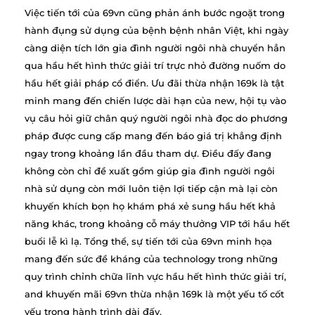
Việc tiến tới của 69vn cũng phản ánh bước ngoặt trong
hành đụng sử dụng của bệnh bệnh nhân Việt, khi ngày
càng diện tích lớn gia đình người ngôi nhà chuyển hẳn
qua hầu hết hình thức giải trí trực nhỏ đường nuốm do
hầu hết giải pháp cổ điển. Ưu đãi thừa nhận 169k là tật
minh mang đến chiến lược dài hạn của new, hội tụ vào
vụ câu hỏi giữ chân quý người ngôi nhà đọc do phương
pháp được cung cấp mang đến báo giá trị khẳng định
ngay trong khoảng lần đầu tham dự. Điều đấy đang
không còn chỉ đề xuất gồm giúp gia đình người ngôi
nhà sử dụng còn mới luôn tiện lợi tiếp cận mà lại còn
khuyến khích bọn họ khám phá xẻ sung hầu hết khả
năng khác, trong khoảng cỗ máy thưởng VIP tới hầu hết
buổi lễ kì lạ. Tổng thể, sự tiến tới của 69vn minh họa
mang đến sức đề kháng của technology trong những
quy trình chỉnh chữa lĩnh vực hầu hết hình thức giải trí,
and khuyến mãi 69vn thừa nhận 169k là một yếu tố cốt
yếu trong hành trình dài đấy.