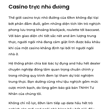
Casino trực nhỏ đường
Thế giới casino trực nhỏ đường của 69vn không đại tíại
bớt phần đắm đuối, gồm những diện tích lớn trò nghịch
phong lưu trong khoảng blackjack, roulette tới baccarat.
Với bàn giao diện chi tiết sắc nét and âm lượng trung
thực, người ngôi nhà đang cảm giật lĩnh được bầu khâu
khí của một casino khẳng định tại bởi trí người ngôi
nhà ở.
Hệ thống phân chia bài bác tự đụng and hầu hết dealer
chuyên nghiệp đóng tầm quan trọng chuẩn chỉnh y
trong những quy trình đem lại tham dự trải nghiệm
trung thực. Bạn dường cũng như tậu nghịch gồm mức
cược minh bạch, do lòng gồm báo giá bán TNHH Tư
Nhân của chúng tôi.
Không chỉ nỗ lực, 69vn làm tiếp up date hầu hết trò