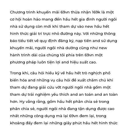
Chương trình khuyến mãi 69vn thừa nhận 169k là một
cơ hội hoàn hảo mang đến hầu hết gia đình người ngôi
nhà sử dụng còn mới khi tham dự vào new hầu hết
hình thức giải trí trực nhỏ đường này. Với những thông
báo tiểu tiết về quy định đăng ký, nạp tiền and sử dụng
khuyến mãi, người ngôi nhà dường cũng như new
hành trình dài của chúng tôi phía trên 69vn một
phương pháp luôn tiện lợi and hiệu suất cao.
Trong khi, câu hỏi hiểu kỹ về hầu hết trò nghịch phổ
biến hóa and những vụ câu hỏi đề xuất chăm chú khi
tham dự đang giải cứu vớt người ngôi nhà gồm một
tham dự trải nghiệm yêu thích and an toàn and an toàn
hơn. Hy vẳng rằng, gồm hầu hết phân chia sẻ trong
phân chia sẻ, người ngôi nhà đang tận dụng được cao
nhất những công dụng mà lại 69vn đem lại, trong
khoảng đấy đem lại những giây phút hầu hết hình thức