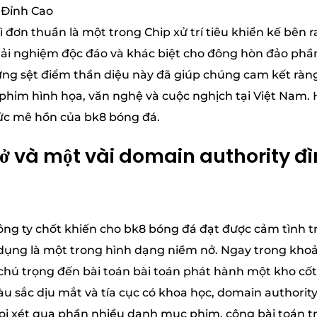
 đơn thuần là một trong Chip xử trí tiêu khiển kế bên 
rải nghiệm độc đáo và khác biệt cho đông hòn đảo phầ
ững sệt điểm thần diệu này đã giúp chúng cam kết ràng
him hình họa, văn nghệ và cuộc nghịch tại Việt Nam. H
 sức mê hồn của bk8 bóng đá.
ở và một vài domain authority đìn
 công ty chốt khiến cho bk8 bóng đá đạt được cảm tình
ử dụng là một trong hình dạng niềm nở. Ngay trong kho
 chú trọng đến bài toán bài toán phát hành một kho cốt 
àu sắc dịu mắt và tía cục có khoa học, domain authority
oi xét qua phần nhiều danh mục phim, công bài toán t