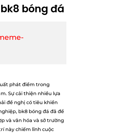
a bk8 bóng đá
-meme-
uất phát điểm trong
m. Sự cải thiện nhiều lựa
i đề nghị có tiêu khiển
 nghiệp, bk8 bóng đá đã để
p và văn hóa và sở trường
rí này chiếm lĩnh cuộc