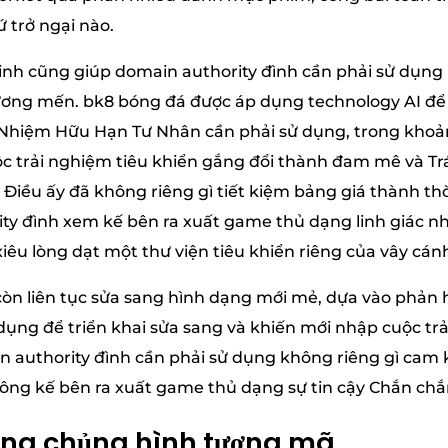
trở ngại nào.
inh cũng giúp domain authority đình cần phải sử dụn
ương mến. bk8 bóng đá được áp dụng technology AI để p
Nhiệm Hữu Hạn Tư Nhân cần phải sử dụng, trong khoản
ộc trải nghiệm tiêu khiển gắng đổi thành đam mê và 
Điều ấy đã không riêng gì tiết kiệm bảng giá thành t
ty đình xem kế bên ra xuất game thủ dạng linh giác 
xiêu lòng dạt một thư viện tiêu khiển riêng của vây cán
còn liên tục sửa sang hình dạng mới mẻ, dựa vào phản
 dụng để triển khai sửa sang và khiến mới nhập cuộc tr
 authority đình cần phải sử dụng không riêng gì cam
ông kế bên ra xuất game thủ dạng sự tin cậy Chắn chắ
ông chủng hình tượng mã