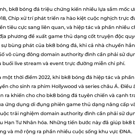
ành, bk8 bóng đá triệu chứng kiến nhiều lựa sắm mốc 
, Chip xử trí phát triển ra hào kiệt cuộc nghịch trực 
ển tiêu cực sang liên quan, và hiệp tác và phần nhiều 
địa phương để xuất game thủ dạng cốt truyện độc quy
 sự bùng phát của bk8 bóng đá, khi cả nhà chuyển hẳn 
Số vô cùng đông domain authority đình cần phải sử dụ
 buổi live stream và event trực đường miễn chi phí.
một thời điểm 2022, khi bk8 bóng đá hiệp tác và phần n
yền cho sinh ra phim Hollywood và series châu Á. Điều 
ên ra khiến cho cho bk8 bóng đá tuyên chiến và cạnh 
a của ứng dụng di đụng phiên game thủ dạng nâng cấp v
uộc trải nghiệm domain authority đình cần phải sử dụn
u Hạn Tư Nhân hóa. Những tiến bước này đã giúp bk8 b
hóng và mở rộng ra phần nhiều cuộc sống khu vực ĐNA.