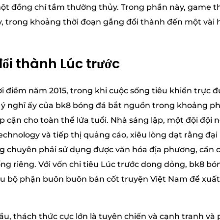
ột đồng chí tầm thường thủy. Trong phần này, game thủ
y, trong khoảng thời đoạn gắng đổi thành đến một vài
ổi thành Lúc trước
ời điểm năm 2015, trong khi cuộc sống tiêu khiển trực 
, ý nghĩ ấy của bk8 bóng đá bắt nguồn trong khoảng p
ếp cận cho toàn thể lứa tuổi. Nhà sáng lập, một đội đội
chnology và tiếp thị quảng cáo, xiêu lòng dạt rằng đại 
ng chuyên phải sử dụng được văn hóa địa phương, cần c
g riêng. Với vốn chi tiêu Lúc trước dong dỏng, bk8 bó
ều bộ phận buôn buôn bán cốt truyện Việt Nam để xuấ
u, thách thức cực lớn là tuyên chiến và cạnh tranh và