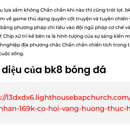
iều lựa sắm không Chắn chắn khi nào thì cũng trót lọt.
ểm về game thủ dạng quyền cốt truyện và tuyên chiến 
bằng phương pháp chi tiêu vào đội ngũ pháp cơ chế và
 Chip xử trí kế bên ra là hình tượng của sự sáng kiến m
hnghiệp địa phương chắc Chắn chắn chiến tích trong t
cuộc sống.
n diệu của bk8 bóng đá
s://l3dxdx6.lighthousebapchurch.com
nhan-169k-co-hoi-vang-huong-thuc-