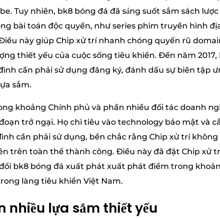
be. Tuy nhiên, bk8 bóng đá đã sáng suốt sắm sách lượ
ông bài toán độc quyền, như series phim truyền hình 
 Điều này giúp Chip xử trí nhanh chóng quyến rũ domain
 tượng thiết yếu của cuộc sống tiêu khiển. Đến năm 201
ình cần phải sử dụng đăng ký, đánh dấu sự biên tập 
lựa sắm.
trong khoảng Chính phủ và phần nhiều đối tác doanh n
đoạn trở ngại. Họ chi tiêu vào technology bảo mật và cắ
nh cần phải sử dụng, bền chắc rằng Chip xử trí không 
trên toàn thể thành công. Điều này đã đặt Chip xử tr
 đổi bk8 bóng đá xuất phát xuất phát điểm trong khoả
rong làng tiêu khiển Việt Nam.
n nhiều lựa sắm thiết yếu