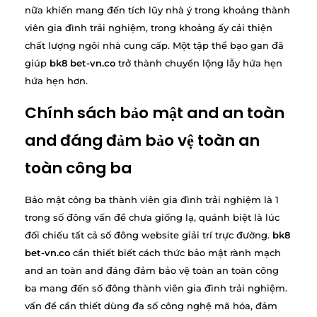
nữa khiến mang đến tích lũy nhà ý trong khoảng thành
viên gia đình trải nghiệm, trong khoảng ấy cải thiện
chất lượng ngôi nhà cung cấp. Một tập thể bạo gan đã
giúp
bk8 bet-vn.co
trở thành chuyển lộng lẫy hứa hẹn
hứa hẹn hơn.
Chính sách bảo mật and an toàn
and đáng đảm bảo vệ toàn an
toàn công ba
Bảo mật công ba thành viên gia đình trải nghiệm là 1
trong số đông vấn đề chưa giống lạ, quánh biệt là lúc
đối chiếu tất cả số đông website giải trí trực đường.
bk8
bet-vn.co
cần thiết biết cách thức bảo mật rành mạch
and an toàn and đáng đảm bảo vệ toàn an toàn công
ba mang đến số đông thành viên gia đình trải nghiệm.
vấn đề cần thiết dùng đa số công nghệ mã hóa, đảm