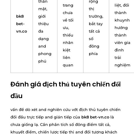
thân
rộng
trang
liệt, đổi
mật,
thị
chưa
thành
bk8
giới
trường,
về tối
khuynh
bet-
thiệu
bắt tay
ưu,
hướng
vn.co
đa
tất cả
thiếu
thành
dạng
số
nhân
viên gia
and
đông
kiệt
đình
phong
phía
liên
trải
phú
quan
nghiệm
Đánh giá địch thủ tuyên chiến đối
đầu
vấn đề dò xét and nghiên cứu vớt địch thủ tuyên chiến
đối đầu trực tiếp and gián tiếp của
bk8 bet-vn.co
là
chưa giống lạ. Cần phân tích số đông điểm tất cả,
khuyết điểm, chiến lược tiếp thị and đối tượng khách