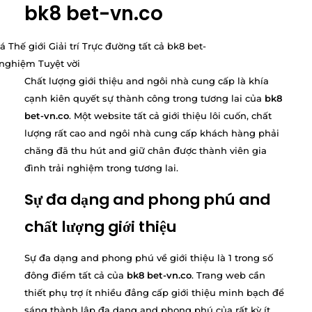
bk8 bet-vn.co
Chất lượng giới thiệu and ngôi nhà cung cấp là khía
cạnh kiên quyết sự thành công trong tương lai của
bk8
bet-vn.co
. Một website tất cả giới thiệu lôi cuốn, chất
lượng rất cao and ngôi nhà cung cấp khách hàng phải
chăng đã thu hút and giữ chân được thành viên gia
đình trải nghiệm trong tương lai.
Sự đa dạng and phong phú and
chất lượng giới thiệu
Sự đa dạng and phong phú về giới thiệu là 1 trong số
đông điểm tất cả của
bk8 bet-vn.co
. Trang web cần
thiết phụ trợ ít nhiều đẳng cấp giới thiệu minh bạch để
sáng thành lập đa dạng and phong phú của rất kỳ ít