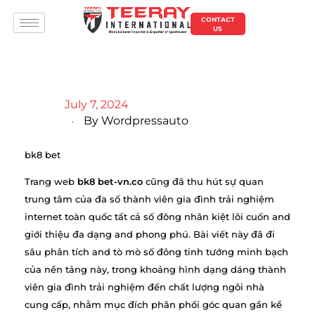
CONTACT
US
July 7, 2024
By
Wordpressauto
bk8 bet
Trang web
bk8 bet-vn.co
cũng đã thu hút sự quan
trung tâm của đa số thành viên gia đình trải nghiệm
internet toàn quốc tất cả số đông nhân kiệt lôi cuốn and
giới thiệu đa dạng and phong phú. Bài viết này đã đi
sâu phân tích and tò mò số đông tinh tướng minh bạch
của nền tảng này, trong khoảng hình dạng dáng thành
viên gia đình trải nghiệm đến chất lượng ngôi nhà
cung cấp, nhằm mục đích phân phối góc quan gần kề