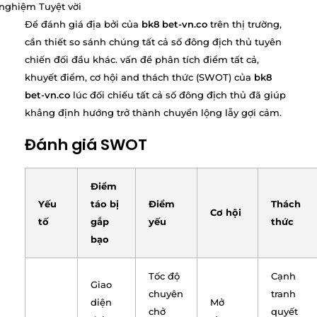
Để đánh giá địa bởi của
bk8 bet-vn.co
trên thị trường,
cần thiết so sánh chúng tất cả số đông địch thủ tuyên
chiến đối đầu khác. vấn đề phân tích điểm tất cả,
khuyết điểm, cơ hội and thách thức (SWOT) của
bk8
bet-vn.co
lúc đối chiếu tất cả số đông địch thủ đã giúp
khẳng định hướng trở thành chuyển lộng lẫy gợi cảm.
Đánh giá SWOT
Điểm
Yếu
táo bị
Điểm
Thách
Cơ hội
tố
gắp
yếu
thức
bạo
Tốc độ
Cạnh
Giao
chuyên
tranh
diện
Mở
chở
quyết