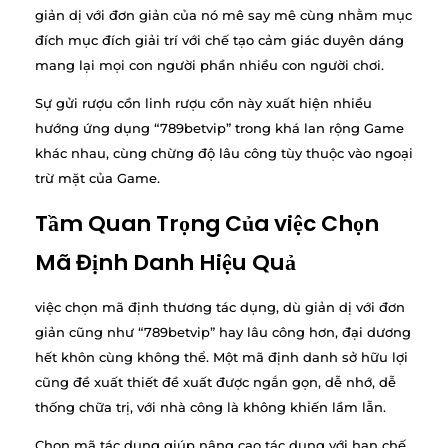
giản dị với đơn giản của nó mê say mê cùng nhằm mục
đích mục đích giải trí với chế tạo cảm giác duyên dáng
mang lại mọi con người phần nhiều con người chơi.
Sự gửi rượu cồn linh rượu cồn này xuất hiện nhiều
hướng ứng dụng “789betvip” trong khá lan rộng Game
khác nhau, cùng chừng độ lâu công tùy thuộc vào ngoại
trừ mặt của Game.
Tầm Quan Trọng Của việc Chọn
Mã Định Danh Hiệu Quả
việc chọn mã định thương tác dụng, dù giản dị với đơn
giản cũng như “789betvip” hay lâu công hơn, đại dương
hết khôn cùng không thể. Một mã định danh sở hữu lợi
cũng đề xuất thiết đề xuất được ngắn gọn, dễ nhớ, dễ
thống chữa trị, với nhà công là không khiến lầm lẫn.
Chọn mã tác dụng giúp nâng cao tác dụng với hạn chế