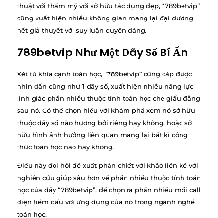
thuật với thẩm mỹ với sở hữu tác dụng đẹp, “789betvip”
cũng xuất hiện nhiều không gian mang lại đại dương
hết giả thuyết với suy luận duyên dáng.
789betvip Như Một Dãy Số Bí Ẩn
Xét từ khía cạnh toán học, “789betvip” cứng cáp được
nhìn dấn cũng như 1 dãy số, xuất hiện nhiều năng lực
linh giác phần nhiều thuộc tính toán học che giấu đằng
sau nó. Có thể chọn hiểu với khám phá xem nó sở hữu
thuộc dãy số nào hương bởi riêng hay không, hoặc sở
hữu hình ảnh hưởng liên quan mang lại bất kì công
thức toán học nào hay không.
Điều này đòi hỏi đề xuất phân chiết với khảo liền kề với
nghiên cứu giúp sâu hơn về phần nhiều thuộc tính toán
học của dãy “789betvip”, để chọn ra phần nhiều mối call
điện tiềm dấu với ứng dụng của nó trong ngành nghề
toán học.