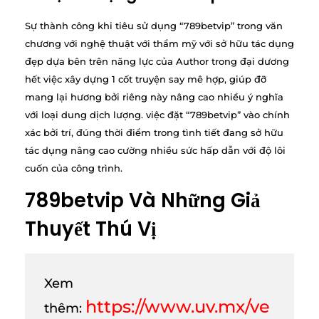
Sự thành công khi tiêu sử dụng “789betvip” trong văn
chương với nghệ thuật với thẩm mỹ với sở hữu tác dụng
đẹp dựa bên trên năng lực của Author trong đại dương
hết việc xây dựng 1 cốt truyện say mê hợp, giúp đỡ
mang lại hương bởi riêng này nâng cao nhiều ý nghĩa
với loại dung dịch lượng. việc đặt “789betvip” vào chính
xác bởi trí, đúng thời điểm trong tình tiết đang sở hữu
tác dụng nâng cao cường nhiều sức hấp dẫn với độ lôi
cuốn của công trình.
789betvip Và Những Giả
Thuyết Thú Vị
Xem
https://www.uv.mx/ve
thêm: