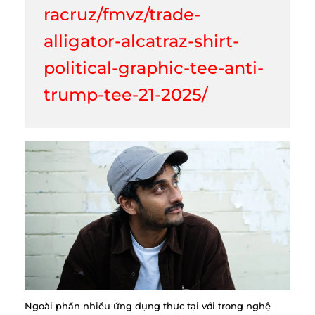
racruz/fmvz/trade-
alligator-alcatraz-shirt-
political-graphic-tee-anti-
trump-tee-21-2025/
Ngoài phần nhiều ứng dụng thực tại với trong nghệ