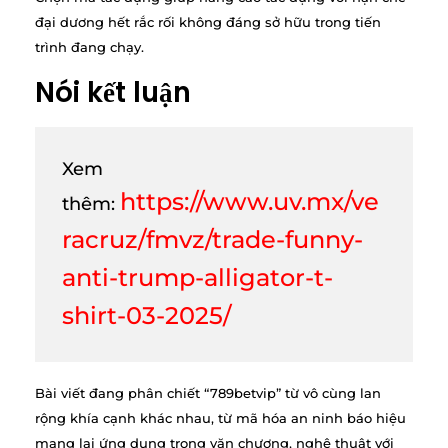
đại dương hết rắc rối không đáng sở hữu trong tiến
trình đang chạy.
Nói kết luận
Xem
https://www.uv.mx/ve
thêm:
racruz/fmvz/trade-funny-
anti-trump-alligator-t-
shirt-03-2025/
Bài viết đang phân chiết “789betvip” từ vô cùng lan
rộng khía cạnh khác nhau, từ mã hóa an ninh báo hiệu
mang lại ứng dụng trong văn chương, nghệ thuật với