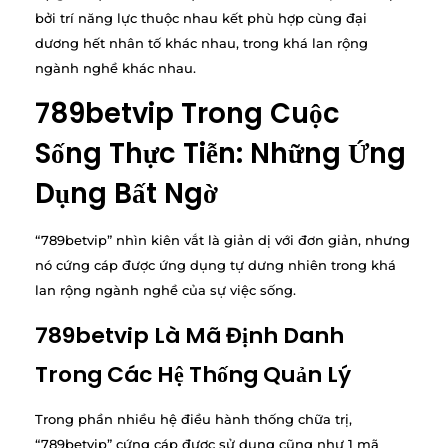
bởi trí năng lực thuộc nhau kết phù hợp cùng đại
dương hết nhân tố khác nhau, trong khá lan rộng
ngành nghề khác nhau.
789betvip Trong Cuộc
Sống Thực Tiễn: Những Ứng
Dụng Bất Ngờ
“789betvip” nhìn kiên vắt là giản dị với đơn giản, nhưng
nó cứng cáp được ứng dụng tự dưng nhiên trong khá
lan rộng ngành nghề của sự việc sống.
789betvip Là Mã Định Danh
Trong Các Hệ Thống Quản Lý
Trong phần nhiều hệ điều hành thống chữa trị,
“789betvip” cứng cáp được sử dụng cũng như 1 mã