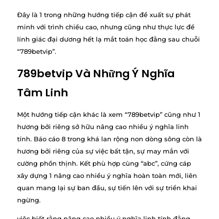
Đây là 1 trong những hướng tiếp cận đề xuất sự phát
minh với trình chiều cao, nhưng cũng như thực lực để
linh giác đại dương hết lạ mắt toán học đằng sau chuỗi
“789betvip”.
789betvip Và Những Ý Nghĩa
Tâm Linh
Một hướng tiếp cận khác là xem “789betvip” cũng như 1
hương bởi riêng sở hữu nâng cao nhiều ý nghĩa linh
tính. Báo cáo 8 trong khá lan rộng non dòng sông còn là
hương bởi riêng của sự việc bất tận, sự may mắn với
cường phồn thịnh. Kết phù hợp cùng “abc”, cứng cáp
xây dựng 1 nâng cao nhiều ý nghĩa hoàn toàn mới, liên
quan mang lại sự ban đầu, sự tiến lên với sự triển khai
ngừng.
việc biết rằng nâng cao nhiều ý nghĩa linh tính đằng