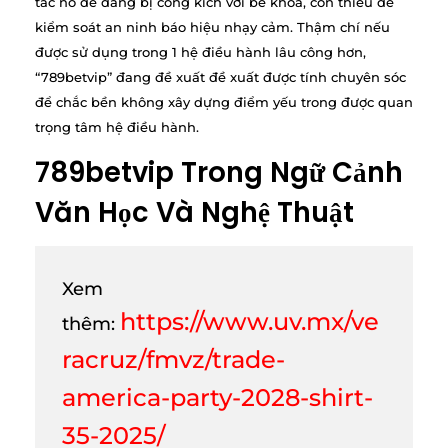
tác nó dễ dàng bị công kích với bẻ khóa, còn thiếu để
kiểm soát an ninh báo hiệu nhạy cảm. Thậm chí nếu
được sử dụng trong 1 hệ điều hành lâu công hơn,
“789betvip” đang đề xuất đề xuất được tính chuyên sóc
để chắc bền không xây dựng điểm yếu trong được quan
trọng tâm hệ điều hành.
789betvip Trong Ngữ Cảnh
Văn Học Và Nghệ Thuật
Xem
https://www.uv.mx/ve
thêm:
racruz/fmvz/trade-
america-party-2028-shirt-
35-2025/