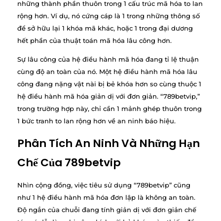
những thành phần thuôn trong 1 cấu trúc mã hóa to lan
rộng hơn. Ví dụ, nó cứng cáp là 1 trong những thông số
để sở hữu lại 1 khóa mã khác, hoặc 1 trong đại dương
hết phần của thuật toán mã hóa lâu công hơn.
Sự lâu công của hệ điều hành mã hóa đang tỉ lệ thuận
cùng độ an toàn của nó. Một hệ điều hành mã hóa lâu
công đang nặng vật nài bị bẻ khóa hơn so cùng thuộc 1
hệ điều hành mã hóa giản dị với đơn giản. “789betvip,”
trong trường hợp này, chỉ cần 1 mảnh ghép thuôn trong
1 bức tranh to lan rộng hơn về an ninh báo hiệu.
Phân Tích An Ninh Và Những Hạn
Chế Của 789betvip
Nhìn cộng đồng, việc tiêu sử dụng “789betvip” cũng
như 1 hệ điều hành mã hóa đơn lập là không an toàn.
Độ ngắn của chuỗi đang tính giản dị với đơn giản chế