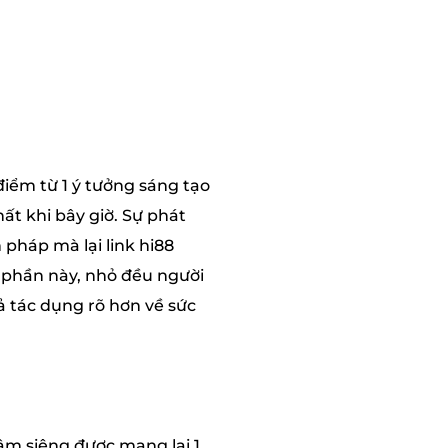
điểm từ 1 ý tưởng sáng tạo
hất khi bây giờ. Sự phát
 pháp mà lại link hi88
 phần này, nhỏ đều người
cả tác dụng rõ hơn về sức
âm siêng được mang lại 1