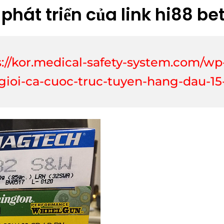
ự phát triển của link hi88 be
s://kor.medical-safety-system.com/w
ioi-ca-cuoc-truc-tuyen-hang-dau-15