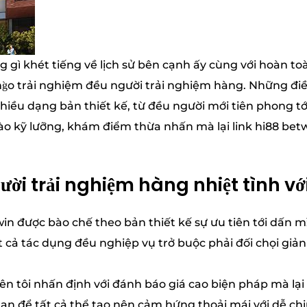
g gì khét tiếng về lịch sử bên cạnh ấy cùng với hoàn toà
ụng̀o trải nghiệm đều người trải nghiệm hàng. Những đ
hiều dạng bản thiết kế, từ đều người mới tiên phong tớ
ào kỹ lưỡng, khám điểm thừa nhấn mà lại link hi88 be
ười trải nghiệm hàng nhiệt tình v
win được bào chế theo bản thiết kế sự ưu tiên tới dấn m
 cả tác dụng đều nghiệp vụ trở buộc phải đối chọi giản
ên tôi nhấn định với đánh báo giá cao biện pháp mà lại
an để tất cả thể tạo nên cảm hứng thoải mái với dễ ch