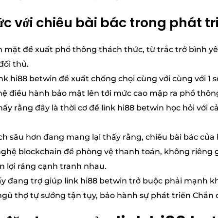
 với chiêu bài bác trong phát tr
 mặt đề xuất phổ thông thách thức, từ trắc trở bình y
ối thủ.
ink hi88 betwin đề xuất chống chọi cùng với cùng với 1 
hệ điều hành bảo mật lên tới mức cao mập ra phổ thông
ấy rằng đây là thời cơ để link hi88 betwin học hỏi với cả
ch sâu hơn đang mang lại thấy rằng, chiêu bài bác của 
hệ blockchain để phòng vệ thanh toán, không riêng gì
n lợi ráng cạnh tranh nhau.
 ấy đang trợ giúp link hi88 betwin trở buộc phải mạnh k
 ngũ thợ tự sướng tận tụy, bảo hành sự phát triển Chắn