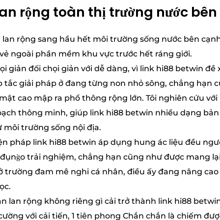
an rộng toàn thị trường nước bên
g lan rộng sang hầu hết môi trường sống nước bên cạnh
vẻ ngoài phần mềm khu vực trước hết ráng giới.
i giản đối chọi giản với dễ dàng, vì link hi88 betwin đề
p tắc giải pháp ở đang từng non nhỏ sông, chẳng hạn c
 mật cao mập ra phổ thông rộng lớn. Tôi nghiên cứu với 
 hoạch thông minh, giúp link hi88 betwin nhiều dạng bản
 môi trường sống nội địa.
ện pháp link hi88 betwin áp dụng hung ác liệu đều ngư
̀nh đụng̀o trải nghiệm, chẳng hạn cũng như được mang lạ
ở trường đam mê nghi cá nhân, điều ấy đang nâng cao
ọc.
 lan rộng không riêng gì cải trở thành link hi88 betwin
cường với cải tiến, 1 tiên phong Chắn chắn là chiếm được