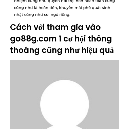
nhiệm cũng như quyền nổi trội hơn hoàn toàn cũng
cũng như là hoàn tiền, khuyễn mãi phổ quát sinh
nhật cũng như coi ngó riêng.
Cách với tham gia vào
go88g.com 1 cơ hội thông
thoáng cũng như hiệu quả