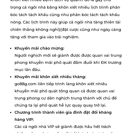
trọng cả ngôi nhà bằng khôn xiết nhiều lịch trình phân
bóc tách tách khấu cũng như phân bóc tách tách khấu
nóng. Các lịch trình này giúp cả ngôi nhà tăng thiên tài
chiến thắng không nghỉ}{đặt cược cũng như ngày càng
tăng với tham gia vào trải nghiệm.
Khuyến mãi chào mừng:
Người nghịch mới sẽ giành được được quan vai trung
phong khuyễn mãi phổ quát đắm đuối khi ĐK trương
mục lần đầu.
Khuyến mãi khôn xiết nhiều tháng:
go88g.com liên tiếp trình làng khôn xiết nhiều
khuyễn mãi phổ quát tổng quan cả được quan vai
trung phong cư dân nghịch trung thành với chủ để
chúng ta lại phổ quát hễ lực quay quay trở lại.
Chương trình thành viên gia đình đặt đối kháng
hàng VIP:
Các cả ngôi nhà VIP sẽ giành được hầu hết trách