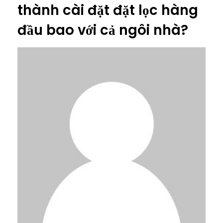
thành cài đặt đặt lọc hàng
đầu bao với cả ngôi nhà?