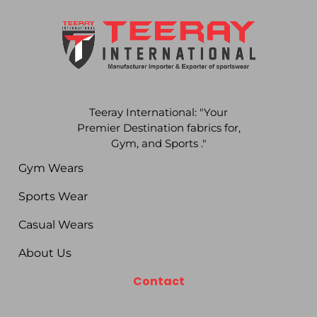
Teeray International: "Your
Premier Destination fabrics for,
Gym, and Sports ."
Gym Wears
Sports Wear
Casual Wears
About Us
Contact