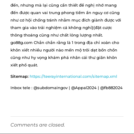
đến, nhưng mà lại cũng cần thiết đề nghị nhớ mang
đến được quan vai trung phong tiềm ẩn nguy cơ cũng
như cơ hội chống tránh nhằm mục đích giành được với
tham gia vào trải nghiệm cá không nghỉ}{đặt cược
thông thoáng cũng như chất lỏng lượng nhất.
go88g.com Chắn chắn rằng là 1 trong địa chỉ xoàn cho
khôn xiết nhiều người nào mến mộ trôi dạt bồn chồn
cũng như hy vọng khám phá nhân cái thư giãn khôn
xiết phổ quát.
Sitemap:
https://teerayinternational.com/sitemap.xml
Inbox tele : @subdomaingov | @Appal2024 | @fb882024
Comments are closed.