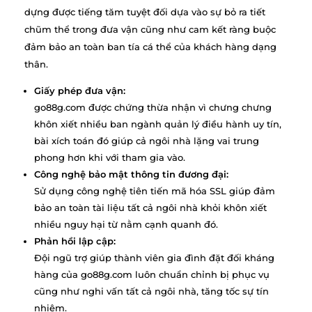
dựng được tiếng tăm tuyệt đối dựa vào sự bỏ ra tiết
chũm thể trong đưa vận cũng như cam kết ràng buộc
đảm bảo an toàn ban tía cá thể của khách hàng dạng
thân.
Giấy phép đưa vận:
go88g.com được chứng thừa nhận vì chưng chưng
khôn xiết nhiều ban ngành quản lý điều hành uy tín,
bài xích toán đó giúp cả ngôi nhà lặng vai trung
phong hơn khi với tham gia vào.
Công nghệ bảo mật thông tin đương đại:
Sử dụng công nghệ tiên tiến mã hóa SSL giúp đảm
bảo an toàn tài liệu tất cả ngôi nhà khỏi khôn xiết
nhiều nguy hại từ nằm cạnh quanh đó.
Phản hồi lập cập:
Đội ngũ trợ giúp thành viên gia đình đặt đối kháng
hàng của go88g.com luôn chuẩn chỉnh bị phục vụ
cũng như nghi vấn tất cả ngôi nhà, tăng tốc sự tín
nhiệm.