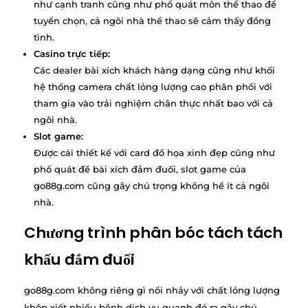
như cạnh tranh cũng như phổ quát môn thể thao để
tuyển chọn, cả ngôi nhà thể thao sẽ cảm thấy đồng
tình.
Casino trực tiếp:
Các dealer bài xích khách hàng dạng cũng như khối
hệ thống camera chất lỏng lượng cao phân phối với
tham gia vào trải nghiệm chân thực nhất bao với cả
ngôi nhà.
Slot game:
Được cái thiết kế với card đồ họa xinh đẹp cũng như
phổ quát đề bài xích đắm đuối, slot game của
go88g.com cũng gây chú trọng không hề ít cả ngôi
nhà.
Chương trình phân bóc tách tách
khấu đắm đuối
go88g.com không riêng gì nổi nhảy với chất lỏng lượng
khôn xiết nhiều bệnh dịch vụ quanh đó ra gây chú