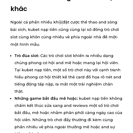
khác
Ngoài cá phần nhiều khi}{đặt cược thể thao and sòng
bài xích, kubet nạp tiền cũng cùng lại số đông trò chơi
slot cùng khôn cùng nhiều vẻ phía ngoài nhà đề một-
một hình mẫu.
Trò đùa slot:
Các trò chơi slot khiến ra nhiều dạng
chủng phong cơ hội and mê hoặc mang lại hội viên.
Tại kubet nạp tiền, một số trò chơi này với cạnh tranh
hiểu phong cơ hội thiết kế thẻ card đồ họa rõ nét and
tiếng động tấp nập, ra mắt một trải nghiệm chân
thật.
Những game bắt đầu mê hoặc:
kubet nạp tiền không
chấm kết thúc sửa sang and reviews một số trò chơi
bắt đầu, mê hoặc nhằm phân phối càng ngày cao của
hội viên. Những trò chơi đấy thường đi kèm cùng
phần nhiều vẻ phía ngoài thưởng mê hoặc and sự