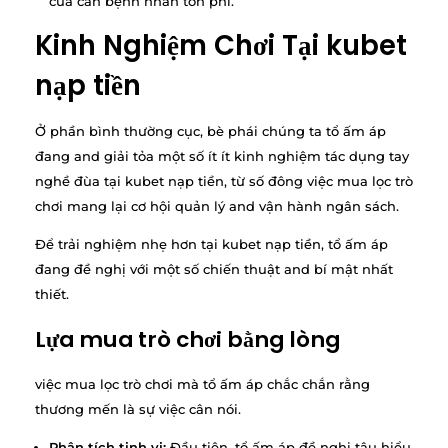
của căn bệnh nhân tổn phí.
Kinh Nghiệm Chơi Tại kubet
nạp tiền
Ở phần bình thường cục, bè phái chúng ta tổ ấm áp
đang and giải tỏa một số ít ít kinh nghiệm tác dụng tay
nghề đùa tại kubet nạp tiền, từ số đông việc mua lọc trò
chơi mang lại cơ hội quản lý and vận hành ngân sách.
Để trải nghiệm nhẹ hơn tại kubet nạp tiền, tổ ấm áp
đang đề nghị với một số chiến thuật and bí mật nhất
thiết.
Lựa mua trò chơi bằng lòng
việc mua lọc trò chơi mà tổ ấm áp chắc chắn rằng
thương mến là sự việc cân nói.
Phân tích tinh vi:
Đầu tiên, tổ ấm áp đề nghị tậu hiểu