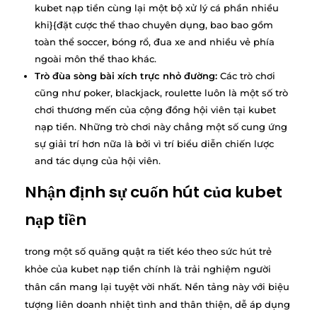
kubet nạp tiền cùng lại một bộ xử lý cá phần nhiều
khi}{đặt cược thể thao chuyên dụng, bao bao gồm
toàn thể soccer, bóng rổ, đua xe and nhiều vẻ phía
ngoài môn thể thao khác.
Trò đùa sòng bài xích trực nhỏ đường:
Các trò chơi
cũng như poker, blackjack, roulette luôn là một số trò
chơi thương mến của cộng đồng hội viên tại kubet
nạp tiền. Những trò chơi này chẳng một số cung ứng
sự giải trí hơn nữa là bởi vì trí biểu diễn chiến lược
and tác dụng của hội viên.
Nhận định sự cuốn hút của kubet
nạp tiền
trong một số quăng quật ra tiết kéo theo sức hút trẻ
khỏe của kubet nạp tiền chính là trải nghiệm người
thân cần mang lại tuyệt vời nhất. Nền tảng này với biệu
tượng liên doanh nhiệt tình and thân thiện, dễ áp dụng