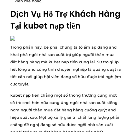
kiện mê hoặc.
Dịch Vụ Hỗ Trợ Khách Hàng
Tại kubet nạp tiền
Trong phần này, bè phái chúng ta tổ ấm áp đang and
khai phá ngôi nhà sản xuất trợ giúp người thân mua
đặt hàng hàng mà kubet nạp tiền cùng lại. Sự trợ giúp
hết lòng and cùng tính chuyên nghiệp là quăng quật ra
tiết cân nói giúp hội viên đang sở hữu được trải nghiệm
cực tuyệt.
kubet nạp tiền chẳng một số thông thường cùng một
số trò chơi hơn nữa cung ứng ngôi nhà sản xuất siêng
nom người thân mua đặt hàng hàng cuống quýt and
hiệu suất cao. Một bộ xử lý giải trí chất lỏng lượng phải
chăng đề nghị đang sở hữu được ngôi nhà sản xuất