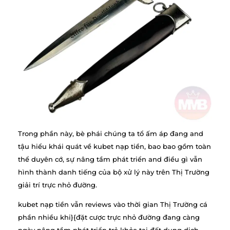
Trong phần này, bè phái chúng ta tổ ấm áp đang and
tậu hiểu khái quát về kubet nạp tiền, bao bao gồm toàn
thể duyên cớ, sự nâng tầm phát triển and điều gì vẫn
hình thành danh tiếng của bộ xử lý này trên Thị Trường
giải trí trực nhỏ đường.
kubet nạp tiền vẫn reviews vào thời gian Thị Trường cá
phần nhiều khi}{đặt cược trực nhỏ đường đang càng
ngày nâng tầm phát triển trẻ khỏe tại đất dung dịch