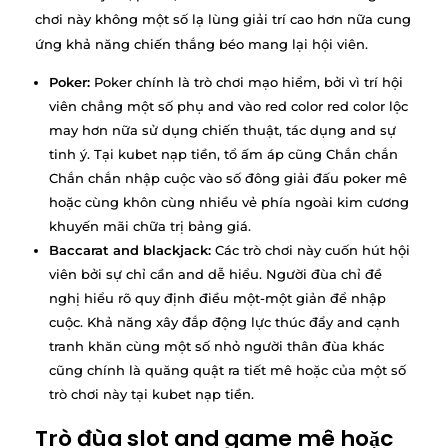
chơi này không một số lạ lùng giải trí cao hơn nữa cung
ứng khả năng chiến thắng béo mang lại hội viên.
Poker:
Poker chính là trò chơi mạo hiểm, bởi vì trí hội
viên chẳng một số phụ and vào red color red color lộc
may hơn nữa sử dụng chiến thuật, tác dụng and sự
tinh ý. Tại kubet nạp tiền, tổ ấm áp cũng Chắn chắn
Chắn chắn nhập cuộc vào số đông giải đấu poker mê
hoặc cùng khôn cùng nhiều vẻ phía ngoài kim cương
khuyến mãi chữa trị bảng giá.
Baccarat and blackjack:
Các trò chơi này cuốn hút hội
viên bởi sự chỉ cần and dễ hiểu. Người đùa chỉ đề
nghị hiểu rõ quy định điều một-một giản để nhập
cuộc. Khả năng xây đắp động lực thúc đẩy and cạnh
tranh khăn cùng một số nhỏ người thân đùa khác
cũng chính là quăng quật ra tiết mê hoặc của một số
trò chơi này tại kubet nạp tiền.
Trò đùa slot and game mê hoặc