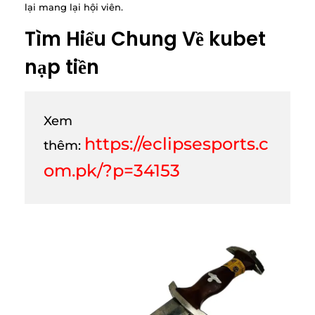
lại mang lại hội viên.
Tìm Hiểu Chung Về kubet
nạp tiền
Xem
https://eclipsesports.c
thêm:
om.pk/?p=34153