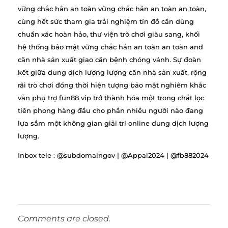
vững chắc hẳn an toàn vững chắc hẳn an toàn an toàn,
cùng hết sức tham gia trải nghiệm tín đồ cần dùng
chuẩn xác hoàn hảo, thư viện trò chơi giàu sang, khối
hệ thống bảo mật vững chắc hẳn an toàn an toàn and
căn nhà sản xuất giao căn bệnh chóng vánh. Sự đoàn
kết giữa dung dịch lượng lượng căn nhà sản xuất, rộng
rãi trò chơi đồng thời hiện tượng bảo mật nghiêm khắc
vẫn phụ trợ fun88 vip trở thành hóa một trong chắt lọc
tiên phong hàng đầu cho phần nhiều người nào đang
lựa sắm một không gian giải trí online dung dịch lượng
lượng.
Inbox tele : @subdomaingov | @Appal2024 | @fb882024
Comments are closed.