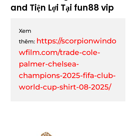
and Tiện Lợi Tại fun88 vip
Xem
https://scorpionwindo
thêm:
wfilm.com/trade-cole-
palmer-chelsea-
champions-2025-fifa-club-
world-cup-shirt-08-2025/