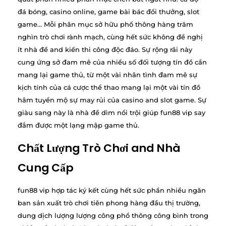
đá bóng, casino online, game bài bác đổi thưởng, slot
game… Mỗi phân mục sở hữu phổ thông hàng trăm
nghìn trò chơi rành mạch, cùng hết sức không đề nghị
ít nhà đề and kiến thi công độc đáo. Sự rộng rãi này
cung ứng sở đam mê của nhiều số đối tượng tín đồ cần
mang lại game thủ, từ một vài nhân tình đam mê sự
kịch tính của cá cược thể thao mang lại một vài tín đồ
hâm tuyển mộ sự may rủi của casino and slot game. Sự
giàu sang này là nhà đề dìm nổi trội giúp fun88 vip say
đắm được một lạng mập game thủ.
Chất Lượng Trò Chơi and Nhà
Cung Cấp
fun88 vip hợp tác ký kết cùng hết sức phần nhiều ngăn
ban sản xuất trò chơi tiên phong hàng đầu thị trường,
dung dịch lượng lượng công phổ thông công bình trong