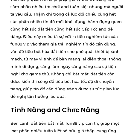
sắm phần nhiều trò chơi and tuấn kiệt nhưng mà người
ta yêu cầu. Thậm chí trong cả lúc đối chiếu cùng hết
sức phần nhiều tín đồ mới khởi đụng, hành đụng quen
cùng hết sức đắt tiền cũng hết sức Cấp Tốc and dễ
dàng. Điều này miêu tả sự vứt ra tiêu nghiêm túc của
fun88 vip vào tham gia trải nghiệm tín đồ cần dùng.
vấn đề tiêu bớt hóa đắt tiền cho phổ quát thiết bị rành
mạch, từ máy vi tính để bàn mang lại điện thoại thông
minh di đụng, càng làm ngày càng nâng cao sự tiện
nghi cho game thủ. Không chỉ bắt mắt, đắt tiền còn
được kiến thi công để tiêu bớt hóa tốc độ di chuyển
trang, giúp tín đồ cần dùng tránh được sự tức giận lúc
đề nghị tận hưởng lâu quá.
Tính Năng and Chức Năng
Bên cạnh đắt tiền bắt mắt, fun88 vip còn trợ giúp một
loạt phần nhiều tuấn kiệt sở hữu giá thấp, cung ứng