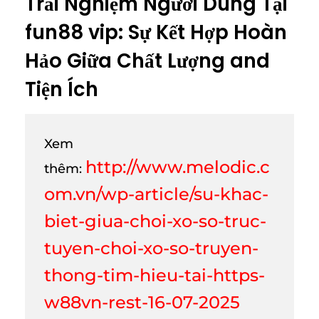
Trải Nghiệm Người Dùng Tại
fun88 vip: Sự Kết Hợp Hoàn
Hảo Giữa Chất Lượng and
Tiện Ích
Xem
http://www.melodic.c
thêm:
om.vn/wp-article/su-khac-
biet-giua-choi-xo-so-truc-
tuyen-choi-xo-so-truyen-
thong-tim-hieu-tai-https-
w88vn-rest-16-07-2025