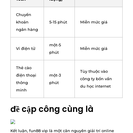
Chuyển
khoản
5-15 phút
Miễn mức giá
ngân hàng
một-5
Ví điện tử
Miễn mức giá
phút
Thẻ cào
Tùy thuộc vào
điện thoại
một-3
công ty bốn vấn
thông
phút
du học internet
minh
đề cập công cùng là
Kết luận, fun88 vip là một căn nguyên giải trí online