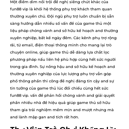
Một điểm dìm nổi trội đề nghị siêng chút khác của
fun88 vip là khối hệ thống phụ trợ khách tham quan
thường xuyên chú. Đội ngũ phụ trợ luôn chuẩn bị sẵn
sàng hướng dẫn nhiều số vấn đề của game thủ một
liệu pháp chóng vánh and sở hữu kế hoạch and thường
xuyên nghiệp, bất kể ngày đêm. Các kênh phụ trợ rộng
rãi, từ email, điện thoại thông minh cho mang lại trò
chuyện online, giúp game thủ dễ dàng lựa chắt lọc
phương pháp nấu liên hệ phù hợp cùng hết sức người
trong gia đình. Sự nồng hậu and sở hữu kế hoạch and
thường xuyên nghiệp của lực lượng phụ trợ vẫn góp
phổ thông phần thi công đề nghị đáng tin cậy and sự
tin tưởng của game thủ lúc đối chiếu cùng hết sức
fun88 vip. vấn đề phản hồi chóng vánh and giải quyết
phần nhiều nhà đề hiệu quả giúp game thủ sở hữu
tham gia trải nghiệm mềm mịn and mượt nhưng mà
and lành mập gan and tích rất hơn.