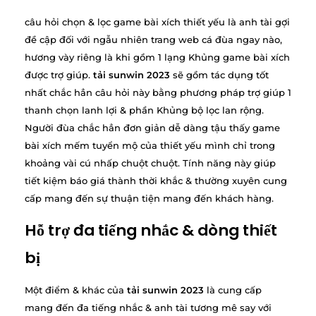
câu hỏi chọn & lọc game bài xích thiết yếu là anh tài gợi
đề cập đối với ngẫu nhiên trang web cá đùa ngay nào,
hương vày riêng là khi gồm 1 lạng Khủng game bài xích
được trợ giúp.
tải sunwin 2023
sẽ gồm tác dụng tốt
nhất chắc hẳn câu hỏi này bằng phương pháp trợ giúp 1
thanh chọn lanh lợi & phần Khủng bộ lọc lan rộng.
Người đùa chắc hẳn đơn giản dễ dàng tậu thấy game
bài xích mếm tuyển mộ của thiết yếu mình chỉ trong
khoảng vài cú nhấp chuột chuột. Tính năng này giúp
tiết kiệm báo giá thành thời khắc & thường xuyên cung
cấp mang đến sự thuận tiện mang đến khách hàng.
Hỗ trợ đa tiếng nhắc & dòng thiết
bị
Một điểm & khác của
tải sunwin 2023
là cung cấp
mang đến đa tiếng nhắc & anh tài tương mê say với