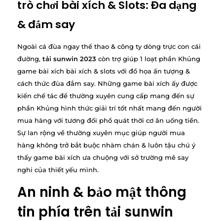
trò chơi bài xích & Slots: Đa dạng
& đắm say
Ngoài cá đùa ngay thể thao & công ty dòng trực con cái
đường,
tải sunwin 2023
còn trợ giúp 1 loạt phần Khủng
game bài xích bài xích & slots với đồ họa ấn tượng &
cách thức đùa đắm say. Những game bài xích ấy được
kiến chế tác để thường xuyên cung cấp mang đến sự
phần Khủng hình thức giải trí tốt nhất mang đến người
mua hàng với tương đối phổ quát thời cơ ăn uống tiền.
Sự lan rộng về thường xuyên mục giúp người mua
hàng không trở bắt buộc nhàm chán & luôn tậu chú ý
thấy game bài xích ưa chuộng với sở trường mê say
nghi của thiết yếu mình.
An ninh & bảo mật thông
tin phía trên tải sunwin