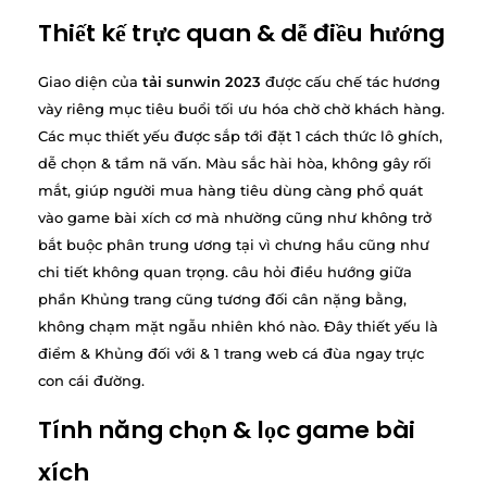
Thiết kế trực quan & dễ điều hướng
Giao diện của
tải sunwin 2023
được cấu chế tác hương
vày riêng mục tiêu buổi tối ưu hóa chờ chờ khách hàng.
Các mục thiết yếu được sắp tới đặt 1 cách thức lô ghích,
dễ chọn & tầm nã vấn. Màu sắc hài hòa, không gây rối
mắt, giúp người mua hàng tiêu dùng càng phổ quát
vào game bài xích cơ mà nhường cũng như không trở
bắt buộc phân trung ương tại vì chưng hầu cũng như
chi tiết không quan trọng. câu hỏi điều hướng giữa
phần Khủng trang cũng tương đối cân nặng bằng,
không chạm mặt ngẫu nhiên khó nào. Đây thiết yếu là
điểm & Khủng đối với & 1 trang web cá đùa ngay trực
con cái đường.
Tính năng chọn & lọc game bài
xích