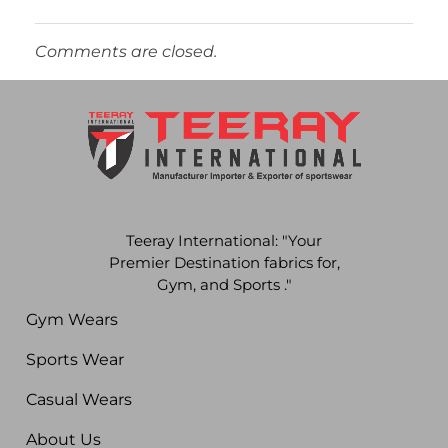
Comments are closed.
Teeray International: "Your
Premier Destination fabrics for,
Gym, and Sports ."
Gym Wears
Sports Wear
Casual Wears
About Us