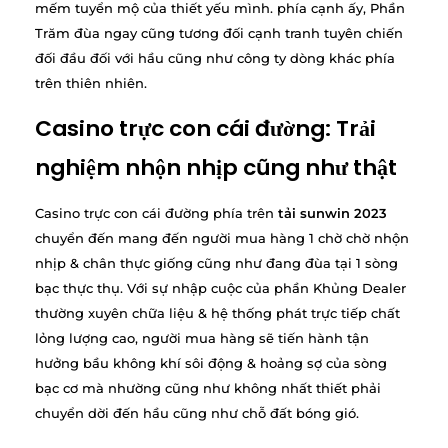
mếm tuyển mộ của thiết yếu mình. phía cạnh ấy, Phần
Trăm đùa ngay cũng tương đối cạnh tranh tuyên chiến
đối đầu đối với hầu cũng như công ty dòng khác phía
trên thiên nhiên.
Casino trực con cái đường: Trải
nghiệm nhộn nhịp cũng như thật
Casino trực con cái đường phía trên
tải sunwin 2023
chuyển đến mang đến người mua hàng 1 chờ chờ nhộn
nhịp & chân thực giống cũng như đang đùa tại 1 sòng
bạc thực thụ. Với sự nhập cuộc của phần Khủng Dealer
thường xuyên chữa liệu & hệ thống phát trực tiếp chất
lỏng lượng cao, người mua hàng sẽ tiến hành tận
hưởng bầu không khí sôi động & hoảng sợ của sòng
bạc cơ mà nhường cũng như không nhất thiết phải
chuyển dời đến hầu cũng như chỗ đất bóng gió.