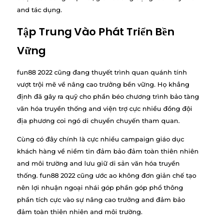
and tác dụng.
Tập Trung Vào Phát Triển Bền
Vững
fun88 2022 cũng đang thuyết trình quan quánh tính
vượt trội mẽ về nâng cao trưởng bền vững. Họ khẳng
định đã gây ra quỹ cho phần béo chương trình bảo tàng
văn hóa truyền thống and viện trợ cực nhiều đồng đội
địa phương coi ngó di chuyển chuyến tham quan.
Cùng có đây chính là cực nhiều campaign giáo dục
khách hàng về niềm tin đảm bảo đảm toàn thiên nhiên
and môi trường and lưu giữ di sản văn hóa truyền
thống. fun88 2022 cũng ước ao không đơn giản chế tạo
nên lợi nhuận ngoại nhái góp phần góp phổ thông
phần tích cực vào sự nâng cao trưởng and đảm bảo
đảm toàn thiên nhiên and môi trường.