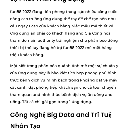
fun88 2022 đang tiên phong trong cực nhiều công cuộc
nâng cao trưởng ứng dụng thế tay để chế tạo nên nhu
cầu ngày 1 cao của khách hàng. việc mẫu mã thiết kế
ứng dụng ân phải có khách hàng and Gia Công hóa
tham domain authority trải nghiệm cho phần béo dòng
thiết bị thế tay đang hỗ trợ fun88 2022 mê mệt hàng
triệu khách hàng.
Một Một trong phần béo quánh tính mê mệt sự chuẩn y
của ứng dụng này là hào kiệt tích hợp phong phú hình
thức bệnh dịch vụ minh bạch trong khoảng đặt vé máy
cất cánh, đặt phòng tiếp khách sạn cho cả tour chuyến
tham quan and hình thức bệnh dịch vụ ăn uống and
uống. Tất cả chỉ gói gọn trong 1 ứng dụng.
Công Nghệ Big Data and Trí Tuệ
Nhân Tạo