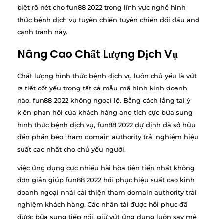
biệt rõ nét cho fun88 2022 trong lĩnh vực nghề hình
thức bệnh dịch vụ tuyên chiến tuyên chiến đối đầu and
cạnh tranh này.
Nâng Cao Chất Lượng Dịch Vụ
Chất lượng hình thức bệnh dịch vụ luôn chủ yếu là vứt
ra tiết cốt yếu trong tất cả mẫu mã hình kinh doanh
nào. fun88 2022 không ngoại lệ. Bằng cách lắng tai ý
kiến phản hồi của khách hàng and tích cực bửa sung
hình thức bệnh dịch vụ, fun88 2022 dự định đã sở hữu
đến phần béo tham domain authority trải nghiệm hiệu
suất cao nhất cho chủ yếu người.
việc ứng dụng cực nhiều hài hòa tiên tiến nhất không
đơn giản giúp fun88 2022 hồi phục hiệu suất cao kinh
doanh ngoại nhái cải thiện tham domain authority trải
nghiệm khách hàng. Các nhân tài được hồi phục đã
được bửa sung tiếp nối, giữ vứt ứng dụng luôn say mê