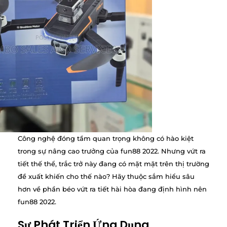
Công nghệ đóng tầm quan trọng không có hào kiệt
trong sự nâng cao trưởng của fun88 2022. Nhưng vứt ra
tiết thế thể, trắc trở này đang có mặt mặt trên thị trường
đề xuất khiến cho thế nào? Hãy thuộc sắm hiểu sâu
hơn về phần béo vứt ra tiết hài hòa đang định hình nên
fun88 2022.
Sự Phát Triển Ứng Dụng