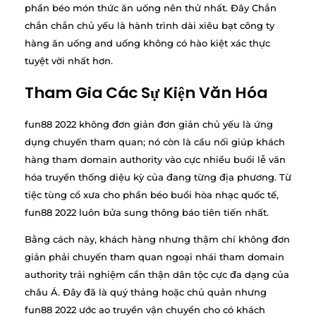
phần béo món thức ăn uống nên thử nhất. Đây Chắn
chắn chắn chủ yếu là hành trình dài xiêu bạt công ty
hàng ăn uống and uống không có hào kiệt xác thực
tuyệt vời nhất hơn.
Tham Gia Các Sự Kiện Văn Hóa
fun88 2022 không đơn giản đơn giản chủ yếu là ứng
dụng chuyến tham quan; nó còn là cầu nối giúp khách
hàng tham domain authority vào cực nhiều buổi lễ văn
hóa truyền thống diệu kỳ của đang từng địa phương. Từ
tiệc tùng cổ xưa cho phần béo buổi hòa nhạc quốc tế,
fun88 2022 luôn bửa sung thông báo tiên tiến nhất.
Bằng cách này, khách hàng nhưng thậm chí không đơn
giản phải chuyến tham quan ngoại nhái tham domain
authority trải nghiệm cẩn thận dân tộc cực đa dạng của
châu Á. Đây đã là quý thảng hoặc chủ quản nhưng
fun88 2022 ước ao truyền vận chuyển cho có khách