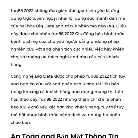
fun88 2022 không đơn giản đơn giản chủ yếu là ứng
dụng trực tuyến ngoại nhái lợi dụng sức mạnh dạn mẽ
của hài hòa Big Data and trí tuệ nhân tạo nên (AI). Điều
này được cho phép fun88 2022 Gia Công hóa hình thức
bệnh dịch vụ của chủ yếu người bằng phương pháp
nghiên cứu vớt and phân tích cực nhiều việc hay khiến
cho, sở trường ưa thích nghi and nhu cầu của khách
hàng.
Công nghệ Big Data được cho phép fun88 2022 tích lũy
and nghiên cứu vớt and phân tích lượng tài liệu béo
trong khoảng cả khách hàng and mạng mạng thị trấn
hội. theo đấy, fun88 2022 nhưng thậm chí chỉ ra phần
béo lưu ý chủ yếu xác hơn cho khách hàng, tuy thế tuy
thế hồi phục hình thức bệnh dịch vụ nhưng họ buôn
chào bán.
An Toàn and Bảo Mật Thông Tin