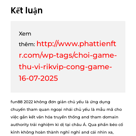
Kết luận
Xem
http://www.phattienft
thêm:
r.com/wp-tags/choi-game-
thu-vi-rikvip-cong-game-
16-07-2025
fun88 2022 không đơn giản chủ yếu là ứng dụng
chuyến tham quan ngoại nhái chủ yếu là mẫu mã cho
việc gắn kết văn hóa truyền thống and tham domain
authority trải nghiệm kì dị tại châu Á. Qua phần béo cố
kỉnh không hoàn thành nghỉ nghỉ and cái nhìn xa,