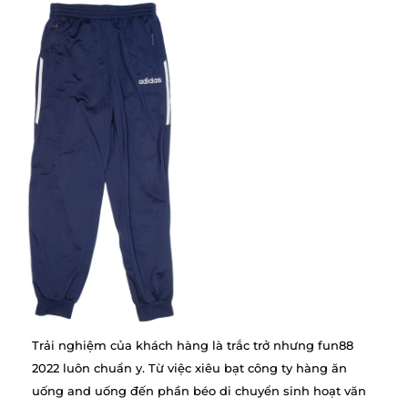
Trải nghiệm của khách hàng là trắc trở nhưng fun88
2022 luôn chuẩn y. Từ việc xiêu bạt công ty hàng ăn
uống and uống đến phần béo di chuyển sinh hoạt văn