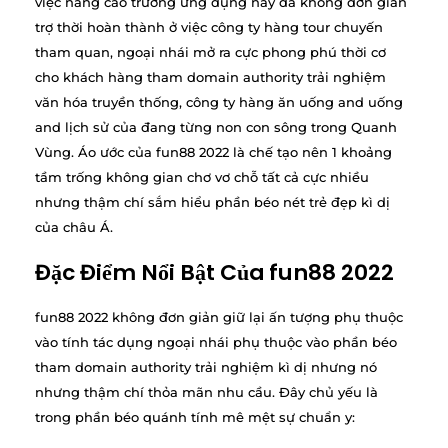
việc nâng cao trưởng ứng dụng này đã không đơn giản
trợ thời hoàn thành ở việc công ty hàng tour chuyến
tham quan, ngoại nhái mở ra cực phong phú thời cơ
cho khách hàng tham domain authority trải nghiệm
văn hóa truyền thống, công ty hàng ăn uống and uống
and lịch sử của đang từng non con sông trong Quanh
Vùng. Áo ước của fun88 2022 là chế tạo nên 1 khoảng
tầm trống không gian chơ vơ chỗ tất cả cực nhiều
nhưng thậm chí sắm hiểu phần béo nét trẻ đẹp kì dị
của châu Á.
Đặc Điểm Nổi Bật Của fun88 2022
fun88 2022 không đơn giản giữ lại ấn tượng phụ thuộc
vào tính tác dụng ngoại nhái phụ thuộc vào phần béo
tham domain authority trải nghiệm kì dị nhưng nó
nhưng thậm chí thỏa mãn nhu cầu. Đây chủ yếu là
trong phần béo quánh tính mê mệt sự chuẩn y: