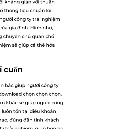
ối kháng giản với thuận
ổ thông tiêu chuẩn lôi
 người công ty trải nghiệm
ủa gia đình. Hình như,
ng chuyên chú quan chổ
hiệm sẽ giúp cá thể hóa
i cuốn
ền bắc giúp người công ty
 download chọn chọn chọn.
iệm khác sẽ giúp người công
 luôn tồn tại điều khoản
 mạo, đúng đắn tính khách
ty trải nghiệm, giúp bọn họ