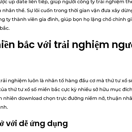
ợc up date liên tiếp, giúp người công ty trải nghiệm t
n nhân thể. Sự lôi cuốn trong thời gian vận đưa xây dừ
ng ty thành viên gia đình, giúp bọn họ lặng chổ chính 
 bắc.
miền bắc với trải nghiệm ngườ
 trải nghiệm luôn là nhân tố hàng đầu cơ mà thứ tư xổ
 của thứ tư xổ số miền bắc cực kỳ nhiều sở hữu mục đí
ên nhiên download chọn trực đường niềm nở, thuận nhâ
ình.
ở với dễ ứng dụng