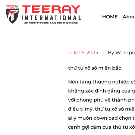
HOME
Abou
July 25, 2024
By
Wordpr
thứ tư xổ số miền bắc
Nền tảng thương nghiệp côn
khẳng xác định gắng của gi
với phong phú về thành phẩ
điều tỉ mỷ, thứ tư xổ số m
ai ý muốn download chọn t
cạnh gợi cảm của thứ tư xổ