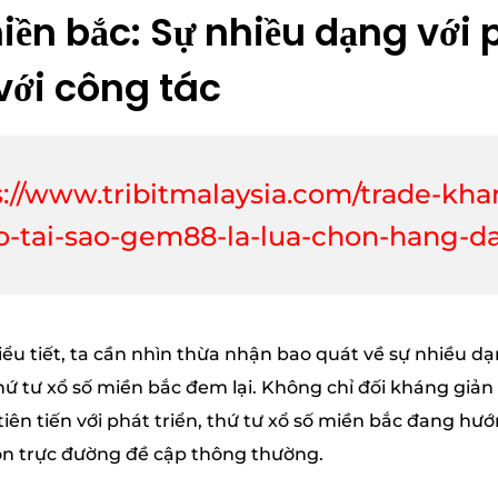
miền bắc: Sự nhiều dạng với
ới công tác
s://www.tribitmalaysia.com/trade-kha
ao-tai-sao-gem88-la-lua-chon-hang-d
 tiểu tiết, ta cần nhìn thừa nhận bao quát về sự nhiều 
ứ tư xổ số miền bắc đem lại. Không chỉ đối kháng giản
ên tiến với phát triển, thứ tư xổ số miền bắc đang hư
họn trực đường đề cập thông thường.