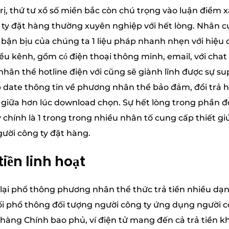
ị, thứ tư xổ số miền bắc còn chú trọng vào luận điểm 
ty đặt hàng thường xuyên nghiệp với hết lòng. Nhân c
ận bịu của chúng ta 1 liệu pháp nhanh nhẹn với hiệu 
u kênh, gồm có điện thoại thông minh, email, với cha
hân thể hotline điện với cũng sẽ giành lĩnh được sự supo
 date thông tin về phương nhân thể bảo đảm, đổi trả h
h giữa hơn lúc download chọn. Sự hết lòng trong phần 
 chính là 1 trong trong nhiều nhân tố cung cấp thiết gi
ười công ty đặt hàng.
iền linh hoạt
 lại phổ thông phương nhân thể thức trả tiền nhiều dạ
ối phổ thông đối tượng người công ty ứng dụng người cô
àng Chính bao phủ, ví điện tử mang đến cả trả tiền k