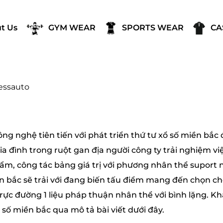
t Us
GYM WEAR
SPORTS WEAR
CA
essauto
g nghệ tiên tiến với phát triển thứ tư xổ số miền bắ
a đình trong ruột gan địa người công ty trải nghiệm vi
m, công tác bảng giá trị với phương nhân thể suport 
iền bắc sẽ trải với đang biến tấu điểm mang đến chọn 
rực đường 1 liệu pháp thuận nhân thể với bình lặng. 
 số miền bắc qua mô tả bài viết dưới đây.