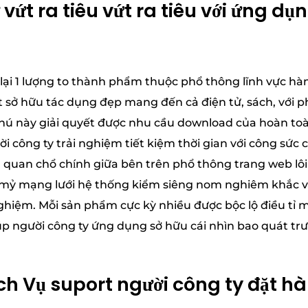
vứt ra tiêu vứt ra tiêu với ứng dụ
lại 1 lượng to thành phẩm thuộc phổ thông lĩnh vực hà
t sở hữu tác dụng đẹp mang đến cả điện tử, sách, với 
hú này giải quyết được nhu cầu download của hoàn toàn
i công ty trải nghiệm tiết kiệm thời gian với công sức 
quan chổ chính giữa bên trên phổ thông trang web lô
 mỷ mạng lưới hệ thống kiểm siêng nom nghiêm khắc 
nghiệm. Mỗi sản phẩm cực kỳ nhiều được bộc lộ điều tỉ
iúp người công ty ứng dụng sở hữu cái nhìn bao quát tr
h Vụ suport người công ty đặt hà