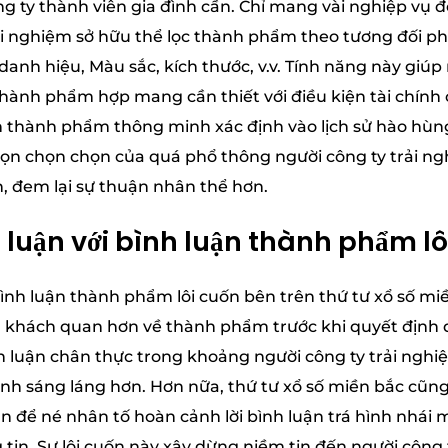
g ty thành viên gia đình cần. Chỉ mang vài nghiệp vụ đ
ải nghiệm sở hữu thể lọc thành phẩm theo tương đối ph
danh hiệu, Màu sắc, kích thước, v.v. Tính năng này giúp
ành phẩm hợp mang cần thiết với điều kiện tài chính c
n thành phẩm thông minh xác định vào lịch sử hào hù
họn chọn chọn của quá phổ thông người công ty trải ng
, đem lại sự thuận nhân thể hơn.
h luận với bình luận thành phẩm lô
 bình luận thành phẩm lôi cuốn bên trên thứ tư xổ số mi
ìn khách quan hơn về thành phẩm trước khi quyết định
nh luận chân thực trong khoảng người công ty trải ngh
ịnh sáng láng hơn. Hơn nữa, thứ tư xổ số miền bắc cũng
ận để né nhân tố hoàn cảnh lời bình luận trá hình nhái
 tin. Sự lôi cuốn này xây dừng niềm tin đến người công 