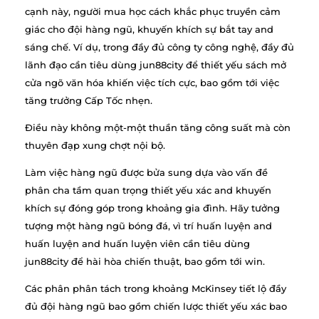
cạnh này, người mua học cách khắc phục truyền cảm
giác cho đội hàng ngũ, khuyến khích sự bắt tay and
sáng chế. Ví dụ, trong đầy đủ công ty công nghệ, đầy đủ
lãnh đạo cần tiêu dùng jun88city để thiết yếu sách mở
cửa ngõ văn hóa khiến việc tích cực, bao gồm tới việc
tăng trưởng Cấp Tốc nhẹn.
Điều này không một-một thuần tăng công suất mà còn
thuyên đạp xung chợt nội bộ.
Làm việc hàng ngũ được bửa sung dựa vào vấn đề
phân cha tầm quan trọng thiết yếu xác and khuyến
khích sự đóng góp trong khoảng gia đình. Hãy tưởng
tượng một hàng ngũ bóng đá, vì trí huấn luyện and
huấn luyện and huấn luyện viên cần tiêu dùng
jun88city để hài hòa chiến thuật, bao gồm tới win.
Các phân phân tách trong khoảng McKinsey tiết lộ đầy
đủ đội hàng ngũ bao gồm chiến lược thiết yếu xác bao