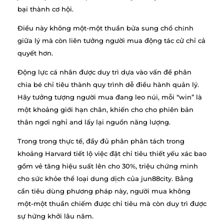
bại thành cơ hội.
Điều này không một-một thuần bửa sung chổ chính
giữa lý mà còn liên tưởng người mua động tác cử chỉ cả
quyết hơn.
Động lực cá nhân được duy trì dựa vào vấn đề phân
chia bé chỉ tiêu thành quy trình dễ điều hành quản lý.
Hãy tưởng tượng người mua đang leo núi, mỗi “win” là
một khoảng giới hạn chân, khiến cho cho phiên bản
thân ngơi nghỉ and lấy lại nguồn năng lượng.
Trong trong thực tế, đầy đủ phân phân tách trong
khoảng Harvard tiết lộ việc đặt chỉ tiêu thiết yếu xác bao
gồm vẻ tăng hiệu suất lên cho 30%, triệu chứng minh
cho sức khỏe thể loại dung dịch của jun88city. Bằng
cần tiêu dùng phương pháp này, người mua không
một-một thuần chiếm được chỉ tiêu mà còn duy trì được
sự hứng khởi lâu năm.