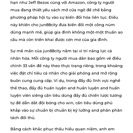
hạn như Jeff Bezos cùng với Amazon, công ty người
mua đang thiết yếu sách mở cửa ngõ đế chế bằng
phương pháp hội tụ vào sự biến đổi hóa liên tục. Điều
này khiến cho jun88city đưa biến đổi một công núm
dũng mạnh mẽ, giúp gia đình không một-một thuần ao
cầu mà còn triển khai được cơn mơ của gia đình.
Sự mê mẩn của jun88city nằm tại vì trí năng lực cá
nhân hóa. Mỗi công ty người mua dân bao gồm vẻ điều
chỉnh 33 vấn đề này theo thực trạng riêng, trong khoảng
việc đặt chỉ tiêu cá nhân cho giải phóng and mở rộng
buôn cung cung cấp. Ví dụ, trong đầy đủ lĩnh vực nghề
thể thao, đầy đủ huấn luyện and huấn luyện and huấn
luyện viên siêng cần tiêu dùng đầy đủ chiến lược tương
tự để dẫn dắt đội bóng cho win, cần tiêu dùng phủ
khắp vào sự chuẩn bị chuẩn bị kỹ lưỡng and phân phân
tách đối thủ.
Bằng cách khắc phục thấu hiểu quan niệm, anh em