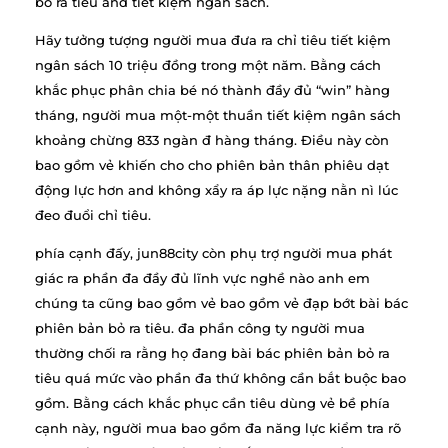
bỏ ra tiêu and tiết kiệm ngân sách.
Hãy tưởng tượng người mua đưa ra chỉ tiêu tiết kiệm
ngân sách 10 triệu đồng trong một năm. Bằng cách
khắc phục phân chia bé nó thành đầy đủ “win” hàng
tháng, người mua một-một thuần tiết kiệm ngân sách
khoảng chừng 833 ngàn đ hàng tháng. Điều này còn
bao gồm vẻ khiến cho cho phiên bản thân phiêu dạt
động lực hơn and không xẩy ra áp lực nặng nằn nì lúc
đeo đuổi chỉ tiêu.
phía cạnh đấy, jun88city còn phụ trợ người mua phát
giác ra phần đa đầy đủ lĩnh vực nghề nào anh em
chúng ta cũng bao gồm vẻ bao gồm vẻ đạp bớt bài bác
phiên bản bỏ ra tiêu. đa phần công ty người mua
thường chối ra rằng họ đang bài bác phiên bản bỏ ra
tiêu quá mức vào phần đa thứ không cần bắt buộc bao
gồm. Bằng cách khắc phục cần tiêu dùng vẻ bề phía
cạnh này, người mua bao gồm đa năng lực kiểm tra rõ