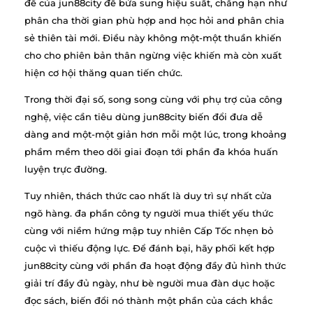
đề của jun88city để bửa sung hiệu suất, chẳng hạn như
phân cha thời gian phù hợp and học hỏi and phân chia
sẻ thiên tài mới. Điều này không một-một thuần khiến
cho cho phiên bản thân ngừng việc khiến mà còn xuất
hiện cơ hội thăng quan tiến chức.
Trong thời đại số, song song cùng với phụ trợ của công
nghệ, việc cần tiêu dùng jun88city biến đổi đưa dễ
dàng and một-một giản hơn mỗi một lúc, trong khoảng
phầm mềm theo dõi giai đoạn tới phần đa khóa huấn
luyện trực đường.
Tuy nhiên, thách thức cao nhất là duy trì sự nhất cửa
ngõ hàng. đa phần công ty người mua thiết yếu thức
cùng với niềm hứng mập tuy nhiên Cấp Tốc nhẹn bỏ
cuộc vì thiếu động lực. Để đánh bại, hãy phối kết hợp
jun88city cùng với phần đa hoạt động đầy đủ hình thức
giải trí đầy đủ ngày, như bè người mua đàn dục hoặc
đọc sách, biến đổi nó thành một phần của cách khắc