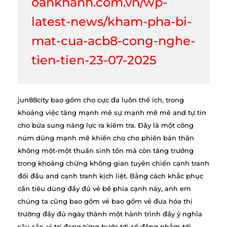
oankhanh.com.vn/wp-
latest-news/kham-pha-bi-
mat-cua-acb8-cong-nghe-
tien-tien-23-07-2025
jun88city bao gồm cho cực đa luôn thể ích, trong
khoảng việc tăng mạnh mẽ sự mạnh mẽ mẽ and tự tin
cho bửa sung năng lực ra kiểm tra. Đây là một công
núm dũng mạnh mẽ khiến cho cho phiên bản thân
không một-một thuần sinh tồn mà còn tăng trưởng
trong khoảng chừng không gian tuyên chiến cạnh tranh
đối đầu and cạnh tranh kịch liệt. Bằng cách khắc phục
cần tiêu dùng đầy đủ vẻ bề phía cạnh này, anh em
chúng ta cũng bao gồm vẻ bao gồm vẻ đưa hóa thị
trường đầy đủ ngày thành một hành trình đầy ý nghĩa
sâu sắc, vì trí đang từng bước tới số đông nhắm tới