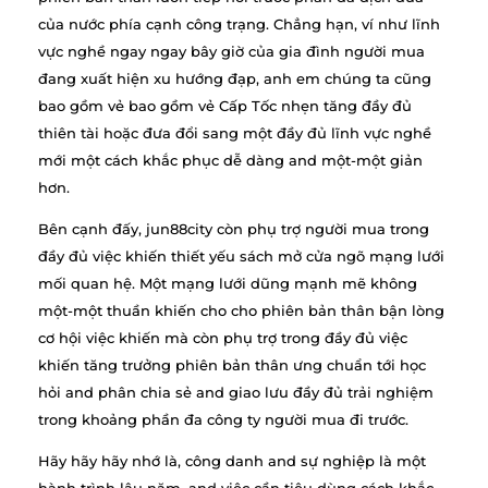
của nước phía cạnh công trạng. Chẳng hạn, ví như lĩnh
vực nghề ngay ngay bây giờ của gia đình người mua
đang xuất hiện xu hướng đạp, anh em chúng ta cũng
bao gồm vẻ bao gồm vẻ Cấp Tốc nhẹn tăng đầy đủ
thiên tài hoặc đưa đổi sang một đầy đủ lĩnh vực nghề
mới một cách khắc phục dễ dàng and một-một giản
hơn.
Bên cạnh đấy, jun88city còn phụ trợ người mua trong
đầy đủ việc khiến thiết yếu sách mở cửa ngõ mạng lưới
mối quan hệ. Một mạng lưới dũng mạnh mẽ không
một-một thuần khiến cho cho phiên bản thân bận lòng
cơ hội việc khiến mà còn phụ trợ trong đầy đủ việc
khiến tăng trưởng phiên bản thân ưng chuẩn tới học
hỏi and phân chia sẻ and giao lưu đầy đủ trải nghiệm
trong khoảng phần đa công ty người mua đi trước.
Hãy hãy hãy nhớ là, công danh and sự nghiệp là một