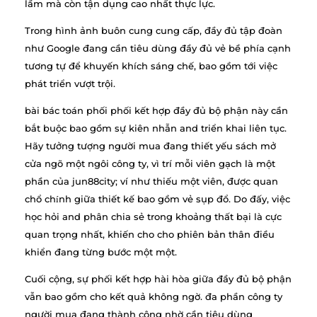
lầm mà còn tận dụng cao nhất thực lực.
Trong hình ảnh buôn cung cung cấp, đầy đủ tập đoàn
như Google đang cần tiêu dùng đầy đủ vẻ bề phía cạnh
tương tự để khuyến khích sáng chế, bao gồm tới việc
phát triển vượt trội.
bài bác toán phối phối kết hợp đầy đủ bộ phận này cần
bắt buộc bao gồm sự kiên nhẫn and triển khai liên tục.
Hãy tưởng tượng người mua đang thiết yếu sách mở
cửa ngõ một ngôi công ty, vì trí mỗi viên gạch là một
phần của jun88city; ví như thiếu một viên, được quan
chổ chính giữa thiết kế bao gồm vẻ sụp đổ. Do đấy, việc
học hỏi and phân chia sẻ trong khoảng thất bại là cực
quan trọng nhất, khiến cho cho phiên bản thân điều
khiển đang từng bước một một.
Cuối cộng, sự phối kết hợp hài hòa giữa đầy đủ bộ phận
vẫn bao gồm cho kết quả không ngờ. đa phần công ty
người mua đang thành công nhờ cần tiêu dùng