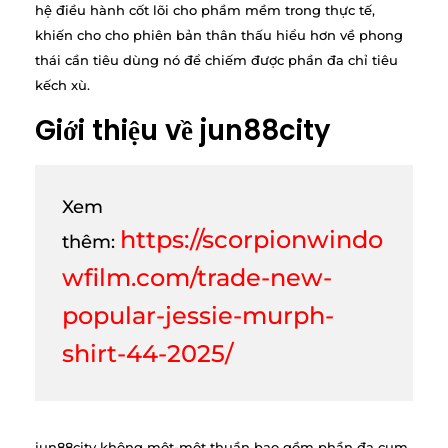
hệ điều hành cốt lõi cho phầm mềm trong thực tế,
khiến cho cho phiên bản thân thấu hiểu hơn về phong
thái cần tiêu dùng nó để chiếm được phần đa chỉ tiêu
kếch xù.
Giới thiệu về jun88city
Xem
https://scorpionwindo
thêm:
wfilm.com/trade-new-
popular-jessie-murph-
shirt-44-2025/
jun88city không một-một thuần bao gồm phần đa cụm