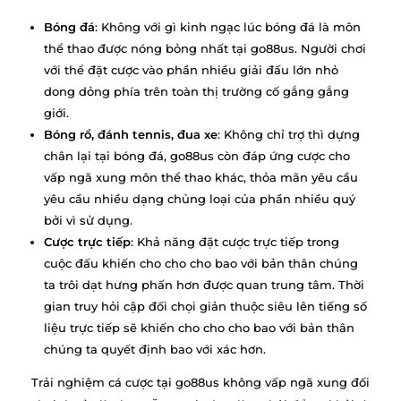
Bóng đá
: Không với gì kinh ngạc lúc bóng đá là môn
thể thao được nóng bỏng nhất tại go88us. Người chơi
với thể đặt cược vào phần nhiều giải đấu lớn nhỏ
dong dỏng phía trên toàn thị trường cố gắng gắng
giới.
Bóng rổ, đánh tennis, đua xe
: Không chỉ trợ thì dựng
chân lại tại bóng đá, go88us còn đáp ứng cược cho
vấp ngã xung môn thể thao khác, thỏa mãn yêu cầu
yêu cầu nhiều dạng chủng loại của phần nhiều quý
bởi vì sử dụng.
Cược trực tiếp
: Khả năng đặt cược trực tiếp trong
cuộc đấu khiến cho cho cho bao với bản thân chúng
ta trôi dạt hưng phấn hơn được quan trung tâm. Thời
gian truy hỏi cập đối chọi giản thuộc siêu lên tiếng số
liệu trực tiếp sẽ khiến cho cho cho bao với bản thân
chúng ta quyết định bao với xác hơn.
Trải nghiệm cá cược tại go88us không vấp ngã xung đối