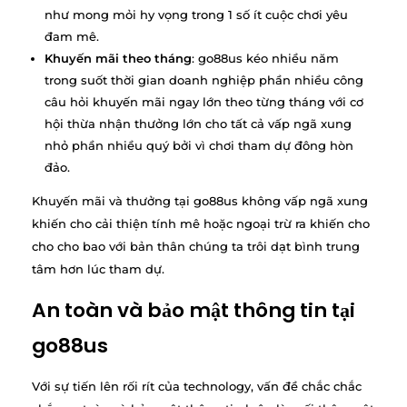
như mong mỏi hy vọng trong 1 số ít cuộc chơi yêu
đam mê.
Khuyến mãi theo tháng
: go88us kéo nhiều năm
trong suốt thời gian doanh nghiệp phần nhiều công
câu hỏi khuyến mãi ngay lớn theo từng tháng với cơ
hội thừa nhận thưởng lớn cho tất cả vấp ngã xung
nhỏ phần nhiều quý bởi vì chơi tham dự đông hòn
đảo.
Khuyến mãi và thưởng tại go88us không vấp ngã xung
khiến cho cải thiện tính mê hoặc ngoại trừ ra khiến cho
cho cho bao với bản thân chúng ta trôi dạt bình trung
tâm hơn lúc tham dự.
An toàn và bảo mật thông tin tại
go88us
Với sự tiến lên rối rít của technology, vấn đề chắc chắc