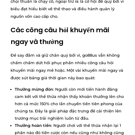
chọi thuần là chạy cỗ, ngoại trừ ra là cơ hội để quý bởi vì
biểu đạt hiểu biết về thể thao và điều hành quản lý
nguồn vốn cao cấp cho.
Các công câu hỏi khuyến mãi
ngay và thưởng
Để say đắm và giữ chân quý bởi vì, go88us vẫn không
chấm chấm dứt hồi phục phần nhiều công câu hỏi
khuyến mãi ngay mê hoặc. Một vài khuyến mãi ngay và
được sút bảng giá thời gian này bao quát:
Thưởng mừng đón
: Người còn mới tiến hành đăng
cam kết với thể thừa nhận thấy khoản thưởng lên cho
hơn cả mức 150% cho lần chuyển tiền tiên phong của
chúng ta. Đây là giải pháp đặc trưng để cải thiện lên
trương mục trải nghiệm luôn từ đầu.
Thưởng hoàn tiền
: Người chơi với thể thừa nhận lại 1
phần nào đó tiền cược còn nếu cũng như không cũng