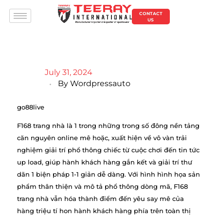
CONTACT
US
July 31, 2024
By
Wordpressauto
go88live
F168 trang nhà là 1 trong những trong số đông nền tảng
căn nguyên online mê hoặc, xuất hiện về vô vàn trải
nghiệm giải trí phổ thông chiếc từ cuộc chơi đến tin tức
up load, giúp hành khách hàng gắn kết và giải trí thư
dãn 1 biện pháp 1-1 giản dễ dàng. Với hình hình họa sản
phẩm thân thiện và mô tả phổ thông dòng mã, F168
trang nhà vẫn hóa thành điểm đến yêu say mê của
hàng triệu tí hon hành khách hàng phía trên toàn thị