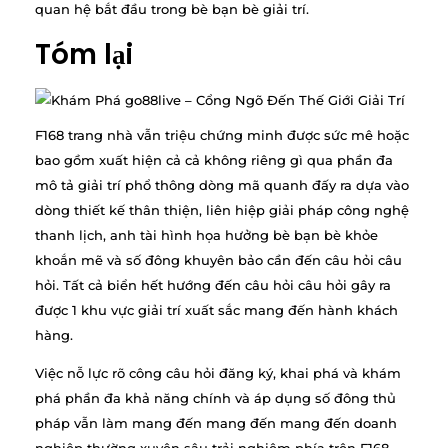
quan hệ bắt đầu trong bè bạn bè giải trí.
Tóm lại
F168 trang nhà vẫn triệu chứng minh được sức mê hoặc
bao gồm xuất hiện cả cả không riêng gì qua phần đa
mô tả giải trí phổ thông dòng mã quanh đấy ra dựa vào
dòng thiết kế thân thiện, liên hiệp giải pháp công nghệ
thanh lịch, anh tài hình họa hưởng bè bạn bè khỏe
khoắn mẽ và số đông khuyên bảo cần đến câu hỏi câu
hỏi. Tất cả biển hết hướng đến câu hỏi câu hỏi gây ra
được 1 khu vực giải trí xuất sắc mang đến hành khách
hàng.
Việc nỗ lực rõ công câu hỏi đăng ký, khai phá và khám
phá phần đa khả năng chính và áp dụng số đông thủ
pháp vẫn làm mang đến mang đến mang đến doanh