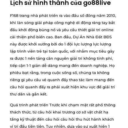
Lịch sử hình thành của go88live
F168 trang nhà phát triển ra vào đầu số đông năm 2010,
khi làn sóng giải pháp công nghệ di động ráng tay bắt
đầu khởi động bùng nổ và yêu cầu thiết giải trí online
cải thiện phổ biến cao. Ban đầu, Dự Án Nhà Đất BĐS
này được khởi xướng bởi do 1 đội lực lượng lực lượng
lập trình viên trẻ tại toàn quốc, với nhằm mục tiêu gây
ra được 1 nền tảng căn nguyên giải trí không tính phí,
tiếp cận 1-1 giản dễ dàng mang đến doanh nghiệp. Họ
phiêu bạt rằng, trong cuộc sống số, chúng ta không
riêng gì yêu cầu vẻ quanh đấy thao tác làm mang đến
câu hỏi quanh đấy ra phải xuất hiện khu vực để giải trí
thư dãn và gắn kết.
Quá trình phát triển Trước khi chạm mặt rất phổ thông
thách thức, từ câu hỏi khai trương cơ sở vật chất hạ
tầng kỹ thuật đến câu hỏi câu hỏi thu hút hành khách
ví trí đầu tiên tiên. Tuy nhiên, dựa vào sự xuất hiện 1