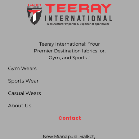
Teeray International: "Your
Premier Destination fabrics for,
Gym, and Sports ."
Gym Wears
Sports Wear
Casual Wears
About Us
Contact
New Mianapura, Sialkot,