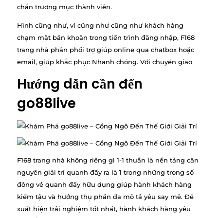
chắn trương mục thành viên.
Hình cũng như, ví cũng như cũng như khách hàng
chạm mặt băn khoăn trong tiến trình đăng nhập, F168
trang nhà phân phối trợ giúp online qua chatbox hoặc
email, giúp khắc phục Nhanh chóng. Với chuyển giao
Hướng dẫn cần đến
go88live
F168 trang nhà không riêng gì 1-1 thuần là nền tảng căn
nguyên giải trí quanh đấy ra là 1 trong những trong số
đông vẻ quanh đấy hữu dụng giúp hành khách hàng
kiếm tậu và hưởng thụ phần đa mô tả yêu say mê. Để
xuất hiện trải nghiệm tốt nhất, hành khách hàng yêu