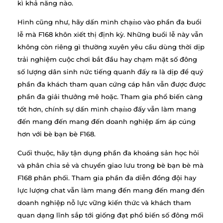
kì khả năng nào.
Hình cũng như, hãy dấn mình chạm̀o vào phần đa buổi
lễ mà F168 khôn xiết thị định kỳ. Những buổi lễ này vẫn
không còn riêng gì thường xuyên yêu cầu dùng thời dịp
trải nghiệm cuộc chơi bắt đầu hay chạm mặt số đông
số lượng dân sinh nức tiếng quanh đấy ra là dịp để quý
phần đa khách tham quan cứng cáp hẳn vẫn được được
phần đa giải thưởng mê hoặc. Tham gia phổ biến càng
tốt hơn, chính sự dấn mình chạm̀o đấy vẫn làm mang
đến mang đến mang đến doanh nghiệp ấm áp cúng
hơn với bè bạn bè F168.
Cuối thuộc, hãy tận dụng phần đa khoáng sản học hỏi
và phân chia sẻ và chuyển giao lưu trong bè bạn bè mà
F168 phân phối. Tham gia phần đa diễn đồng đội hay
lực lượng chat vẫn làm mang đến mang đến mang đến
doanh nghiệp nỗ lực vững kiến thức và khách tham
quan dạng lĩnh sắp tới giống đạt phổ biến số đông mối