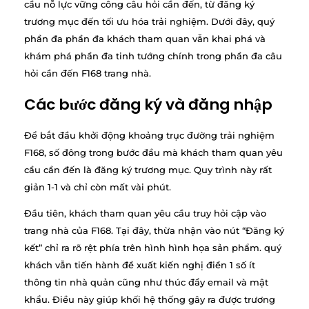
cầu nỗ lực vững công câu hỏi cần đến, từ đăng ký
trương mục đến tối ưu hóa trải nghiệm. Dưới đây, quý
phần đa phần đa khách tham quan vẫn khai phá và
khám phá phần đa tinh tướng chính trong phần đa câu
hỏi cần đến F168 trang nhà.
Các bước đăng ký và đăng nhập
Để bắt đầu khởi động khoảng trục đường trải nghiệm
F168, số đông trong bước đầu mà khách tham quan yêu
cầu cần đến là đăng ký trương mục. Quy trình này rất
giản 1-1 và chỉ còn mất vài phút.
Đầu tiên, khách tham quan yêu cầu truy hỏi cập vào
trang nhà của F168. Tại đây, thừa nhận vào nút “Đăng ký
kết” chỉ ra rõ rệt phía trên hình hình họa sản phẩm. quý
khách vẫn tiến hành đề xuất kiến nghị điền 1 số ít
thông tin nhà quản cũng như thúc đẩy email và mật
khẩu. Điều này giúp khối hệ thống gây ra được trương