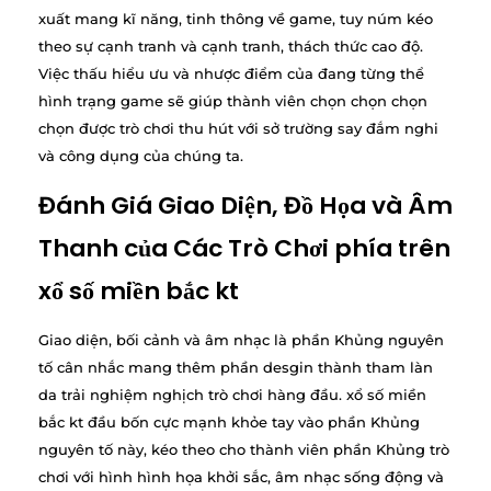
xuất mang kĩ năng, tinh thông về game, tuy núm kéo
theo sự cạnh tranh và cạnh tranh, thách thức cao độ.
Việc thấu hiểu ưu và nhược điểm của đang từng thể
hình trạng game sẽ giúp thành viên chọn chọn chọn
chọn được trò chơi thu hút với sở trường say đắm nghi
và công dụng của chúng ta.
Đánh Giá Giao Diện, Đồ Họa và Âm
Thanh của Các Trò Chơi phía trên
xổ số miền bắc kt
Giao diện, bối cảnh và âm nhạc là phần Khủng nguyên
tố cân nhắc mang thêm phần desgin thành tham làn
da trải nghiệm nghịch trò chơi hàng đầu. xổ số miền
bắc kt đầu bốn cực mạnh khỏe tay vào phần Khủng
nguyên tố này, kéo theo cho thành viên phần Khủng trò
chơi với hình hình họa khởi sắc, âm nhạc sống động và