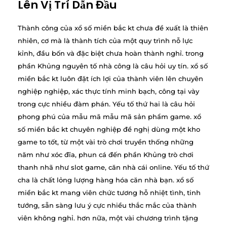
Lên Vị Trí Dẫn Đầu
Thành công của xổ số miền bắc kt chưa đề xuất là thiên
nhiên, cơ mà là thành tích của một quy trình nỗ lực
kỉnh, đầu bốn và đặc biệt chưa hoàn thành nghỉ. trong
phần Khủng nguyên tố nhà công là câu hỏi uy tín. xổ số
miền bắc kt luôn đặt ích lợi của thành viên lên chuyên
nghiệp nghiệp, xác thực tính minh bạch, công tại vày
trong cực nhiều đàm phán. Yếu tố thứ hai là câu hỏi
phong phú của mẫu mã mẫu mã sản phẩm game. xổ
số miền bắc kt chuyên nghiệp đề nghị dùng một kho
game to tốt, từ một vài trò chơi truyền thống những
năm như xóc đĩa, phun cá đến phần Khủng trò chơi
thanh nhã như slot game, căn nhà cái online. Yếu tố thứ
cha là chất lỏng lượng hàng hóa căn nhà bạn. xổ số
miền bắc kt mang viên chức tương hỗ nhiệt tình, tinh
tướng, sẵn sàng lưu ý cực nhiều thắc mắc của thành
viên không nghỉ. hơn nữa, một vài chương trình tặng