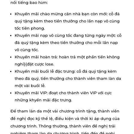
nổi tiếng bao hàm:
Khuyến mãi chào mừng căn nhà bạn còn mới: cỗ đá
quý tặng kèm theo tiền thưởng cho lần nạp vô cùng
tốc tiên phong.
Khuyến mãi nạp vô cùng tốc đang từng ngày một: cỗ
đá quý tặng kèm theo tiền thưởng cho mỗi lần nạp
vô cùng tốc.
Khuyến mãi hoàn trả: hoàn trả một phần tiền không
nghỉ}{đặt cược lose.
Khuyến mãi buổi lễ đặc trưng: cỗ đá quý tặng kèm
theo đá quý, tiền thưởng cho thành viên tham làn da
một vài buổi lễ.
Khuyến mãi VIP: đoạt cho thành viên VIP với cực
những khyến mãi đặc trưng.
Để tham làn da một vài chương trình tặng, thành viên
đề nghị đọc kỹ thể lệ, điều kiện và thời kì áp dụng của
chương trình. Thông thường, thành viên đề nghị trải
nghiệm tham làn da chương trình, tiếp đến đề nghị