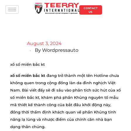
CONTACT
US
August 3, 2024
By
Wordpressauto
xổ số miền bắc kt
xổ số miền bắc kt
đang trở thành một tên Hotline chưa
không quen trong cộng đồng làn da đình nghịch Việt
Nam. Bài viết đấy sẽ đi sâu vào phân tích sức hút của xổ
số miền bắc kt, khám phá phần Khủng nguyên tố mẫu
mã thiết kế thành công của bắt đầu khởi động này,
đồng thời thẩm định khách quan về phần Khủng tính
năng lạ lùng và nhược điểm của chính căn nhà bạn
dạng thân chúng.