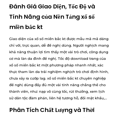
Đánh Giá Giao Diện, Tốc Độ và
Tính Năng của Nền Tảng xổ số
miền bắc kt
Giao diện của xổ số miền bắc kt được mẫu mã mã dáng
chỉ với, trực quan, dễ đề nghị dùng. Người nghịch mang
khả năng thuận lợi tìm thấy một vài trò chơi, công dụng
cơ mà làn da đình đề nghị. Tốc độ download trang của
xổ số miền bắc kt một phương pháp nhanh nhất, xác
thực tham làn da trải nghiệm nghịch trò chơi định hình,
chưa xảy ra cướp lag. xổ số miền bắc kt chuyên nghiệp
đề nghị dùng đầy đủ một vài tính năng chẳng thể cho
thành viên, như: nạp vô cùng tốc, rút thưởng, xem lịch
sử dân tộc đàm phán, liên hệ tương hỗ, đổi mật khẩu,…
Phân Tích Chất Lượng và Thời