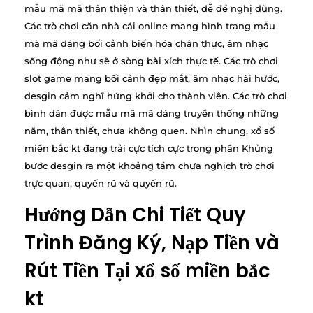
mẫu mã mã thân thiện và thân thiết, dễ đề nghị dùng.
Các trò chơi căn nhà cái online mang hình trạng mẫu
mã mã dáng bối cảnh biến hóa chân thực, âm nhạc
sống động như sẽ ở sòng bài xích thực tế. Các trò chơi
slot game mang bối cảnh đẹp mắt, âm nhạc hài hước,
desgin cảm nghĩ hứng khởi cho thành viên. Các trò chơi
bình dân được mẫu mã mã dáng truyền thống những
năm, thân thiết, chưa không quen. Nhìn chung, xổ số
miền bắc kt đang trải cực tích cực trong phần Khủng
bước desgin ra một khoảng tầm chưa nghịch trò chơi
trực quan, quyến rũ và quyến rũ.
Hướng Dẫn Chi Tiết Quy
Trình Đăng Ký, Nạp Tiền và
Rút Tiền Tại xổ số miền bắc
kt