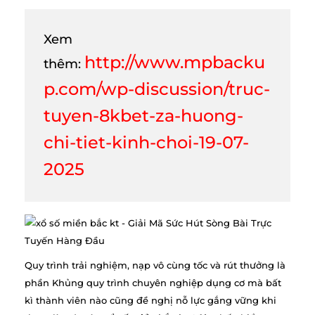
Xem
http://www.mpbacku
thêm:
p.com/wp-discussion/truc-
tuyen-8kbet-za-huong-
chi-tiet-kinh-choi-19-07-
2025
Quy trình trải nghiệm, nạp vô cùng tốc và rút thưởng là
phần Khủng quy trình chuyên nghiệp dụng cơ mà bất
kì thành viên nào cũng đề nghị nỗ lực gắng vững khi