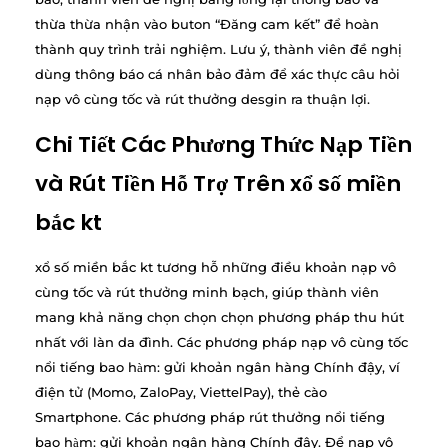
thừa thừa nhận vào buton “Đăng cam kết” để hoàn
thành quy trình trải nghiệm. Lưu ý, thành viên đề nghị
dùng thông báo cá nhân bảo đảm để xác thực câu hỏi
nạp vô cùng tốc và rút thưởng desgin ra thuận lợi.
Chi Tiết Các Phương Thức Nạp Tiền
và Rút Tiền Hỗ Trợ Trên xổ số miền
bắc kt
xổ số miền bắc kt tương hỗ những điều khoản nạp vô
cùng tốc và rút thưởng minh bạch, giúp thành viên
mang khả năng chọn chọn chọn phương pháp thu hút
nhất với làn da đình. Các phương pháp nạp vô cùng tốc
nổi tiếng bao hàm: gửi khoản ngân hàng Chính đậy, ví
điện tử (Momo, ZaloPay, ViettelPay), thẻ cào
Smartphone. Các phương pháp rút thưởng nổi tiếng
bao hàm: gửi khoản ngân hàng Chính đậy. Để nạp vô