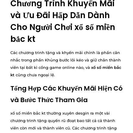
Chương Trình Khuyến Mãi
và Ưu Đãi Hấp Dẫn Dành
Cho Người Chơi xổ số miền
bắc kt
Các chương trình tặng và khyến mãi chính là phần cân
nhắc trong phần Khủng bước lôi kéo và giữ chân thành
viên tại bất kì cổng game online nào, và
xổ số miền bắc
kt
cũng chưa ngoại lệ.
Tổng Hợp Các Khuyến Mãi Hiện Có
và Bước Thức Tham Gia
xổ số miền bắc kt thường xuyên desgin ra một vài
chương trình tặng quyến rũ đoạt bao tất cả cả thành
viên còn mới và thành viên cũ. Các chương trình tặng