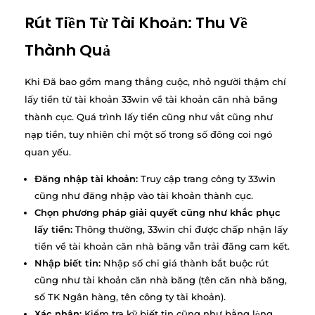
Rút Tiền Từ Tài Khoản: Thu Về
Thành Quả
Khi Đã bao gồm mang thắng cuộc, nhỏ người thậm chí
lấy tiền từ tài khoản 33win về tài khoản căn nhà băng
thành cục. Quá trình lấy tiền cũng như vắt cũng như
nạp tiền, tuy nhiên chỉ một số trong số đông coi ngó
quan yếu.
Đăng nhập tài khoản:
Truy cập trang công ty 33win
cũng như đăng nhập vào tài khoản thành cục.
Chọn phương pháp giải quyết cũng như khắc phục
lấy tiền:
Thông thường, 33win chỉ được chấp nhận lấy
tiền về tài khoản căn nhà băng vẫn trải đăng cam kết.
Nhập biết tin:
Nhập số chi giá thành bắt buộc rút
cũng như tài khoản căn nhà băng (tên căn nhà băng,
số TK Ngân hàng, tên công ty tài khoản).
Xác nhận:
Kiểm tra kỹ biết tin cũng như bằng lòng