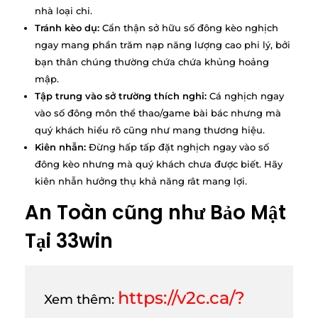
nhà loại chi.
Tránh kèo dụ:
Cẩn thận sở hữu số đông kèo nghịch
ngay mang phần trăm nạp năng lượng cao phi lý, bởi
bạn thân chúng thường chứa chứa khủng hoảng
mập.
Tập trung vào sở trường thích nghi:
Cá nghịch ngay
vào số đông môn thể thao/game bài bác nhưng mà
quý khách hiểu rõ cũng như mang thương hiệu.
Kiên nhẫn:
Đừng hấp tấp đặt nghịch ngay vào số
đông kèo nhưng mà quý khách chưa được biết. Hãy
kiên nhẫn hưởng thụ khả năng rât mang lợi.
An Toàn cũng như Bảo Mật
Tại 33win
https://v2c.ca/?
Xem thêm: