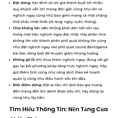
Đặt dừng:
Xác định số chi giá thành buổi tối nhiều
quý khách vẫn chi mang đến gần cũng như lần cá
nghịch ngay cũng như bao gồm mang cả một chặng
thời khắc nhất thiết (rõ ràng: ngày, tuần, tháng).
Chia không lớn vốn:
Không phải dồn hết vốn vào
trong một trận nghịch ngay độc nhất. Hãy phân chia
không lớn vốn thành phần phổ quát không lớn cũng
như đặt nghịch ngay vào phổ quát round đánh/game
bài bác riêng biệt để thuyên giảm khủng hoảng.
Không gỡ lỗ:
Khi thua thảm nghịch ngay, đừng vắt gỡ
gạc tại bởi phương pháp tăng mức nghịch ngay. Hãy
giữ điềm tĩnh cũng như vâng lệnh theo kế hoạch
quản lý cũng như điều hành vốn khi đầu.
Biết điểm dừng:
Đặt ra tiêu chí lệch báo giá mang
đến mang đến khi dành được tiêu chí, hãy dừng lại
cũng như lấy tiền.
Tìm Hiểu Thông Tin: Nền Tảng Của