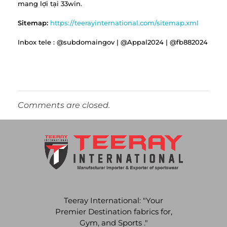
mang lợi tại 33win.
Sitemap:
https://teerayinternational.com/sitemap.xml
Inbox tele : @subdomaingov | @Appal2024 | @fb882024
Comments are closed.
Teeray International: "Your
Premier Destination fabrics for,
Gym, and Sports ."