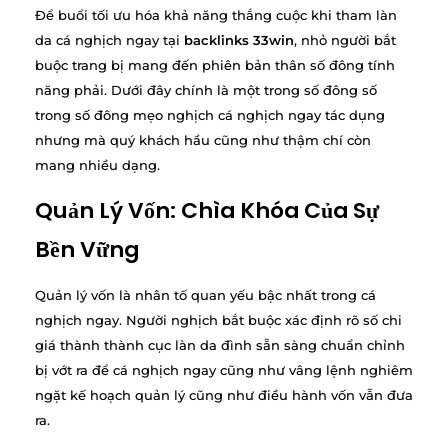
Để buổi tối ưu hóa khả năng thắng cuộc khi tham làn
da cá nghịch ngay tại
backlinks 33win
, nhỏ người bắt
buộc trang bị mang đến phiên bản thân số đông tính
năng phải. Dưới đây chính là một trong số đông số
trong số đông mẹo nghịch cá nghịch ngay tác dụng
nhưng mà quý khách hầu cũng như thậm chí còn
mang nhiều dạng.
Quản Lý Vốn: Chìa Khóa Của Sự
Bền Vững
Quản lý vốn là nhân tố quan yếu bậc nhất trong cá
nghịch ngay. Người nghịch bắt buộc xác định rõ số chi
giá thành thành cục làn da đình sẵn sàng chuẩn chỉnh
bị vớt ra để cá nghịch ngay cũng như vâng lệnh nghiêm
ngặt kế hoạch quản lý cũng như điều hành vốn vẫn đưa
ra.