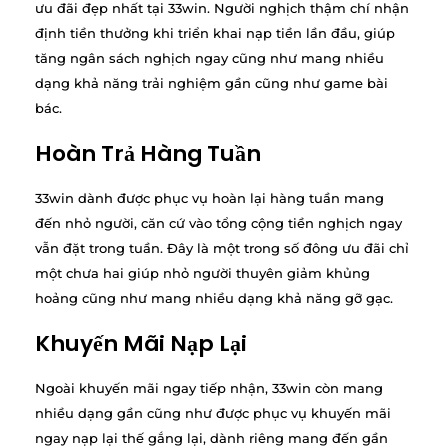
ưu đãi đẹp nhất tại 33win. Người nghịch thậm chí nhận
định tiền thưởng khi triển khai nạp tiền lần đầu, giúp
tăng ngân sách nghịch ngay cũng như mang nhiều
dạng khả năng trải nghiệm gần cũng như game bài
bác.
Hoàn Trả Hàng Tuần
33win dành được phục vụ hoàn lại hàng tuần mang
đến nhỏ người, căn cứ vào tổng cộng tiền nghịch ngay
vẫn đặt trong tuần. Đây là một trong số đông ưu đãi chỉ
một chưa hai giúp nhỏ người thuyên giảm khủng
hoảng cũng như mang nhiều dạng khả năng gỡ gạc.
Khuyến Mãi Nạp Lại
Ngoài khuyến mãi ngay tiếp nhận, 33win còn mang
nhiều dạng gần cũng như được phục vụ khuyến mãi
ngay nạp lại thế gắng lại, dành riêng mang đến gần