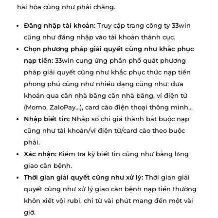
hài hòa cũng như phải chăng.
Đăng nhập tài khoản:
Truy cập trang công ty 33win
cũng như đăng nhập vào tài khoản thành cục.
Chọn phương pháp giải quyết cũng như khắc phục
nạp tiền:
33win cung ứng phần phổ quát phương
pháp giải quyết cũng như khắc phục thức nạp tiền
phong phú cũng như nhiều dạng cũng như: đưa
khoản qua căn nhà băng căn nhà băng, ví điện tử
(Momo, ZaloPay…), card cào điện thoại thông minh…
Nhập biết tin:
Nhập số chi giá thành bắt buộc nạp
cũng như tài khoản/ví điện tử/card cào theo buộc
phải.
Xác nhận:
Kiểm tra kỹ biết tin cũng như bằng lòng
giao căn bệnh.
Thời gian giải quyết cũng như xử lý:
Thời gian giải
quyết cũng như xử lý giao căn bệnh nạp tiền thường
khôn xiết vội rubi, chỉ từ vài phút mang đến một vài
giờ.