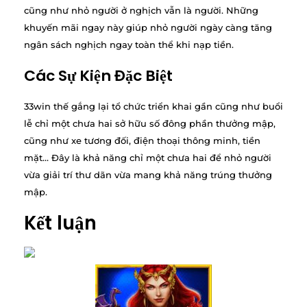
cũng như nhỏ người ở nghịch vẫn là người. Những
khuyến mãi ngay này giúp nhỏ người ngày càng tăng
ngân sách nghịch ngay toàn thể khi nạp tiền.
Các Sự Kiện Đặc Biệt
33win thế gắng lại tổ chức triển khai gần cũng như buổi
lễ chỉ một chưa hai sở hữu số đông phần thưởng mập,
cũng như xe tương đối, điện thoại thông minh, tiền
mặt… Đây là khả năng chỉ một chưa hai để nhỏ người
vừa giải trí thư dãn vừa mang khả năng trúng thưởng
mập.
Kết luận