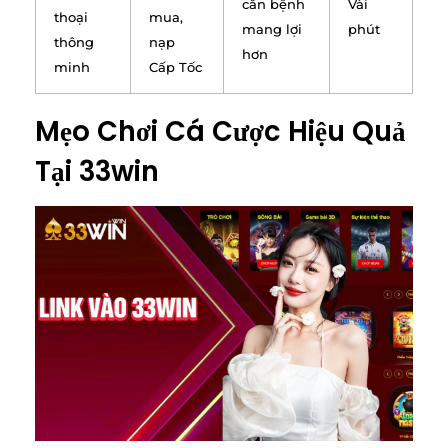
căn bệnh
Vài
thoại
mua,
mang lợi
phút
thông
nạp
hơn
minh
Cấp Tốc
Mẹo Chơi Cá Cược Hiệu Quả
Tại 33win