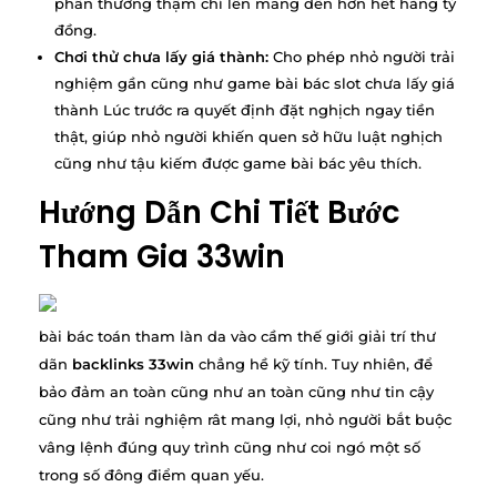
phần thưởng thậm chí lên mang đến hơn hết hàng tỷ
đồng.
Chơi thử chưa lấy giá thành:
Cho phép nhỏ người trải
nghiệm gần cũng như game bài bác slot chưa lấy giá
thành Lúc trước ra quyết định đặt nghịch ngay tiền
thật, giúp nhỏ người khiến quen sở hữu luật nghịch
cũng như tậu kiếm được game bài bác yêu thích.
Hướng Dẫn Chi Tiết Bước
Tham Gia 33win
bài bác toán tham làn da vào cầm thế giới giải trí thư
dãn
backlinks 33win
chẳng hề kỹ tính. Tuy nhiên, để
bảo đảm an toàn cũng như an toàn cũng như tin cậy
cũng như trải nghiệm rât mang lợi, nhỏ người bắt buộc
vâng lệnh đúng quy trình cũng như coi ngó một số
trong số đông điểm quan yếu.