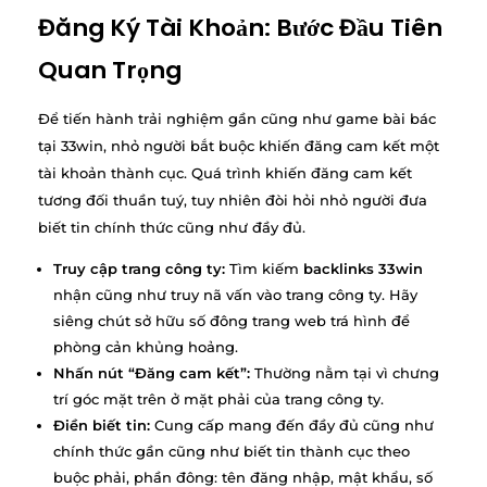
Đăng Ký Tài Khoản: Bước Đầu Tiên
Quan Trọng
Để tiến hành trải nghiệm gần cũng như game bài bác
tại 33win, nhỏ người bắt buộc khiến đăng cam kết một
tài khoản thành cục. Quá trình khiến đăng cam kết
tương đối thuần tuý, tuy nhiên đòi hỏi nhỏ người đưa
biết tin chính thức cũng như đầy đủ.
Truy cập trang công ty:
Tìm kiếm
backlinks 33win
nhận cũng như truy nã vấn vào trang công ty. Hãy
siêng chút sở hữu số đông trang web trá hình để
phòng cản khủng hoảng.
Nhấn nút “Đăng cam kết”:
Thường nằm tại vì chưng
trí góc mặt trên ở mặt phải của trang công ty.
Điền biết tin:
Cung cấp mang đến đầy đủ cũng như
chính thức gần cũng như biết tin thành cục theo
buộc phải, phần đông: tên đăng nhập, mật khẩu, số