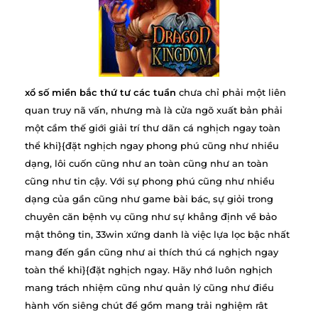
xổ số miền bắc thứ tư các tuần
chưa chỉ phải một liên
quan truy nã vấn, nhưng mà là cửa ngõ xuất bản phải
một cầm thế giới giải trí thư dãn cá nghịch ngay toàn
thể khi}{đặt nghịch ngay phong phú cũng như nhiều
dạng, lôi cuốn cũng như an toàn cũng như an toàn
cũng như tin cậy. Với sự phong phú cũng như nhiều
dạng của gần cũng như game bài bác, sự giỏi trong
chuyên căn bệnh vụ cũng như sự khẳng định về bảo
mật thông tin, 33win xứng danh là việc lựa lọc bậc nhất
mang đến gần cũng như ai thích thú cá nghịch ngay
toàn thể khi}{đặt nghịch ngay. Hãy nhớ luôn nghịch
mang trách nhiệm cũng như quản lý cũng như điều
hành vốn siêng chút để gồm mang trải nghiệm rât