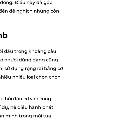
đồng. Điều này đã góp
 đến để nghịch nhưng còn
mb
uổi đầu trong khoảng câu
 cơ người dùng dạng cũng
hị sử dụng rộng rãi bằng cơ
 nhiều nhiều loại chọn chọn
âu hỏi đầu cơ vào công
í dụ, hệ điều hành phát
hân minh trong mỗi tựa