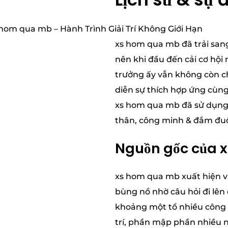
xs hom qua mb đã trải san
nên khi đầu đến cải cơ hội
trưởng ấy vẫn không còn ch
diễn sự thích hợp ứng cùn
xs hom qua mb đã sử dụng 
thân, công minh & đắm đuối
Nguồn gốc của 
xs hom qua mb xuất hiện vào
bùng nổ nhờ câu hỏi đi lên
khoảng một tổ nhiều công t
trí, phần mập phần nhiều 