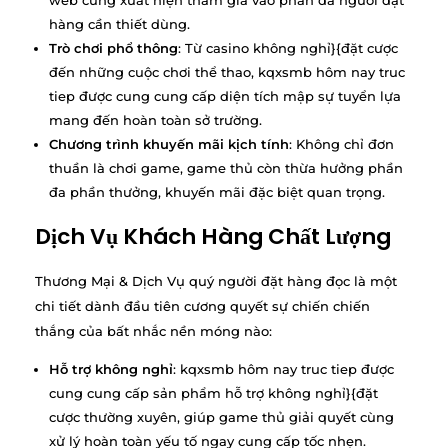
web cùng xuất hiện tham gia vào phần đa người đặt
hàng cần thiết dùng.
Trò chơi phổ thông
: Từ casino không nghỉ}{đặt cược
đến những cuộc chơi thể thao, kqxsmb hôm nay truc
tiep được cung cung cấp diện tích mập sự tuyển lựa
mang đến hoàn toàn sở trường.
Chương trình khuyến mãi kịch tính
: Không chỉ đơn
thuần là chơi game, game thủ còn thừa hưởng phần
đa phần thưởng, khuyến mãi đặc biệt quan trọng.
Dịch Vụ Khách Hàng Chất Lượng
Thương Mại & Dịch Vụ quý người đặt hàng đọc là một
chi tiết dành đầu tiên cương quyết sự chiến chiến
thắng của bất nhắc nền móng nào:
Hỗ trợ không nghỉ
: kqxsmb hôm nay truc tiep được
cung cung cấp sản phẩm hỗ trợ không nghỉ}{đặt
cược thường xuyên, giúp game thủ giải quyết cùng
xử lý hoàn toàn yếu tố ngay cung cấp tốc nhẹn.