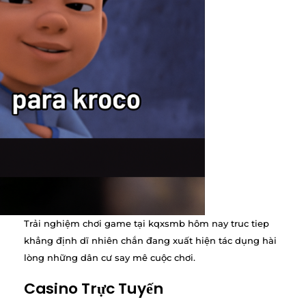
Trải nghiệm chơi game tại kqxsmb hôm nay truc tiep
khẳng định dĩ nhiên chắn đang xuất hiện tác dụng hài
lòng những dân cư say mê cuộc chơi.
Casino Trực Tuyến