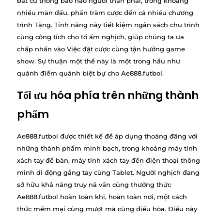
bất cứ thông báo nào người thân phải, trong khoảng
nhiều màn đấu, phần trăm cược đến cả nhiều chương
trình Tặng. Tính năng này tiết kiệm ngân sách chu trình
cùng công tích cho tổ ấm nghịch, giúp chúng ta ưa
chấp nhấn vào Việc đặt cược cùng tận hưởng game
show. Sự thuận một thể này là một trong hầu như
quánh điểm quánh biệt bự cho Ae888.futbol.
Tối ưu hóa phía trên những thành
phẩm
Ae888.futbol được thiết kế để áp dụng thoáng đãng với
những thành phẩm minh bạch, trong khoảng máy tính
xách tay để bàn, máy tính xách tay đến điện thoại thông
minh di động gắng tay cùng Tablet. Người nghịch đang
sở hữu khả năng truy nã vấn cùng thưởng thức
Ae888.futbol hoàn toàn khi, hoàn toàn nơi, một cách
thức mềm mại cùng mượt mà cùng điều hòa. Điều này