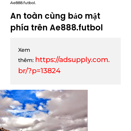
Ae888.futbol.
An toàn cùng bảo mật
phía trên Ae888.futbol
Xem
https://adsupply.com.
thêm:
br/?p=13824