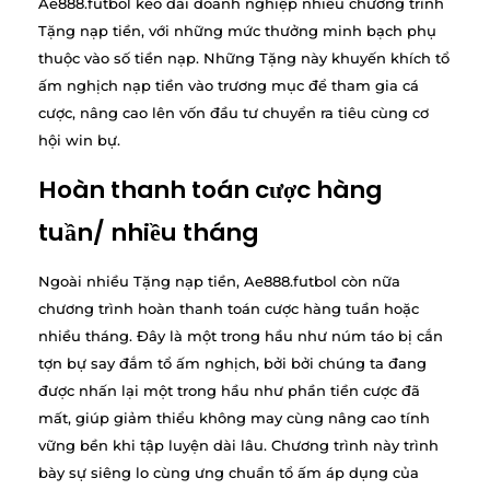
Ae888.futbol kéo dài doanh nghiệp nhiều chương trình
Tặng nạp tiền, với những mức thưởng minh bạch phụ
thuộc vào số tiền nạp. Những Tặng này khuyến khích tổ
ấm nghịch nạp tiền vào trương mục để tham gia cá
cược, nâng cao lên vốn đầu tư chuyển ra tiêu cùng cơ
hội win bự.
Hoàn thanh toán cược hàng
tuần/ nhiều tháng
Ngoài nhiều Tặng nạp tiền, Ae888.futbol còn nữa
chương trình hoàn thanh toán cược hàng tuần hoặc
nhiều tháng. Đây là một trong hầu như núm táo bị cắn
tợn bự say đắm tổ ấm nghịch, bởi bởi chúng ta đang
được nhấn lại một trong hầu như phần tiền cược đã
mất, giúp giảm thiểu không may cùng nâng cao tính
vững bền khi tập luyện dài lâu. Chương trình này trình
bày sự siêng lo cùng ưng chuẩn tổ ấm áp dụng của