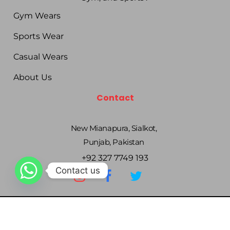
Gym Wears
Sports Wear
Casual Wears
About Us
Contact
New Mianapura, Sialkot,
Punjab, Pakistan
+92 327 7749 193
Contact us
© 2024 teerayinternational. Powered By
Techxenium