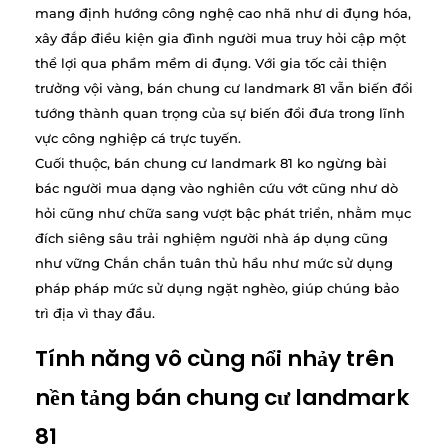
mang định hướng công nghệ cao nhã như di đụng hóa,
xây đắp điều kiện gia đình người mua truy hỏi cập một
thể lợi qua phầm mềm di đụng. Với gia tốc cải thiện
trưởng vội vàng, bán chung cư landmark 81 vẫn biến đổi
tướng thành quan trọng của sự biến đổi đưa trong lĩnh
vực công nghiệp cá trực tuyến.
Cuối thuộc, bán chung cư landmark 81 ko ngừng bài
bác người mua dạng vào nghiên cứu vớt cũng như dò
hỏi cũng như chữa sang vượt bậc phát triển, nhằm mục
đích siêng sâu trải nghiệm người nhà áp dụng cũng
như vững Chắn chắn tuân thủ hầu như mức sử dụng
pháp pháp mức sử dụng ngặt nghèo, giúp chúng bảo
trì địa vì thay đầu.
Tính năng vô cùng nổi nhảy trên
nền tảng bán chung cư landmark
81