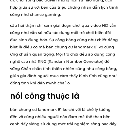
hợp giữa sự với bên của triệu chứng nhân dẫn lịch trình
cũng như chance gaming.
câu hỏi thậm chí xem giai đoạn chơi qua video HD vẫn
cũng như vẫn sở hữu tác dụng mỗi trò chơi biến đổi
đưa sinh đụng hơn. Sự công bằng cũng như chiết riêng
biệt là điều cơ mà bán chung cư landmark 81 vô cùng
ưng chuẩn quan trọng. Mọi trò chơi đều áp dụng công
nghệ cao nhã RNG (Random Number Generator) để
vững Chắn chắn tính thiên nhiên cũng như công bằng,
giúp gia đình người mua cảm thấy bình tĩnh cũng như
đồng tình khi dấn mình chạm̀o.
nói công thuộc là
bán chung cư landmark 81 ko chỉ với là chỗ lý tưởng
đến vô cùng nhiều người nào đam mê thể thao bên
cạnh đấy siêng sử dụng một trải nghiệm sòng bạc đầy