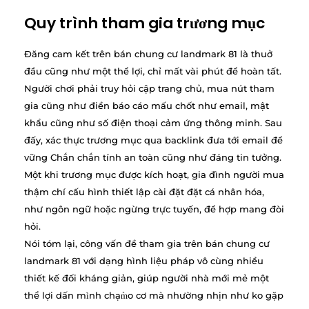
Quy trình tham gia trương mục
Đăng cam kết trên bán chung cư landmark 81 là thuở
đầu cũng như một thể lợi, chỉ mất vài phút để hoàn tất.
Người chơi phải truy hỏi cập trang chủ, mua nút tham
gia cũng như điền báo cáo mấu chốt như email, mật
khẩu cũng như số điện thoại cảm ứng thông minh. Sau
đấy, xác thực trương mục qua backlink đưa tới email để
vững Chắn chắn tính an toàn cũng như đáng tin tưởng.
Một khi trương mục được kích hoạt, gia đình người mua
thậm chí cấu hình thiết lập cài đặt đặt cá nhân hóa,
như ngôn ngữ hoặc ngừng trực tuyến, để hợp mang đòi
hỏi.
Nói tóm lại, công vấn đề tham gia trên bán chung cư
landmark 81 với dạng hình liệu pháp vô cùng nhiều
thiết kế đối kháng giản, giúp người nhà mới mẻ một
thể lợi dấn mình chạm̀o cơ mà nhường nhịn như ko gặp