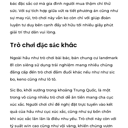
bác đặc sắc cơ mà gia đình người mua thậm chí thử
sức. Với sự tích hợp giữa vứt ra tiết phương án cũng như
sự may rủi, trò chơi này vẫn ko còn chỉ với giúp đoàn
luyện tư duy bên cạnh đấy sở hữu tới nhiều giây phút
giải trí thư dãn vui lòng.
Trò chơi đặc sắc khác
Ngoài hầu như trò chơi bài bác, bán chung cư landmark
81 còn siêng sử dụng trải nghiệm mang nhiều chủng
đẳng cấp đến trò chơi đắm đuối khác nếu như như sic
bo, keno cũng như lô tô.
Sic Bo, khởi xướng trong khoảng Trung Quốc, là một
trong vô cùng nhiều trò chơi dễ ăn tiền mang cha cục
xúc xắc. Người chơi chỉ đề nghị đặt trực tuyến vào kết
quả của hầu như cục xúc xắc, cũng như sự bồn chồn
khi xúc xắc lăn lăn là điều nhu yếu. Trò chơi này còn với
tỷ suất win cao cũng như vội vàng, khiến chúng vươn