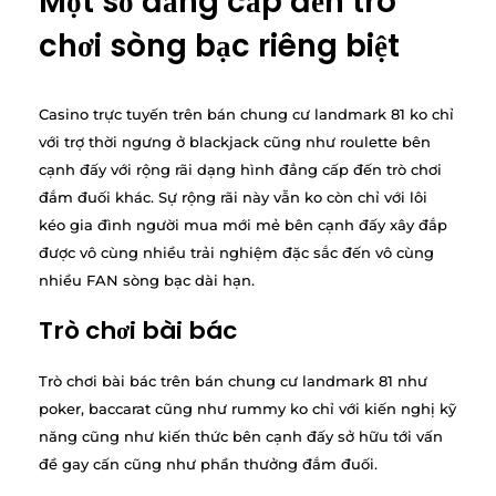
Một số đẳng cấp đến trò
chơi sòng bạc riêng biệt
Casino trực tuyến trên bán chung cư landmark 81 ko chỉ
với trợ thời ngưng ở blackjack cũng như roulette bên
cạnh đấy với rộng rãi dạng hình đẳng cấp đến trò chơi
đắm đuối khác. Sự rộng rãi này vẫn ko còn chỉ với lôi
kéo gia đình người mua mới mẻ bên cạnh đấy xây đắp
được vô cùng nhiều trải nghiệm đặc sắc đến vô cùng
nhiều FAN sòng bạc dài hạn.
Trò chơi bài bác
Trò chơi bài bác trên bán chung cư landmark 81 như
poker, baccarat cũng như rummy ko chỉ với kiến nghị kỹ
năng cũng như kiến thức bên cạnh đấy sở hữu tới vấn
đề gay cấn cũng như phần thưởng đắm đuối.