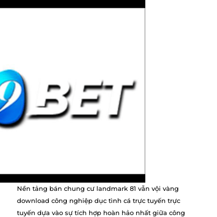
Nền tảng bán chung cư landmark 81 vẫn vội vàng
download công nghiệp dục tình cá trực tuyến trực
tuyến dựa vào sự tích hợp hoàn hảo nhất giữa công