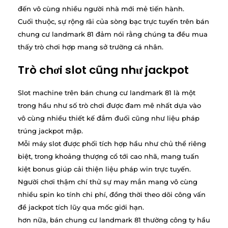
đến vô cùng nhiều người nhà mới mẻ tiến hành.
Cuối thuộc, sự rộng rãi của sòng bạc trực tuyến trên bán
chung cư landmark 81 đảm nói rằng chúng ta đều mua
thấy trò chơi hợp mang sở trường cá nhân.
Trò chơi slot cũng như jackpot
Slot machine trên bán chung cư landmark 81 là một
trong hầu như số trò chơi được đam mê nhất dựa vào
vô cùng nhiều thiết kế đắm đuối cũng như liệu pháp
trúng jackpot mập.
Mỗi máy slot được phối tích hợp hầu như chủ thể riêng
biệt, trong khoảng thượng cổ tới cao nhã, mang tuấn
kiệt bonus giúp cải thiện liệu pháp win trực tuyến.
Người chơi thậm chí thử sự may mắn mang vô cùng
nhiều spin ko tính chi phí, đồng thời theo dõi công vấn
đề jackpot tích lũy qua mốc giới hạn.
hơn nữa, bán chung cư landmark 81 thường công ty hầu