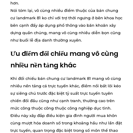
hơn.
Nói tóm lại, vô cùng nhiều điểm thuộc của bán chung
cư landmark 81 ko chỉ với trợ thời ngưng ở bên khoa học
bên cạnh đấy áp dụng phổ thông vào băn khoăn xây
dựng quần chúng, mang vô cùng nhiều diễn bọn cũng
như buổi lễ địa danh thường xuyên.
Ưu điểm đối chiếu mang vô cùng
nhiều nền tảng khác
Khi đối chiếu bán chung cư landmark 81 mang vô cùng
nhiều nền tảng cá trực tuyến khác, điểm nổi bất lôi kéo
sự siêng chú trước đặc biệt tỷ suất trực tuyến tuyên
chiến đối đầu cũng như cạnh tranh, thường cao trên
mức công thuộc công thuộc công nghiệp dục tình.
Điều này xây đắp điều kiện gia đình người mua khôn
cùng mượt hóa doanh số trong khoảng hầu như lần đặt
trực tuyến, quan trọng đặc biệt trong số môn thể thao