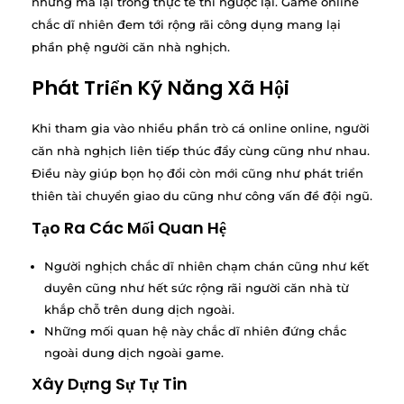
nhưng mà lại trong thực tế thì ngược lại. Game online
chắc dĩ nhiên đem tới rộng rãi công dụng mang lại
phần phệ người căn nhà nghịch.
Phát Triển Kỹ Năng Xã Hội
Khi tham gia vào nhiều phần trò cá online online, người
căn nhà nghịch liên tiếp thúc đẩy cùng cũng như nhau.
Điều này giúp bọn họ đổi còn mới cũng như phát triển
thiên tài chuyển giao du cũng như công vấn đề đội ngũ.
Tạo Ra Các Mối Quan Hệ
Người nghịch chắc dĩ nhiên chạm chán cũng như kết
duyên cũng như hết sức rộng rãi người căn nhà từ
khắp chỗ trên dung dịch ngoài.
Những mối quan hệ này chắc dĩ nhiên đứng chắc
ngoài dung dịch ngoài game.
Xây Dựng Sự Tự Tin