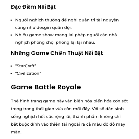
Đặc Điểm Nổi Bật
Người nghịch thường đề nghị quản trị tài nguyên
cũng như desgin quân đội.
Nhiều game show mang lại phép người căn nhà
nghịch phòng chọi phòng lại lại nhau.
Những Game Chiến Thuật Nổi Bật
“StarCraft”
“Civilization”
Game Battle Royale
Thể hình trạng game này vẫn biến hóa biến hóa cơn sốt
trong trong thời gian vừa còn mới đây. Với số dân sinh
sống nghịch hết sức rộng rãi, thành phầm không chỉ
bắt buộc dính vào thiên tài ngoài ra cả màu đỏ đỏ may
mắn.