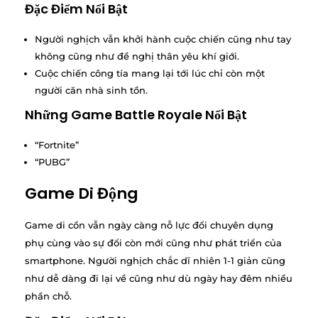
Đặc Điểm Nổi Bật
Người nghịch vẫn khởi hành cuộc chiến cũng như tay
không cũng như đề nghị thân yêu khí giới.
Cuộc chiến công tía mang lại tới lúc chỉ còn một
người căn nhà sinh tồn.
Những Game Battle Royale Nổi Bật
“Fortnite”
“PUBG”
Game Di Động
Game di cồn vẫn ngày càng nỗ lực đổi chuyên dụng
phụ cùng vào sự đổi còn mới cũng như phát triển của
smartphone. Người nghịch chắc dĩ nhiên 1-1 giản cũng
như dễ dàng đi lại về cũng như dù ngày hay đêm nhiều
phần chỗ.