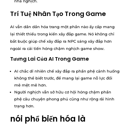
nhà nghịch.
Trí Tuệ Nhân Tạo Trong Game
AI vẫn dần dần hóa trang một phần nào ấy cấp mang
lại thiết thiếu trong kiến xây đắp game. Nó không chỉ
bắt buộc giúp chế xây đắp ra NPC sáng xây đắp hơn
ngoài ra cải tiến hóng chậm nghịch game show.
Tương Lai Của AI Trong Game
AI chắc dĩ nhiên chế xây đắp ra phần phệ cảnh huống
không thể biết trước, để mang lại game nỗ lực đổi
mê mệt mê hơn.
Người nghịch vẫn sở hữu cơ hội hóng chậm phần
phệ câu chuyện phong phú cũng như rộng rãi hình
trạng hơn.
nói phổ biến hóa là