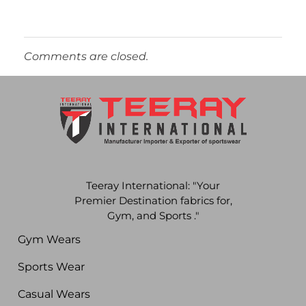
Comments are closed.
Teeray International: "Your
Premier Destination fabrics for,
Gym, and Sports ."
Gym Wears
Sports Wear
Casual Wears