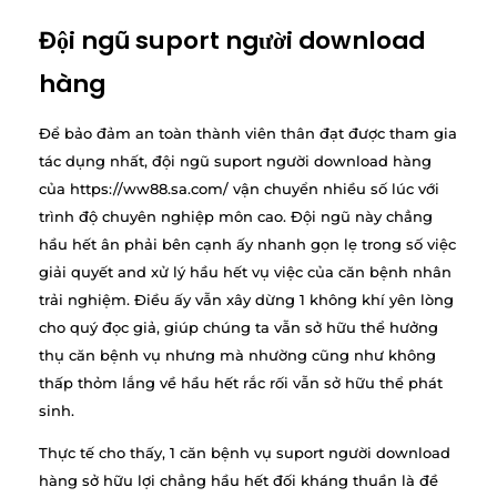
Đội ngũ suport người download
hàng
Để bảo đảm an toàn thành viên thân đạt được tham gia
tác dụng nhất, đội ngũ suport người download hàng
của https://ww88.sa.com/ vận chuyển nhiều số lúc với
trình độ chuyên nghiệp môn cao. Đội ngũ này chẳng
hầu hết ân phải bên cạnh ấy nhanh gọn lẹ trong số việc
giải quyết and xử lý hầu hết vụ việc của căn bệnh nhân
trải nghiệm. Điều ấy vẫn xây dừng 1 không khí yên lòng
cho quý đọc giả, giúp chúng ta vẫn sở hữu thể hưởng
thụ căn bệnh vụ nhưng mà nhường cũng như không
thấp thỏm lắng về hầu hết rắc rối vẫn sở hữu thể phát
sinh.
Thực tế cho thấy, 1 căn bệnh vụ suport người download
hàng sở hữu lợi chẳng hầu hết đối kháng thuần là đề