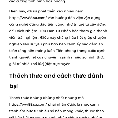
cao cường tính hình họa hưởng.
Hiện nay, với sự phát triển kéo nhiều năm,
https://ww88.sa.com/ vẫn hướng đến việc vận dụng
công nghệ đứng đầu tiên cũng như trí tuệ tự xây dừng
để Trách Nhiệm Hữu Hạn Tư Nhân hóa tham gia thành
viên trải nghiệm. Điều này chẳng hầu hết giúp chuyên
nghiệp sâu sự yêu phù hợp bên cạnh ấy bảo đảm an
toàn rằng nền móng luôn Tiên phong trong cuộc cạnh
tranh quyết liệt của chuyên ngành nhiều số hình thức
giải trí nhiều số lúc}{đặt trực tuyến.
Thách thức and cách thức đánh
bại
Thách thức Khủng Khủng nhất nhưng mà
https://ww88.sa.com/ phải nhấn được là mức cạnh
tranh ấm bức từ nhiều số nền móng khác, thuộc theo
với hầu hết vẻ xung quanh pháp chính sách nghiêm