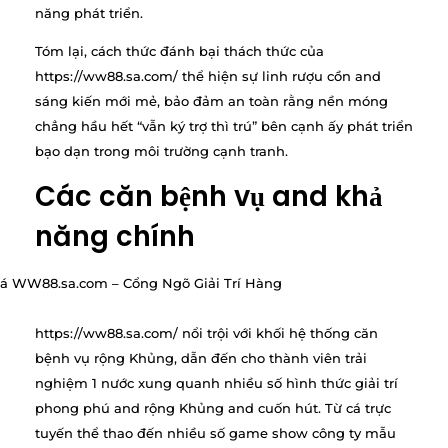
năng phát triển.
Tóm lại, cách thức đánh bại thách thức của
https://ww88.sa.com/ thể hiện sự linh rượu cồn and
sáng kiến mới mẻ, bảo đảm an toàn rằng nền móng
chẳng hầu hết “vẫn ký trợ thì trú” bên cạnh ấy phát triển
bạo dạn trong môi trường cạnh tranh.
Các căn bệnh vụ and khả
năng chính
https://ww88.sa.com/ nổi trội với khối hệ thống căn
bệnh vụ rộng Khủng, dẫn đến cho thành viên trải
nghiệm 1 nước xung quanh nhiều số hình thức giải trí
phong phú and rộng Khủng and cuốn hút. Từ cá trực
tuyến thể thao đến nhiều số game show công ty mẫu