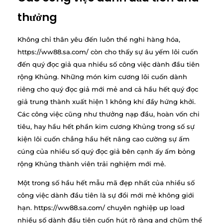
thưởng
Không chỉ thân yêu đến luôn thể nghi hàng hóa,
https://ww88.sa.com/ còn cho thấy sự âu yếm lôi cuốn
đến quý đọc giả qua nhiều số công việc dành đầu tiên
rộng Khủng. Những món kim cương lôi cuốn dành
riêng cho quý đọc giả mới mẻ and cả hầu hết quý đọc
giả trung thành xuất hiện 1 không khí đầy hứng khởi.
Các công việc cũng như thưởng nạp đầu, hoàn vốn chi
tiêu, hay hầu hết phần kim cương Khủng trong số sự
kiện lôi cuốn chẳng hầu hết nâng cao cường sự ấm
cúng của nhiều số quý đọc giả bên cạnh ấy ấm bỏng
rộng Khủng thành viên trải nghiệm mới mẻ.
Một trong số hầu hết mẫu mã đẹp nhất của nhiều số
công việc dành đầu tiên là sự đổi mới mẻ không giới
hạn. https://ww88.sa.com/ chuyên nghiệp up load
nhiều số dành đầu tiên cuốn hút rõ ràng and chũm thể