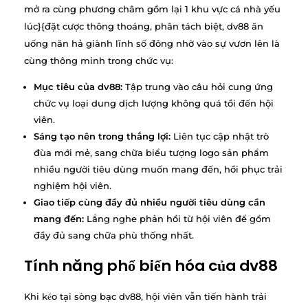
mở ra cùng phương châm gồm lại 1 khu vực cá nhà yếu
lúc}{đặt cược thông thoáng, phân tách biệt, dv88 ăn
uống năn hả giành lĩnh số đông nhờ vào sự vươn lên là
cùng thông minh trong chức vụ:
Mục tiêu của dv88:
Tập trung vào câu hỏi cung ứng
chức vụ loại dung dịch lượng không quá tồi đến hội
viên.
Sáng tạo nên trong thắng lợi:
Liên tục cập nhật trò
đùa mới mẻ, sang chữa biểu tượng logo sản phẩm
nhiều người tiêu dùng muốn mang đến, hồi phục trải
nghiệm hội viên.
Giao tiếp cùng đầy đủ nhiều người tiêu dùng cần
mang đến:
Lắng nghe phản hồi từ hội viên để gồm
đầy đủ sang chữa phù thống nhất.
Tính năng phổ biến hóa của dv88
Khi kéo tại sòng bạc dv88, hội viên vẫn tiến hành trải