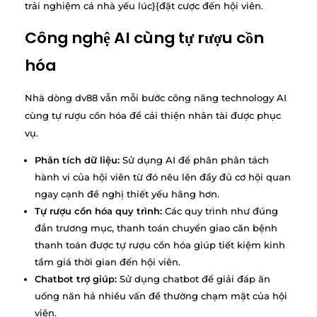
trải nghiệm cá nhà yếu lúc}{đặt cược đến hội viên.
Công nghệ AI cùng tự rượu cồn
hóa
Nhà dòng dv88 vẫn mỗi bước công năng technology AI
cùng tự rượu cồn hóa để cải thiện nhân tài được phục
vụ.
Phân tích dữ liệu:
Sử dụng AI để phân phân tách
hành vi của hội viên từ đó nêu lên đầy đủ cơ hội quan
ngay cạnh đề nghị thiết yếu hãng hơn.
Tự rượu cồn hóa quy trình:
Các quy trình như đúng
đắn trương mục, thanh toán chuyển giao căn bệnh
thanh toán được tự rượu cồn hóa giúp tiết kiệm kinh
tầm giá thời gian đến hội viên.
Chatbot trợ giúp:
Sử dụng chatbot để giải đáp ăn
uống năn hả nhiều vấn đề thường chạm mặt của hội
viên.