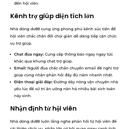
đến hội viên.
Kênh trợ giúp diện tích lớn
Nhà dòng dv88 cung ứng phong phú kênh xúc tiến để
hội viên chắc chắn đối chọi giản dễ dàng tiếp cận chức
vụ trợ giúp.
Chat đùa ngay:
Cung cấp thông báo ngay ngay tức
khắc qua khung chat trợ giúp.
Email:
Người đùa chắc chắn chuyển email đề nghị trợ
giúp cùng nhận phản hồi đầy đủ năm nhanh nhất.
Điện thoại giải đáp:
Đường dây nóng vận chuyển nhà
yếu lúc để xử trí ăn uống năn hả nhiều bài xích toán
nảy sinh.
Nhận định từ hội viên
Nhà dòng dv88 luôn lắng nghe phản hồi từ hội viên để
cải thiện chức vụ. phần lớn cơ hội quan ngay cạnh tích