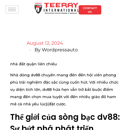
CONTACT
US
August 12, 2024
By
Wordpressauto
nhà đất quận liên chiểu
Nhà dòng dv88 chuyển mang đến đến hội viên phong
phú trải nghiệm đặc sắc cùng cuốn hút. Với nhiều chức
vụ diện tích lớn, dv88 hứa hẹn vẫn trở bắt buộc điểm
mang đến chọn mua tuyệt vời đến nhiều giáo đồ ham
mê cá nhà yếu lúc}{đặt cược.
Thế giới của sòng bạc dv88:
Sự bứt phá phát triển