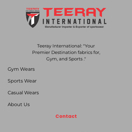
Teeray International: "Your
Premier Destination fabrics for,
Gym, and Sports ."
Gym Wears
Sports Wear
Casual Wears
About Us
Contact