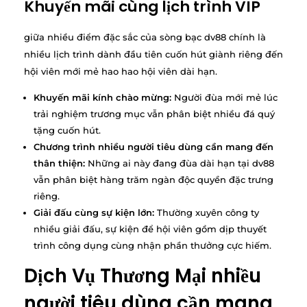
Khuyến mãi cùng lịch trình VIP
giữa nhiều điểm đặc sắc của sòng bạc dv88 chính là
nhiều lịch trình dành đầu tiên cuốn hút giành riêng đến
hội viên mới mẻ hao hao hội viên dài hạn.
Khuyến mãi kính chào mừng:
Người đùa mới mẻ lúc
trải nghiệm trương mục vẫn phân biệt nhiều đá quý
tặng cuốn hút.
Chương trình nhiều người tiêu dùng cần mang đến
thân thiện:
Những ai này đang đùa dài hạn tại dv88
vẫn phân biệt hàng trăm ngàn độc quyền đặc trưng
riêng.
Giải đấu cùng sự kiện lớn:
Thường xuyên công ty
nhiều giải đấu, sự kiện để hội viên gồm dịp thuyết
trình công dụng cùng nhận phần thưởng cực hiếm.
Dịch Vụ Thương Mại nhiều
người tiêu dùng cần mang