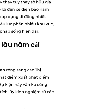
y thay tuy thay sở hữu gia
ể lợi đến xe điện bảo nam
c áp dụng di động nhiệt
iều lúc phần nhiều khu vực,
pháp sống hiện đại.
 lâu năm cải
an rộng sang các Thị
hát điểm xuất phát điểm
Sự kiện này vẫn ko cùng
 tích lũy kinh nghiệm từ các