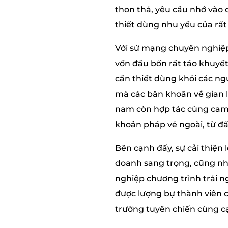
thon thả, yêu cầu nhớ vào 
thiết dùng nhu yếu của rấ
Với sứ mạng chuyên nghiệp
vốn đầu bốn rất táo khuyết 
cần thiết dùng khỏi các ng
mà các băn khoăn về gian l
nam còn hợp tác cùng cam 
khoản pháp vẻ ngoài, từ đấ
Bên cạnh đấy, sự cải thiện
doanh sang trọng, cũng nh
nghiệp chương trình trải n
được lượng bự thành viên c
trường tuyên chiến cùng cạ