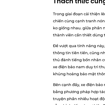
Thách thức cùn
Trong giai đoạn cải thiện 
chiến cùng cạnh tranh nón
ko giống nhau. giữa phần n
thành viên cần thiết dùng 
Để vượt qua tính năng này
thông tin tiên tiến, cũng n
thủ đánh tiếng bốn nhân c
xe điện bảo nam duy trì th
khủng hoảng bảo mật thôn
Bên cạnh đấy, xe điện bảo 
bằng phương pháp hợp tác 
truyện phần nhiều hoạt độn