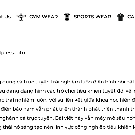
t Us
GYM WEAR
SPORTS WEAR
CA
pressauto
g dụng cá trực tuyến trải nghiệm luôn điển hình nổi b
ều dạng dạng hình các trò chơi tiêu khiển tuyệt đối về l
 trải nghiệm luôn. Với sự liên kết giữa khoa học hiện 
điện bảo nam vẫn phát triển thành phát triển thành th
nghành cá trực tuyến. Bài viết này vẫn mày mò sâu hơn
 thái nó sáng tạo nên lĩnh vực công nghiệp tiêu khiển 