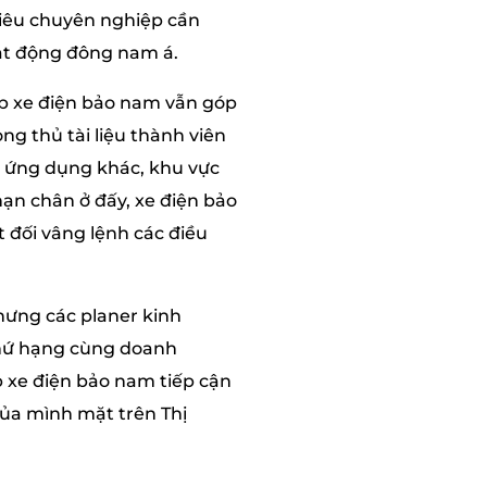
 tiêu chuyên nghiệp cần
ạt động đông nam á.
ập xe điện bảo nam vẫn góp
ng thủ tài liệu thành viên
hệ ứng dụng khác, khu vực
hạn chân ở đấy, xe điện bảo
đối vâng lệnh các điều
chưng các planer kinh
thứ hạng cùng doanh
p xe điện bảo nam tiếp cận
của mình mặt trên Thị