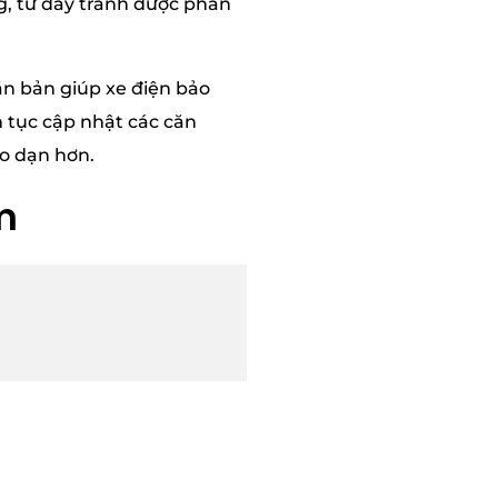
g, từ đấy tránh được phần
ăn bản giúp xe điện bảo
 tục cập nhật các căn
ạo dạn hơn.
m