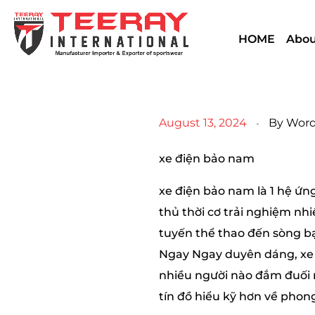
HOME
Abou
August 13, 2024
By
Word
xe điện bảo nam
xe điện bảo nam là 1 hệ ứn
thủ thời cơ trải nghiệm nhi
tuyến thể thao đến sòng bạc
Ngay Ngay duyên dáng, xe 
nhiều người nào đắm đuối 
tín đồ hiểu kỹ hơn về phong