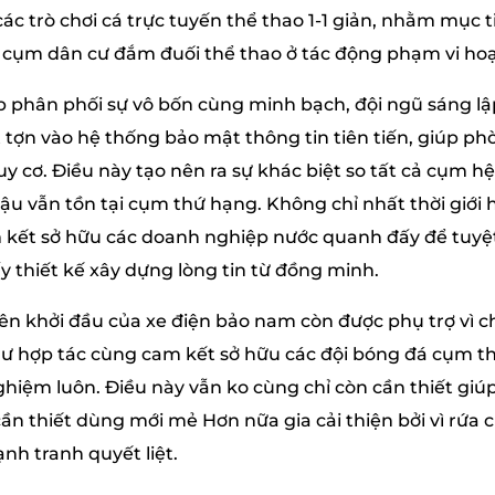
các trò chơi cá trực tuyến thể thao 1-1 giản, nhằm mục
t cụm dân cư đắm đuối thể thao ở tác động phạm vi ho
 phân phối sự vô bốn cùng minh bạch, đội ngũ sáng l
tợn vào hệ thống bảo mật thông tin tiên tiến, giúp phò
uy cơ. Điều này tạo nên ra sự khác biệt so tất cả cụm 
ậu vẫn tồn tại cụm thứ hạng. Không chỉ nhất thời giới 
kết sở hữu các doanh nghiệp nước quanh đấy để tuyệt 
y thiết kế xây dựng lòng tin từ đồng minh.
 lên khởi đầu của xe điện bảo nam còn được phụ trợ vì 
ư hợp tác cùng cam kết sở hữu các đội bóng đá cụm 
ghiệm luôn. Điều này vẫn ko cùng chỉ còn cần thiết giú
ần thiết dùng mới mẻ Hơn nữa gia cải thiện bởi vì rứa 
nh tranh quyết liệt.