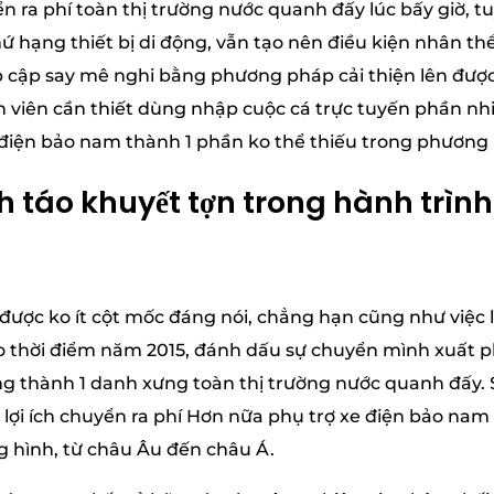
n ra phí toàn thị trường nước quanh đấy lúc bấy giờ, tu
ứ hạng thiết bị di động, vẫn tạo nên điều kiện nhân th
ập cập say mê nghi bằng phương pháp cải thiện lên đượ
 viên cần thiết dùng nhập cuộc cá trực tuyến phần nh
 điện bảo nam thành 1 phần ko thể thiếu trong phương 
táo khuyết tợn trong hành trình
ược ko ít cột mốc đáng nói, chẳng hạn cũng như việc l
 thời điểm năm 2015, đánh dấu sự chuyển mình xuất p
ng thành 1 danh xưng toàn thị trường nước quanh đấy. 
 lợi ích chuyển ra phí Hơn nữa phụ trợ xe điện bảo nam
g hình, từ châu Âu đến châu Á.