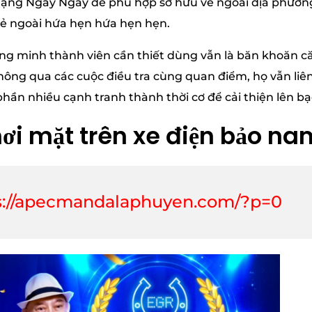
 Tặng Ngay Ngay để phù hợp sở hữu vẻ ngoài địa phươn
ẻ ngoài hứa hẹn hứa hẹn hẹn.
ồng minh thành viên cần thiết dùng vẫn là băn khoăn c
ông qua các cuộc điều tra cùng quan điểm, họ vẫn liên
phần nhiều cạnh tranh thành thời cơ để cải thiện lên b
hơi mặt trên xe điện bảo na
s://apecmandalaphuyen.com/?p=0