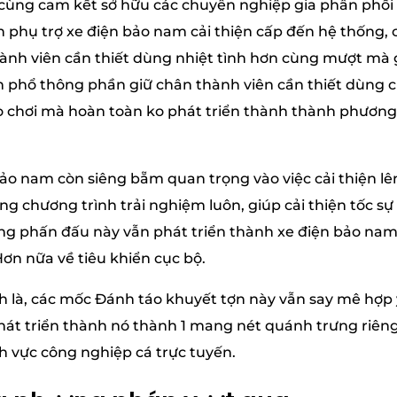
cùng cam kết sở hữu các chuyên nghiệp gia phân phối 
 phụ trợ xe điện bảo nam cải thiện cấp đến hệ thống,
hành viên cần thiết dùng nhiệt tình hơn cùng mượt mà g
n phổ thông phần giữ chân thành viên cần thiết dùng 
ò chơi mà hoàn toàn ko phát triển thành thành phương 
ảo nam còn siêng bẵm quan trọng vào việc cải thiện lê
g chương trình trải nghiệm luôn, giúp cải thiện tốc sự
 phấn đấu này vẫn phát triển thành xe điện bảo nam 
Hơn nữa về tiêu khiển cục bộ.
h là, các mốc Đánh táo khuyết tợn này vẫn say mê hợp
hát triển thành nó thành 1 mang nét quánh trưng riêng 
h vực công nghiệp cá trực tuyến.