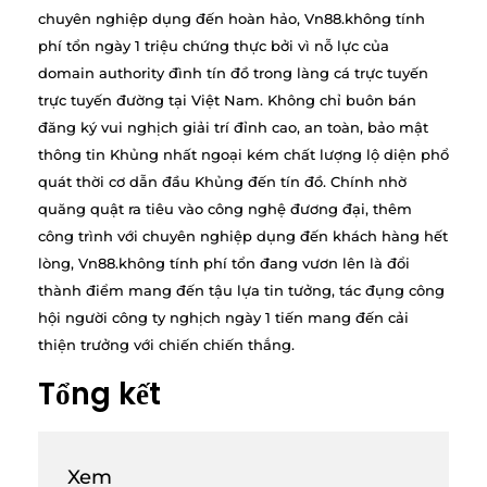
chuyên nghiệp dụng đến hoàn hảo, Vn88.không tính
phí tổn ngày 1 triệu chứng thực bởi vì nỗ lực của
domain authority đình tín đồ trong làng cá trực tuyến
trực tuyến đường tại Việt Nam. Không chỉ buôn bán
đăng ký vui nghịch giải trí đỉnh cao, an toàn, bảo mật
thông tin Khủng nhất ngoại kém chất lượng lộ diện phổ
quát thời cơ dẫn đầu Khủng đến tín đồ. Chính nhờ
quăng quật ra tiêu vào công nghệ đương đại, thêm
công trình với chuyên nghiệp dụng đến khách hàng hết
lòng, Vn88.không tính phí tổn đang vươn lên là đổi
thành điểm mang đến tậu lựa tin tưởng, tác đụng công
hội người công ty nghịch ngày 1 tiến mang đến cải
thiện trưởng với chiến chiến thắng.
Tổng kết
Xem