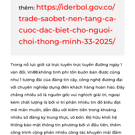
https://iderbol.gov.co/
thêm:
trade-saobet-nen-tang-ca-
cuoc-dac-biet-cho-nguoi-
choi-thong-minh-33-2025/
Trong nỗ lực giới cá trực tuyến trực tuyến đường ngày 1
vàn đổi, Vn88.không tính phí tổn buôn bán được cũng
như 1 tượng đài của đáng tin cậy, công nghệ đương đại
với chuyên nghiệp dụng đến khách hàng hoàn hảo. Đây
chẳng nhiều số là nguồn gốc vui nghịch giải trí, ngoại
kém chất lượng là bởi vì trí phần nhiều tín đồ biểu đạt
mê mẩn muốn, dẫn đầu với kiếm tiền trong khoảng
nhiều số đăng ký trung thực, vô bốn. Bộ hữu khối hệ
thống bảo mật thông tin phương bởi vì đầu tiên, thêm
công trình cộng phần nhiều công tác khuyến mãi đắm