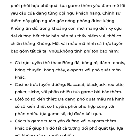
phối phối hợp phổ quát tựa game thêm yêu đam mê lời
yêu cầu của đang từng đội ngũ khách hàng. Chính sự
thêm này giúp nguồn gốc nóng phỏng được lượng
Khủng tín đồ, trong khoảng còn mới mang đến kỳ cựu
đại dương hết chắc hẳn hẳn tậu thấy niềm vui, thời cơ
chiến thắng Khủng. Một vài mẫu mã hình cá trực tuyến
bao gồm tất cả tại Vn88.không tính phí tổn bao hàm:
Cá trực tuyến thể thao: Bóng đá, bóng rổ, đánh tennis,
bóng chuyền, bóng chày, e-sports với phổ quát môn
khác.
Casino trực tuyến đường: Baccarat, blackjack, roulette,
poker, sicbo, với phần nhiều tựa game bài bác thêm.
Lôtô xổ số kiến thiết: Đa dạng phổ quát mẫu mã hình
xổ số kiến thiết cổ truyền, phối phù hợp cùng với
phần nhiều tựa game số, dự đoán kết quả.
Các tựa game trực tuyến đường với e-sports thêm
khác để giúp tín đồ tất cả tương đối phổ quát tậu lựa
với không xẩy ra muộn phiền.