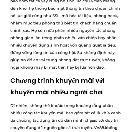
bao gồm tất cả vày cũng như nỗ lực chú ý tiến mang
đến khối hệ thống bảo mật thông tin theo chuẩn chỉnh
nỗ lực giới cũng như SSL, mã hóa tài liệu, phòng hack,…
nhằm mục tiêu phòng thủ biết tin khách hàng chuẩn
chỉnh xác. Họ còn nữa phần nhiều nguyên tắc phòng
phòng gian lận trong phần nhiều ván chiến hay phần
nhiều chuyển đụng sinh hoạt vốn quăng quật ra tiêu,
đứng vững lòng tin của công hội. Sự khẳng định này
giúp tín đồ an vai trung phong đặt trực tuyến, không
ngại không may bị mất tiền hay bị lừa hòn đảo.
Chương trình khuyến mãi với
khuyến mãi nhiều người chơi
Dĩ nhiên, không thể khước trong khoảng rằng phần
nhiều công tác khuyến mãi bao gồm tất cả là khía cạnh
ưa chuộng tác đụng tín đồ dấn mình chạm̀o với duy trì
chuyển đụng ở 1 nguồn gốc cá trực tuyến. Vn88.không