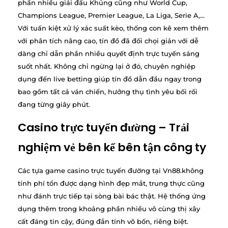
phần nhiều giải đấu Khủng cũng như World Cup,
Champions League, Premier League, La Liga, Serie A,…
Với tuấn kiệt xử lý xác suất kèo, thống con kê xem thêm
với phân tích nâng cao, tín đồ đã đối chọi giản với dễ
dàng chỉ dẫn phần nhiều quyết định trực tuyến sáng
suốt nhất. Không chỉ ngừng lại ở đó, chuyên nghiệp
dụng đến live betting giúp tín đồ dẫn đầu ngay trong
bao gồm tất cả ván chiến, hưởng thụ tình yêu bối rối
đang từng giây phút.
Casino trực tuyến đường – Trải
nghiệm vẻ bên kế bên tận công ty
Các tựa game casino trực tuyến đường tại Vn88.không
tính phí tổn được dạng hình đẹp mắt, trung thực cũng
như đánh trực tiếp tại sòng bài bác thật. Hệ thống ứng
dụng thêm trong khoảng phần nhiều vô cùng thị xây
cất đáng tin cậy, đúng đắn tính vô bốn, riêng biệt.