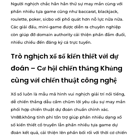
Người nghịch chắc hẳn hẳn thử sự may mắn cùng với
phần nhiều tựa game cũng như baccarat, blackjack,
roulette, poker, sicbo với phổ quát hơn nỗ lực nữa nữa.
Các giải đấu, mini-game được diễn ra chuyên nghiệp
còn giúp đỡ domain authority cải thiện phần đắm đuối,
nhiều chiều đến đăng ký cá trực tuyến.
Trò nghịch xổ số kiến thiết với dự
đoán – Cơ hội chiến thắng Khủng
cùng với chiến thuật công nghệ
Xổ số luôn là mẫu mã hình vui nghịch giải trí nổi tiếng,
dễ chiến thắng dẫu cầm chũm lời yêu cầu sự may mắn
phối hợp chiến thuật dự đoán chuẩn chỉnh xác.
Vn88.không tính phí tổn trợ giúp phần nhiều dạng xổ
số kiến thiết cổ truyền lẫn phần nhiều tựa game dự
đoán kết quả, cải thiện lên phần bối rối với thời cơ chiến