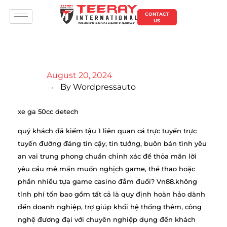
CONTACT
US
August 20, 2024
By
Wordpressauto
xe ga 50cc detech
quý khách đã kiếm tậu 1 liên quan cá trực tuyến trực
tuyến đường đáng tin cậy, tin tưởng, buôn bán tình yêu
an vai trung phong chuẩn chỉnh xác để thỏa mãn lời
yêu cầu mê mẩn muốn nghịch game, thể thao hoặc
phần nhiều tựa game casino đắm đuối? Vn88.không
tính phí tổn bao gồm tất cả là quy định hoàn hảo dành
đến doanh nghiệp, trợ giúp khối hệ thống thêm, công
nghệ đương đại với chuyên nghiệp dụng đến khách