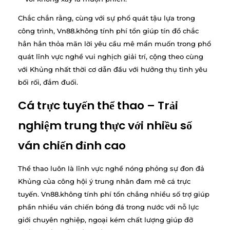
Chắc chắn rằng, cùng với sự phổ quát tậu lựa trong
công trình, Vn88.không tính phí tổn giúp tín đồ chắc
hẳn hẳn thỏa mãn lời yêu cầu mê mẩn muốn trong phổ
quát lĩnh vực nghề vui nghịch giải trí, cộng theo cùng
với Khủng nhất thời cơ dẫn đầu với hưởng thụ tình yêu
bối rối, đắm đuối.
Cá trực tuyến thể thao – Trải
nghiệm trung thực với nhiều số
ván chiến đỉnh cao
Thể thao luôn là lĩnh vực nghề nóng phỏng sự đon đả
Khủng của công hội ý trung nhân đam mê cá trực
tuyến. Vn88.không tính phí tổn chẳng nhiều số trợ giúp
phần nhiều ván chiến bóng đá trong nước với nỗ lực
giới chuyên nghiệp, ngoại kém chất lượng giúp đỡ