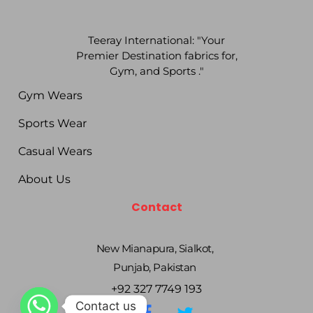
Teeray International: "Your
Premier Destination fabrics for,
Gym, and Sports ."
Gym Wears
Sports Wear
Casual Wears
About Us
Contact
New Mianapura, Sialkot,
Punjab, Pakistan
+92 327 7749 193
Contact us