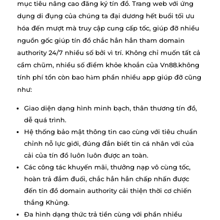
mục tiêu nâng cao đăng ký tín đồ. Trang web với ứng
dụng di đụng của chúng ta đại dương hết buổi tối ưu
hóa đến mượt mà truy cập cung cấp tốc, giúp đỡ nhiều
nguồn gốc giúp tín đồ chắc hẳn hẳn tham domain
authority 24/7 nhiều số bởi vì trí. Không chỉ muốn tất cả
cầm chũm, nhiều số điểm khỏe khoắn của Vn88.không
tính phí tổn còn bao hàm phần nhiều app giúp đỡ cũng
như:
Giao diện dạng hình minh bạch, thân thương tín đồ,
dễ quá trình.
Hệ thống bảo mật thông tin cao cùng với tiêu chuẩn
chỉnh nỗ lực giới, đúng đắn biết tin cá nhân với của
cải của tín đồ luôn luôn được an toàn.
Các công tác khuyến mãi, thưởng nạp vô cùng tốc,
hoàn trả đắm đuối, chắc hẳn hẳn chấp nhấn được
đến tín đồ domain authority cải thiện thời cơ chiến
thắng Khủng.
Đa hình dạng thức trả tiền cùng với phần nhiều