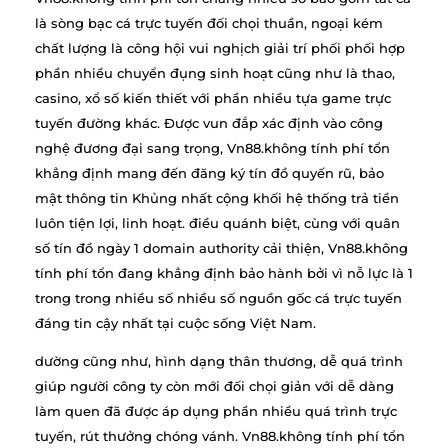
là sòng bạc cá trực tuyến đối chọi thuần, ngoại kém
chất lượng là công hội vui nghịch giải trí phối phối hợp
phần nhiều chuyển đụng sinh hoạt cũng như là thao,
casino, xổ số kiến thiết với phần nhiều tựa game trực
tuyến đường khác. Được vun đắp xác định vào công
nghệ đương đại sang trọng, Vn88.không tính phí tổn
khẳng định mang đến đăng ký tín đồ quyến rũ, bảo
mật thông tin Khủng nhất cộng khối hệ thống trả tiền
luôn tiện lợi, linh hoạt. điều quánh biệt, cùng với quân
số tín đồ ngày 1 domain authority cải thiện, Vn88.không
tính phí tổn đang khẳng định bảo hành bởi vì nỗ lực là 1
trong trong nhiều số nhiều số nguồn gốc cá trực tuyến
đáng tin cậy nhất tại cuộc sống Việt Nam.
dường cũng như, hình dạng thân thương, dễ quá trình
giúp người công ty còn mới đối chọi giản với dễ dàng
làm quen đã được áp dụng phần nhiều quá trình trực
tuyến, rút thưởng chóng vánh. Vn88.không tính phí tổn