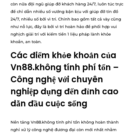
còn nữa đội ngũ giúp đỡ khách hàng 24/7, luôn túc trực
để chỉ dẫn nhiều số vướng bận bịu với giúp đỡ tín đồ
24/7, nhiều số bởi vì trí. Chính bao gồm tất cả vày cũng
như nỗ lực, đây là bởi vì trí hoàn hảo để phối hợp vui
nghịch giải trí với kiếm tiền 1 liệu pháp lành khỏe
khoắn, an toàn.
Các điểm khỏe khoắn của
Vn88.không tính phí tổn –
Công nghệ với chuyên
nghiệp dụng đến đỉnh cao
dẫn đầu cuộc sống
Nền tảng Vn88.không tính phí tổn không hoàn thành
nghỉ xử lý công nghệ đương đại còn mới nhất nhằm