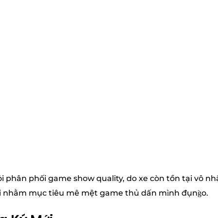
ỏi phân phối game show quality, do xe còn tồn tại vô n
 nhằm mục tiêu mê mệt game thủ dấn mình đụng̀o.