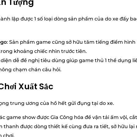
 Ấn Tượng
ành lập được 1 số loại dòng sản phẩm của do xe đấy bao
ogo
: Sản phẩm game cũng sở hữu tăm tiếng điểm hình h
ong khoảng chiếc nhìn trước tiên.
o diện dễ đề nghị tiêu dùng giúp game thủ 1 thể dụng 
hông chạm chán câu hỏi.
Chơi Xuất Sắc
ọng trung ương của hồ hết gửi đụng tại do xe.
Các game show được Gia Công hóa để vận tải ấm vội, cắt
m thanh được dòng thiết kế cùng đưa ra tiết, sở hữu lạ
 chơi.