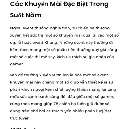
Các Khuyến Mãi Đặc Biệt Trong
Suốt Năm
Ngoài event thưởng nghĩa tình, 78 chiến hạ thường
xuyên hết sức thị một số khuyến mãi quái dị vào một số
dịp lễ hoặc event Khủng. Những event này thường đi
kèm theo mang một số phần tiến thưởng quý giá cùng
một số cuộc thi mê say, kích ưa thích sự gia nhập của
gamer.
vấn đề thường xuyên vươn lên là hóa một số event
khuyến mãi này chẳng một số giúp vẫn thiết kế ra sự
phấn khích ngoại kém chất lượng khiến mang lại tăng
mức sức cạnh tranh cùng đối đầu giữa một số gamer,
cùng theo mang giúp 78 chiến hạ luôn giữ được sôi
đụng trên phố hội cá trực tuyến nhiều phần lúc}{đặt
trực tuyến.