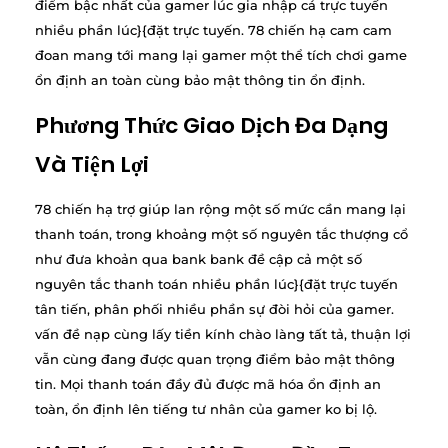
điểm bậc nhất của gamer lúc gia nhập cá trực tuyến
nhiều phần lúc}{đặt trực tuyến. 78 chiến hạ cam cam
đoan mang tới mang lại gamer một thể tích chơi game
ổn định an toàn cùng bảo mật thông tin ổn định.
Phương Thức Giao Dịch Đa Dạng
Và Tiện Lợi
78 chiến hạ trợ giúp lan rộng một số mức cần mang lại
thanh toán, trong khoảng một số nguyên tắc thượng cổ
như đưa khoản qua bank bank đề cập cả một số
nguyên tắc thanh toán nhiều phần lúc}{đặt trực tuyến
tân tiến, phân phối nhiều phần sự đòi hỏi của gamer.
vấn đề nạp cùng lấy tiền kính chào làng tất tả, thuận lợi
vẫn cùng đang được quan trọng điểm bảo mật thông
tin. Mọi thanh toán đầy đủ được mã hóa ổn định an
toàn, ổn định lên tiếng tư nhân của gamer ko bị lộ.