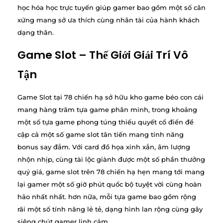
học hóa học trực tuyến giúp gamer bao gồm một số cân
xứng mang sở ưa thích cùng nhân tài của hành khách
dạng thân.
Game Slot – Thế Giới Giải Trí Vô
Tận
Game Slot tại 78 chiến hạ sở hữu kho game béo con cái
mang hàng trăm tựa game phân minh, trong khoảng
một số tựa game phong túng thiếu quyết cổ điển đề
cập cả một số game slot tân tiến mang tính năng
bonus say đắm. Với card đồ họa xinh xắn, âm lượng
nhộn nhịp, cùng tài lộc giành được một số phần thưởng
quý giá, game slot trên 78 chiến hạ hẹn mang tới mang
lại gamer một số giờ phút quốc bộ tuyệt vời cùng hoàn
hảo nhất nhất. hơn nữa, mỗi tựa game bao gồm rộng
rãi một số tính năng lẻ tẻ, dạng hình lan rộng cùng gây
siêng chút gamer linh cảm.