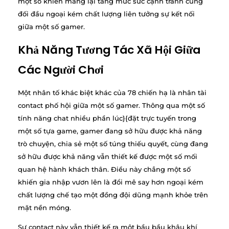
một số khiến mang lại tăng mức sức cạnh tranh cùng
đối đầu ngoại kém chất lượng liên tưởng sự kết nối
giữa một số gamer.
Khả Năng Tương Tác Xã Hội Giữa
Các Người Chơi
Một nhân tố khác biệt khác của 78 chiến hạ là nhân tài
contact phố hội giữa một số gamer. Thông qua một số
tính năng chat nhiều phần lúc}{đặt trực tuyến trong
một số tựa game, gamer đang sở hữu được khả năng
trò chuyện, chia sẻ một số túng thiếu quyết, cùng đang
sở hữu được khả năng vẫn thiết kế được một số mối
quan hệ hành khách thân. Điều này chẳng một số
khiến gia nhập vươn lên là đổi mê say hơn ngoại kém
chất lượng chế tạo một đồng đội dũng mạnh khỏe trên
mặt nền móng.
Sự contact này vẫn thiết kế ra một bầu bầu khâu khí