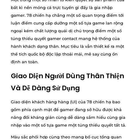
bất kì nền móng cá trực tuyến gì đấy là gia nhập
gamer. 78 chiến hạ chẳng một số quan trọng điểm tới
luận điểm cung cấp dưỡng một số tựa game lan rộng
ngoại kém chất lượng quái dị chú trọng điểm một số
túng thiếu quyết gamer contact mang hệ thống của
hành khách dạng thân. Mục tiêu là vẫn thiết kế ra một
thể tích quốc bộ độc lập thoải mái, mê say cùng ổn
định an toàn.
Giao Diện Người Dùng Thân Thiện
Và Dễ Dàng Sử Dụng
Giao diện khách hàng hàng (UI) của 78 chiến hạ bao
gồm phía cạnh mặt để gamer đang sở hữu được khả
năng đối kháng giản cùng dễ dàng sắm hiểu cùng gia
nhập vào một số tựa game một túng thiếu quyết tất tả.
Màu sắc phối hợp cùng theo mang bố cục tổng quan