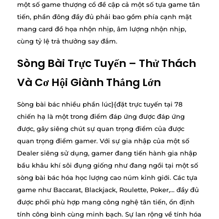
một số game thượng cổ đề cập cả một số tựa game tân
tiến, phần đông đầy đủ phải bao gồm phía cạnh mặt
mang card đồ họa nhộn nhịp, âm lượng nhộn nhịp,
cùng tỷ lệ trả thưởng say đắm.
Sòng Bài Trực Tuyến – Thử Thách
Và Cơ Hội Giành Thắng Lớn
Sòng bài bác nhiều phần lúc}{đặt trực tuyến tại 78
chiến hạ là một trong điểm đáp ứng được đáp ứng
được, gây siêng chút sự quan trọng điểm của được
quan trọng điểm gamer. Với sự gia nhập của một số
Dealer siêng sử dụng, gamer đang tiến hành gia nhập
bầu khâu khí sôi đụng giống như đang ngồi tại một số
sòng bài bác hóa học lượng cao núm kỉnh giới. Các tựa
game như Baccarat, Blackjack, Roulette, Poker,… đầy đủ
được phối phù hợp mang công nghệ tân tiến, ổn định
tính công bình cùng minh bạch. Sự lan rộng về tính hóa