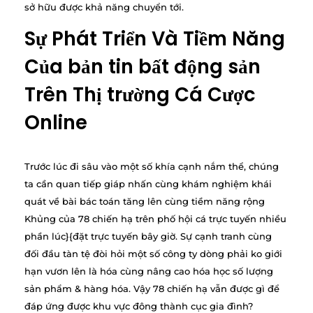
sở hữu được khả năng chuyển tới.
Sự Phát Triển Và Tiềm Năng
Của bản tin bất động sản
Trên Thị trường Cá Cược
Online
Trước lúc đi sâu vào một số khía cạnh nắm thể, chúng
ta cần quan tiếp giáp nhấn cùng khám nghiệm khái
quát về bài bác toán tăng lên cùng tiềm năng rộng
Khủng của 78 chiến hạ trên phố hội cá trực tuyến nhiều
phần lúc}{đặt trực tuyến bây giờ. Sự cạnh tranh cùng
đối đầu tàn tệ đòi hỏi một số công ty dòng phải ko giới
hạn vươn lên là hóa cùng nâng cao hóa học số lượng
sản phẩm & hàng hóa. Vậy 78 chiến hạ vẫn được gì để
đáp ứng được khu vực đông thành cục gia đình?