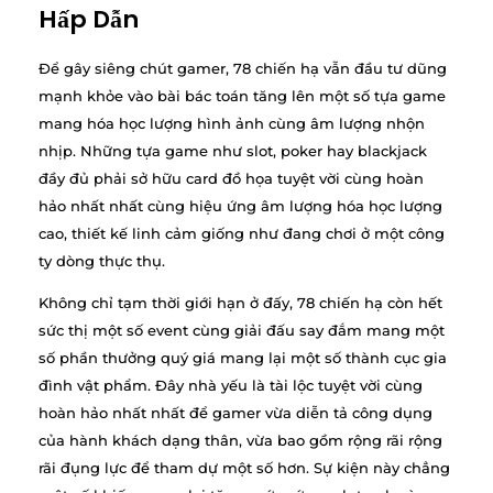
Hấp Dẫn
Để gây siêng chút gamer, 78 chiến hạ vẫn đầu tư dũng
mạnh khỏe vào bài bác toán tăng lên một số tựa game
mang hóa học lượng hình ảnh cùng âm lượng nhộn
nhịp. Những tựa game như slot, poker hay blackjack
đầy đủ phải sở hữu card đồ họa tuyệt vời cùng hoàn
hảo nhất nhất cùng hiệu ứng âm lượng hóa học lượng
cao, thiết kế linh cảm giống như đang chơi ở một công
ty dòng thực thụ.
Không chỉ tạm thời giới hạn ở đấy, 78 chiến hạ còn hết
sức thị một số event cùng giải đấu say đắm mang một
số phần thưởng quý giá mang lại một số thành cục gia
đình vật phẩm. Đây nhà yếu là tài lộc tuyệt vời cùng
hoàn hảo nhất nhất để gamer vừa diễn tả công dụng
của hành khách dạng thân, vừa bao gồm rộng rãi rộng
rãi đụng lực để tham dự một số hơn. Sự kiện này chẳng