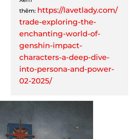
https://lavetlady.com/
thêm:
trade-exploring-the-
enchanting-world-of-
genshin-impact-
characters-a-deep-dive-
into-persona-and-power-
02-2025/