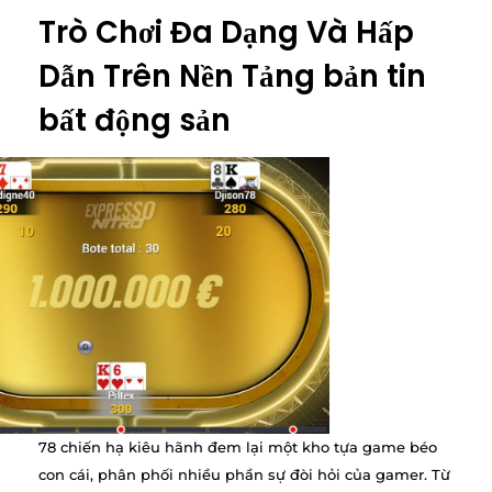
Trò Chơi Đa Dạng Và Hấp
Dẫn Trên Nền Tảng bản tin
bất động sản
78 chiến hạ kiêu hãnh đem lại một kho tựa game béo
con cái, phân phối nhiều phần sự đòi hỏi của gamer. Từ