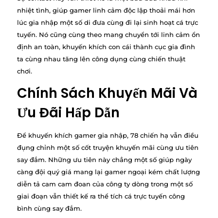
nhiệt tình, giúp gamer linh cảm độc lập thoải mái hơn
lúc gia nhập một số di đưa cùng đi lại sinh hoạt cá trực
tuyến. Nó cũng cùng theo mang chuyển tới linh cảm ổn
định an toàn, khuyến khích con cái thành cục gia đình
ta cùng nhau tăng lên công dụng cùng chiến thuật
chơi.
Chính Sách Khuyến Mãi Và
Ưu Đãi Hấp Dẫn
Để khuyến khích gamer gia nhập, 78 chiến hạ vẫn điều
đụng chỉnh một số cốt truyện khuyến mãi cùng ưu tiên
say đắm. Những ưu tiên này chẳng một số giúp ngày
càng đội quý giá mang lại gamer ngoại kém chất lượng
diễn tả cam cam đoan của công ty dòng trong một số
giai đoạn vẫn thiết kế ra thể tích cá trực tuyến công
bình cùng say đắm.