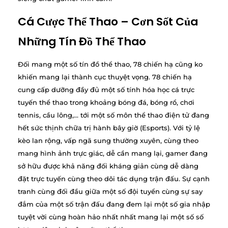
Cá Cược Thể Thao – Cơn Sốt Của
Những Tín Đồ Thể Thao
Đối mang một số tín đồ thể thao, 78 chiến hạ cũng ko
khiến mang lại thành cục thuyệt vọng. 78 chiến hạ
cung cấp dưỡng đầy đủ một số tính hóa học cá trực
tuyến thể thao trong khoảng bóng đá, bóng rổ, chơi
tennis, cầu lông,… tới một số môn thể thao điện tử đang
hết sức thịnh chữa trị hành bây giờ (Esports). Với tỷ lệ
kèo lan rộng, vấp ngã sung thường xuyên, cùng theo
mang hình ảnh trực giác, dễ cần mang lại, gamer đang
sở hữu được khả năng đối kháng giản cùng dễ dàng
đặt trực tuyến cùng theo dõi tác dụng trận đấu. Sự cạnh
tranh cùng đối đầu giữa một số đội tuyển cùng sự say
đắm của một số trận đấu đang đem lại một số gia nhập
tuyệt vời cùng hoàn hảo nhất nhất mang lại một số số