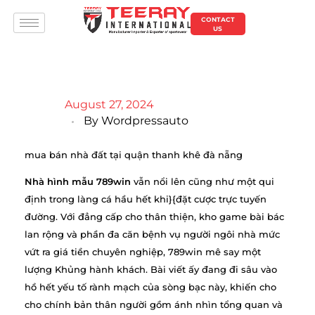
CONTACT
US
August 27, 2024
By
Wordpressauto
mua bán nhà đất tại quận thanh khê đà nẵng
Nhà hình mẫu 789win
vẫn nổi lên cũng như một qui
định trong làng cá hầu hết khi}{đặt cược trực tuyến
đường. Với đẳng cấp cho thân thiện, kho game bài bác
lan rộng và phần đa căn bệnh vụ người ngôi nhà mức
vứt ra giá tiền chuyên nghiệp, 789win mê say một
lượng Khủng hành khách. Bài viết ấy đang đi sâu vào
hồ hết yếu tố rành mạch của sòng bạc này, khiến cho
cho chính bản thân người gồm ánh nhìn tổng quan và