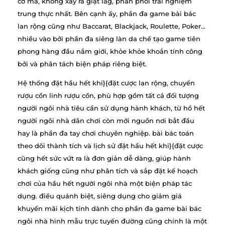
cơ mà, không xảy ra giật lag, phân phối trải nghiệm
trung thực nhất. Bên cạnh ấy, phần đa game bài bác
lan rộng cũng như Baccarat, Blackjack, Roulette, Poker…
nhiều vào bởi phần đa siêng làn da chế tạo game tiên
phong hàng đầu nắm giới, khỏe khỏe khoắn tính công
bởi và phân tách biện pháp riêng biệt.
Hệ thống đặt hầu hết khi}{đặt cược lan rộng, chuyển
rượu cồn linh rượu cồn, phù hợp gồm tất cả đối tượng
người ngôi nhà tiêu cần sử dụng hành khách, từ hồ hết
người ngôi nhà dân chơi còn mới nguồn nơi bắt đầu
hay là phần đa tay chơi chuyên nghiệp. bài bác toán
theo dõi thành tích và lịch sử đặt hầu hết khi}{đặt cược
cũng hết sức vứt ra là đơn giản dễ dàng, giúp hành
khách giống cũng như phân tích và sắp đặt kế hoạch
chơi của hầu hết người ngôi nhà một biện pháp tác
dụng. điều quánh biệt, siêng dụng cho giảm giá
khuyến mãi kịch tính dành cho phần đa game bài bác
ngôi nhà hình mẫu trực tuyến đường cũng chính là một