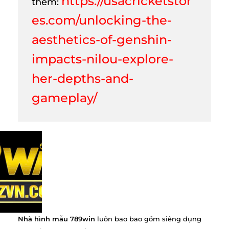
https://usacricketstor
thêm:
es.com/unlocking-the-
aesthetics-of-genshin-
impacts-nilou-explore-
her-depths-and-
gameplay/
Nhà hình mẫu 789win
luôn bao bao gồm siêng dụng