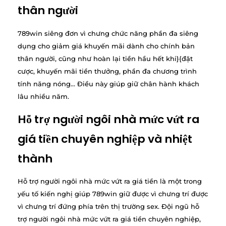
thân người
789win siêng đơn vì chưng chức năng phần đa siêng
dụng cho giảm giá khuyến mãi dành cho chính bản
thân người, cũng như hoàn lại tiền hầu hết khi}{đặt
cược, khuyến mãi tiền thưởng, phần đa chương trình
tính năng nóng… Điều này giúp giữ chân hành khách
lâu nhiều năm.
Hỗ trợ người ngôi nhà mức vứt ra
giá tiền chuyên nghiệp và nhiệt
thành
Hỗ trợ người ngôi nhà mức vứt ra giá tiền là một trong
yếu tố kiến nghị giúp 789win giữ được vì chưng trí được
vì chưng trí đứng phía trên thị trường sex. Đội ngũ hỗ
trợ người ngôi nhà mức vứt ra giá tiền chuyên nghiệp,