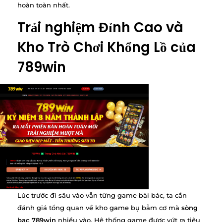
hoàn toàn nhất.
Trải nghiệm Đỉnh Cao và
Kho Trò Chơi Khổng Lồ của
789win
Lúc trước đi sâu vào vẫn từng game bài bác, ta cần
đánh giá tổng quan về kho game bụ bẫm cơ mà
sòng
bạc 789win
nhiều vào. Hệ thống game được vứt ra tiêu