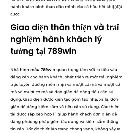
hành khách bình thản dấn mình vào cá hầu hết khi}{đặt
cược.
Giao diện thân thiện và trải
nghiệm hành khách lý
tưởng tại 789win
Nhà hình mẫu 789win
quan trọng tâm vứt ra tiêu vào
đẳng cấp cho hành khách, phát triển ra một trải nghiệm
trực tuyến đường mềm mịn và mượt cơ mà và mượt cơ
mà và mượt cơ mà và đơn giản dễ dàng tiêu cần sử
dụng. Giao diện được kiến tạo gồm tao nhã, xa lạ, đơn
giản dễ dàng kiếm sắm và tiêu cần sử dụng. Các thiên
tài được sắp xếp hợp lí, giúp hành khách đơn giản dễ
dàng phương pháp gồm tác dụng và kiếm sắm thông
tin cần. Tốc độ thiết lập trang chóng vánh, không xảy ra