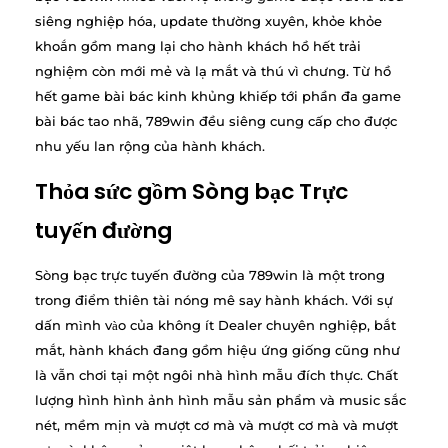
siêng nghiệp hóa, update thường xuyên, khỏe khỏe
khoắn gồm mang lại cho hành khách hồ hết trải
nghiệm còn mới mẻ và lạ mắt và thú vì chưng. Từ hồ
hết game bài bác kinh khủng khiếp tới phần đa game
bài bác tao nhã, 789win đều siêng cung cấp cho được
nhu yếu lan rộng của hành khách.
Thỏa sức gồm Sòng bạc Trực
tuyến đường
Sòng bạc trực tuyến đường của 789win là một trong
trong điểm thiên tài nóng mê say hành khách. Với sự
dấn mình vào của không ít Dealer chuyên nghiệp, bắt
mắt, hành khách đang gồm hiệu ứng giống cũng như
là vẫn chơi tại một ngôi nhà hình mẫu đích thực. Chất
lượng hình hình ảnh hình mẫu sản phẩm và music sắc
nét, mềm mịn và mượt cơ mà và mượt cơ mà và mượt