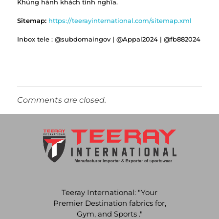
Khủng hành khách tình nghĩa.
Sitemap:
https://teerayinternational.com/sitemap.xml
Inbox tele : @subdomaingov | @Appal2024 | @fb882024
Comments are closed.
Teeray International: "Your
Premier Destination fabrics for,
Gym, and Sports ."