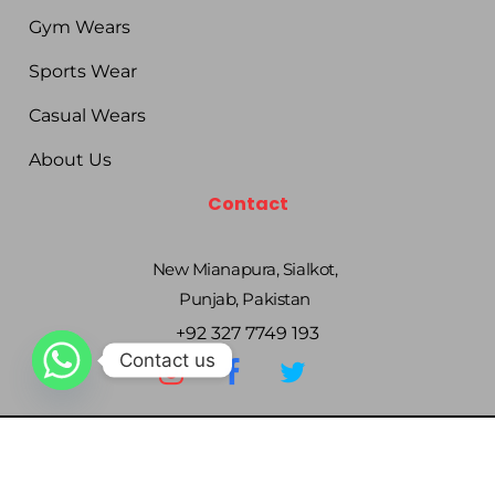
Gym Wears
Sports Wear
Casual Wears
About Us
Contact
New Mianapura, Sialkot,
Punjab, Pakistan
+92 327 7749 193
Contact us
© 2024 teerayinternational. Powered By
Techxenium