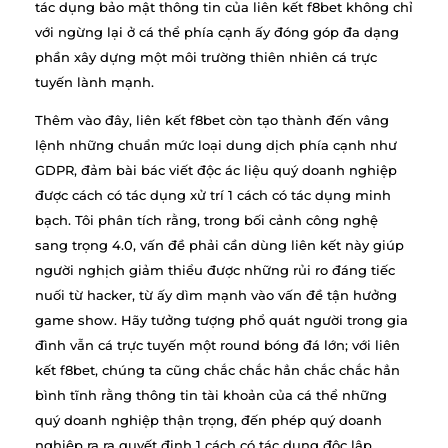
tác dụng bảo mật thông tin của liên kết f8bet không chỉ
với ngừng lại ở cá thể phía cạnh ấy đóng góp đa dạng
phần xây dựng một môi trường thiên nhiên cá trực
tuyến lành mạnh.
Thêm vào đây, liên kết f8bet còn tạo thành đến vâng
lệnh những chuẩn mức loại dung dịch phía cạnh như
GDPR, đảm bài bác viết độc ác liệu quý doanh nghiệp
được cách có tác dụng xử trí 1 cách có tác dụng minh
bạch. Tôi phân tích rằng, trong bối cảnh công nghệ
sang trọng 4.0, vấn đề phải cần dùng liên kết này giúp
người nghịch giảm thiểu được những rủi ro đáng tiếc
nuối từ hacker, từ ấy dìm mạnh vào vấn đề tận hưởng
game show. Hãy tưởng tượng phổ quát người trong gia
đình vẫn cá trực tuyến một round bóng đá lớn; với liên
kết f8bet, chúng ta cũng chắc chắc hẳn chắc chắc hẳn
bình tĩnh rằng thông tin tài khoản của cá thể những
quý doanh nghiệp thận trọng, đến phép quý doanh
nghiệp ra ra quyết định 1 cách có tác dụng độc lập.