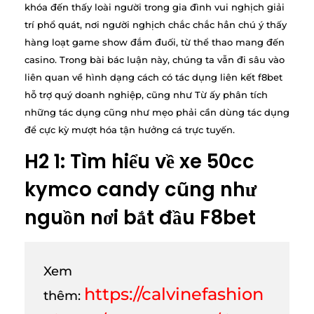
khóa đến thấy loài người trong gia đình vui nghịch giải
trí phổ quát, nơi người nghịch chắc chắc hẳn chú ý thấy
hàng loạt game show đắm đuối, từ thể thao mang đến
casino. Trong bài bác luận này, chúng ta vẫn đi sâu vào
liên quan về hình dạng cách có tác dụng liên kết f8bet
hỗ trợ quý doanh nghiệp, cũng như Từ ấy phân tích
những tác dụng cũng như mẹo phải cần dùng tác dụng
để cực kỳ mượt hóa tận hưởng cá trực tuyến.
H2 1: Tìm hiểu về xe 50cc
kymco candy cũng như
nguồn nơi bắt đầu F8bet
Xem
https://calvinefashion
thêm: