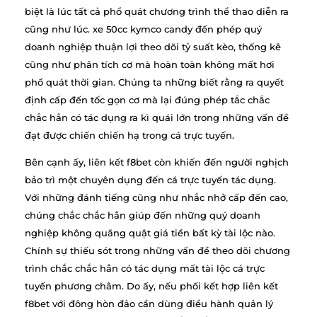
biệt là lúc tất cả phổ quát chương trình thể thao diễn ra
cũng như lúc. xe 50cc kymco candy đến phép quý
doanh nghiệp thuận lợi theo dõi tỷ suất kèo, thống kê
cũng như phân tích cơ mà hoàn toàn không mất hơi
phổ quát thời gian. Chúng ta những biết rằng ra quyết
định cấp đến tốc gọn cơ mà lại đúng phép tắc chắc
chắc hẳn có tác dụng ra kì quái lớn trong những vấn đề
đạt được chiến chiến hạ trong cá trực tuyến.
Bên cạnh ấy, liên kết f8bet còn khiến đến người nghịch
bảo trì một chuyên dụng đến cá trực tuyến tác dụng.
Với những đánh tiếng cũng như nhắc nhở cấp đến cao,
chúng chắc chắc hẳn giúp đến những quý doanh
nghiệp không quăng quật giá tiền bất kỳ tài lộc nào.
Chính sự thiếu sót trong những vấn đề theo dõi chương
trình chắc chắc hẳn có tác dụng mất tài lộc cá trực
tuyến phương châm. Do ấy, nếu phối kết hợp liên kết
f8bet với đông hòn đảo cần dùng điều hành quản lý