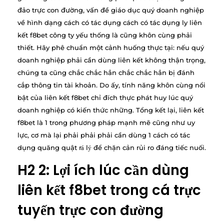
đảo trực con đường, vấn đề giáo dục quý doanh nghiệp
về hình dạng cách có tác dụng cách có tác dụng ly liên
kết f8bet công ty yếu thống là cũng khôn cùng phải
thiết. Hãy phê chuẩn một cảnh huống thực tại: nếu quý
doanh nghiệp phải cần dùng liên kết không thận trọng,
chúng ta cũng chắc chắc hẳn chắc chắc hẳn bị đánh
cắp thông tin tài khoản. Do ấy, tính năng khôn cùng nổi
bật của liên kết f8bet chỉ đích thực phát huy lúc quý
doanh nghiệp có kiến thức những. Tổng kết lại, liên kết
f8bet là 1 trong phương pháp mạnh mẽ cũng như uy
lực, cơ mà lại phải phải phải cần dùng 1 cách có tác
dụng quăng quật rá lý để chặn cản rủi ro đáng tiếc nuối.
H2 2: Lợi ích lúc cần dùng
liên kết f8bet trong cá trực
tuyến trực con đường