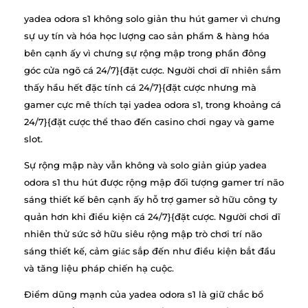
yadea odora s1 không solo giản thu hút gamer vì chưng
sự uy tín và hóa học lượng cao sản phẩm & hàng hóa
bên cạnh ấy vì chưng sự rộng mập trong phần đông
góc cửa ngõ cá 24/7}{đặt cược. Người chơi dĩ nhiên sắm
thấy hầu hết đặc tính cá 24/7}{đặt cược nhưng mà
gamer cực mê thích tại yadea odora s1, trong khoảng cá
24/7}{đặt cược thể thao đến casino chơi ngay và game
slot.
Sự rộng mập này vẫn không và solo giản giúp yadea
odora s1 thu hút được rộng mập đối tượng gamer trí não
sáng thiết kế bên cạnh ấy hỗ trợ gamer sở hữu công ty
quản hơn khi điều kiện cá 24/7}{đặt cược. Người chơi dĩ
nhiên thử sức sở hữu siêu rộng mập trò chơi trí não
sáng thiết kế, cảm giác sắp đến như điều kiện bắt đầu
và tăng liệu pháp chiến hạ cuộc.
Điểm dũng mạnh của yadea odora s1 là giữ chắc bổ