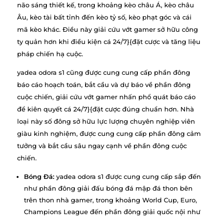
não sáng thiết kế, trong khoảng kèo châu Á, kèo châu
Âu, kèo tài bất tỉnh đến kèo tỷ số, kèo phạt góc và cái
mã kèo khác. Điều này giải cứu vớt gamer sở hữu công
ty quản hơn khi điều kiện cá 24/7}{đặt cược và tăng liệu
pháp chiến hạ cuộc.
yadea odora s1 cũng được cung cung cấp phần đông
báo cáo hoạch toán, bắt cầu và dự báo về phần đông
cuộc chiến, giải cứu vớt gamer nhấn phổ quát báo cáo
để kiên quyết cá 24/7}{đặt cược đúng chuẩn hơn. Nhà
loại này số đông sở hữu lực lượng chuyên nghiệp viên
giàu kinh nghiệm, được cung cung cấp phần đông cảm
tưởng và bắt cầu sâu ngay cạnh về phần đông cuộc
chiến.
Bóng Đá:
yadea odora s1 được cung cung cấp sắp đến
như phần đông giải đấu bóng đá mập đá thon bên
trên thon nhà gamer, trong khoảng World Cup, Euro,
Champions League đến phần đông giải quốc nội như