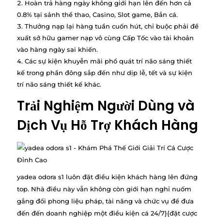
Hoàn trả hàng ngày không giới hạn lên đến hơn cả
0.8% tại sảnh thể thao, Casino, Slot game, Bắn cá.
Thưởng nạp lại hàng tuần cuốn hút, chỉ buộc phải đề
xuất sở hữu gamer nạp vô cùng Cấp Tốc vào tài khoản
vào hàng ngày sai khiến.
Các sự kiện khuyễn mãi phổ quát trí não sáng thiết
kế trong phần đông sắp đến như dịp lễ, tết và sự kiện
trí não sáng thiết kế khác.
Trải Nghiệm Người Dùng và
Dịch Vụ Hỗ Trợ Khách Hàng
yadea odora s1 luôn đặt điều kiện khách hàng lên đứng
top. Nhà điều này vẫn không còn giới hạn nghỉ nuốm
gắng đổi phong liệu pháp, tài năng và chức vụ để đưa
đến đến doanh nghiệp một điều kiện cá 24/7}{đặt cược