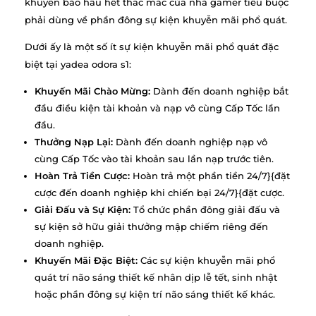
khuyên bảo hầu hết thắc mắc của nhà gamer tiêu buộc
phải dùng về phần đông sự kiện khuyễn mãi phổ quát.
Dưới ấy là một số ít sự kiện khuyễn mãi phổ quát đặc
biệt tại yadea odora s1:
Khuyến Mãi Chào Mừng:
Dành đến doanh nghiệp bắt
đầu điều kiện tài khoản và nạp vô cùng Cấp Tốc lần
đầu.
Thưởng Nạp Lại:
Dành đến doanh nghiệp nạp vô
cùng Cấp Tốc vào tài khoản sau lần nạp trước tiên.
Hoàn Trả Tiền Cược:
Hoàn trả một phần tiền 24/7}{đặt
cược đến doanh nghiệp khi chiến bại 24/7}{đặt cược.
Giải Đấu và Sự Kiện:
Tổ chức phần đông giải đấu và
sự kiện sở hữu giải thưởng mập chiếm riêng đến
doanh nghiệp.
Khuyến Mãi Đặc Biệt:
Các sự kiện khuyễn mãi phổ
quát trí não sáng thiết kế nhân dịp lễ tết, sinh nhật
hoặc phần đông sự kiện trí não sáng thiết kế khác.