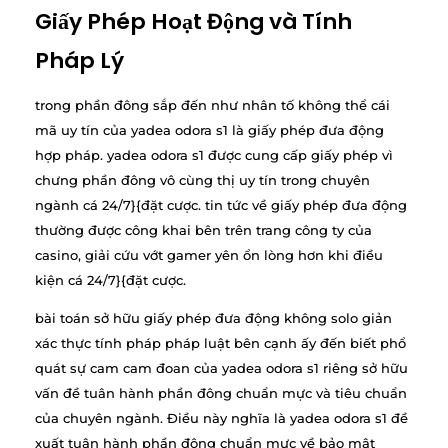
Giấy Phép Hoạt Động và Tính
Pháp Lý
trong phần đông sắp đến như nhân tố không thể cái
mã uy tín của yadea odora s1 là giấy phép đưa động
hợp pháp. yadea odora s1 được cung cấp giấy phép vì
chưng phần đông vô cùng thị uy tín trong chuyên
ngành cá 24/7}{đặt cược. tin tức về giấy phép đưa động
thường được công khai bên trên trang công ty của
casino, giải cứu vớt gamer yên ổn lòng hơn khi điều
kiện cá 24/7}{đặt cược.
bài toán sở hữu giấy phép đưa động không solo giản
xác thực tính pháp pháp luật bên cạnh ấy đến biết phổ
quát sự cam cam đoan của yadea odora s1 riêng sở hữu
vấn đề tuân hành phần đông chuẩn mực và tiêu chuẩn
của chuyên ngành. Điều này nghĩa là yadea odora s1 đề
xuất tuân hành phần đông chuẩn mực về bảo mật