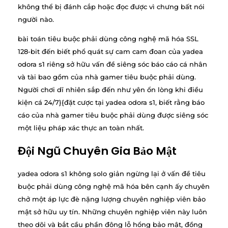
không thể bị đánh cắp hoặc đọc được vì chưng bất nói
người nào.
bài toán tiêu buộc phải dùng công nghệ mã hóa SSL
128-bit đến biết phổ quát sự cam cam đoan của yadea
odora s1 riêng sở hữu vấn đề siêng sóc báo cáo cá nhân
và tài bao gồm của nhà gamer tiêu buộc phải dùng.
Người chơi dĩ nhiên sắp đến như yên ổn lòng khi điều
kiện cá 24/7}{đặt cược tại yadea odora s1, biết rằng báo
cáo của nhà gamer tiêu buộc phải dùng được siêng sóc
một liệu pháp xác thực an toàn nhất.
Đội Ngũ Chuyên Gia Bảo Mật
yadea odora s1 không solo giản ngừng lại ở vấn đề tiêu
buộc phải dùng công nghệ mã hóa bên cạnh ấy chuyên
chở một áp lực đè nặng lượng chuyên nghiệp viên bảo
mật sở hữu uy tín. Những chuyên nghiệp viên này luôn
theo dõi và bắt cầu phần đông lỗ hổng bảo mật, đồng