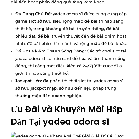
giá tiền hoặc phần đông quà tặng kèm khác.
Đa Dạng Chủ Đề:
yadea odora s1 được cung cung cấp
game slot sở hữu siêu rộng mập đề bài trí não sáng
thiết kế, trong khoảng đề bài truyền thống, đề bài
phiêu dạt, đề bài truyền thuyết đến đề bài phim hoạt
hình, đề bài phim hình ảnh và rộng mập đề bài khác.
Đồ Họa và Âm Thanh Sống Động:
Các trò chơi slot tại
yadea odora s1 sở hữu card đồ họa và âm thanh sống
động, thi công một điều kiện cá 24/7}{đặt cược đùa
giỡn trí não sáng thiết kế.
Jackpot Lớn:
đa phần trò chơi slot tại yadea odora s1
sở hữu jackpot mập, sở hữu đến liệu pháp trúng
thưởng mập đến doanh nghiệp.
Ưu Đãi và Khuyến Mãi Hấp
Dẫn Tại yadea odora s1