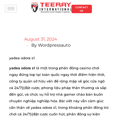
CONTACT
US
August 31, 2024
By
Wordpressauto
yadea odora s1
yadea odora s1
là một trong phần đông casino chơi
ngay đứng top tại toàn quốc ngay thời điểm hiện thời,
công ty quản sở hữu vấn đề rộng mập về góc cửa ngõ
cá 24/7}{đặt cược, phong liệu pháp thân thương và sắp
đến gũi, và chức vụ hỗ trợ nhà gamer chào bán buôn
chuyên nghiệp nghiệp hóa. Bài viết này vẫn cảm giác
cẩn thận về yadea odora s1, trong khoảng phần đông trò
chơi cá 24/7}{đặt cược cuốn hút, phần đông sự kiện