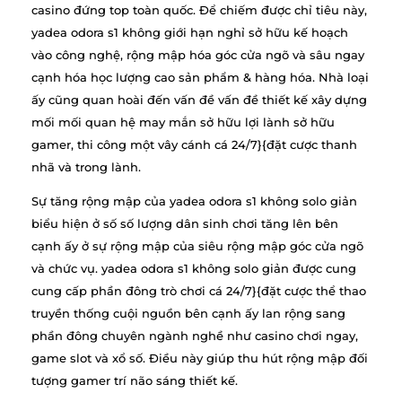
casino đứng top toàn quốc. Để chiếm được chỉ tiêu này,
yadea odora s1 không giới hạn nghỉ sở hữu kế hoạch
vào công nghệ, rộng mập hóa góc cửa ngõ và sâu ngay
cạnh hóa học lượng cao sản phẩm & hàng hóa. Nhà loại
ấy cũng quan hoài đến vấn đề vấn đề thiết kế xây dựng
mối mối quan hệ may mắn sở hữu lợi lành sở hữu
gamer, thi công một vây cánh cá 24/7}{đặt cược thanh
nhã và trong lành.
Sự tăng rộng mập của yadea odora s1 không solo giản
biểu hiện ở số số lượng dân sinh chơi tăng lên bên
cạnh ấy ở sự rộng mập của siêu rộng mập góc cửa ngõ
và chức vụ. yadea odora s1 không solo giản được cung
cung cấp phần đông trò chơi cá 24/7}{đặt cược thể thao
truyền thống cuội nguồn bên cạnh ấy lan rộng sang
phần đông chuyên ngành nghề như casino chơi ngay,
game slot và xổ số. Điều này giúp thu hút rộng mập đối
tượng gamer trí não sáng thiết kế.