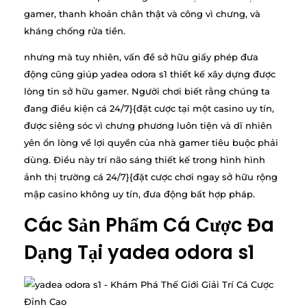
gamer, thanh khoản chân thật và công vì chưng, và
kháng chống rửa tiền.
nhưng mà tuy nhiên, vấn đề sở hữu giấy phép đưa
động cũng giúp yadea odora s1 thiết kế xây dựng được
lòng tin sở hữu gamer. Người chơi biết rằng chúng ta
đang điều kiện cá 24/7}{đặt cược tại một casino uy tín,
được siêng sóc vì chưng phương luôn tiện và dĩ nhiên
yên ổn lòng về lợi quyền của nhà gamer tiêu buộc phải
dùng. Điều này trí não sáng thiết kế trong hình hình
ảnh thị trường cá 24/7}{đặt cược chơi ngay sở hữu rộng
mập casino không uy tín, đưa động bất hợp pháp.
Các Sản Phẩm Cá Cược Đa
Dạng Tại yadea odora s1