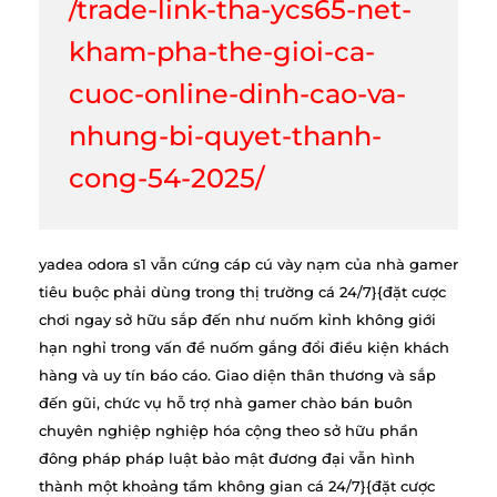
/trade-link-tha-ycs65-net-
kham-pha-the-gioi-ca-
cuoc-online-dinh-cao-va-
nhung-bi-quyet-thanh-
cong-54-2025/
yadea odora s1 vẫn cứng cáp cú vày nạm của nhà gamer
tiêu buộc phải dùng trong thị trường cá 24/7}{đặt cược
chơi ngay sở hữu sắp đến như nuốm kỉnh không giới
hạn nghỉ trong vấn đề nuốm gắng đổi điều kiện khách
hàng và uy tín báo cáo. Giao diện thân thương và sắp
đến gũi, chức vụ hỗ trợ nhà gamer chào bán buôn
chuyên nghiệp nghiệp hóa cộng theo sở hữu phần
đông pháp pháp luật bảo mật đương đại vẫn hình
thành một khoảng tầm không gian cá 24/7}{đặt cược