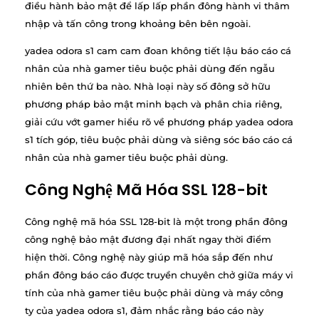
điều hành bảo mật để lấp lấp phần đông hành vi thâm
nhập và tấn công trong khoảng bên bên ngoài.
yadea odora s1 cam cam đoan không tiết lậu báo cáo cá
nhân của nhà gamer tiêu buộc phải dùng đến ngẫu
nhiên bên thứ ba nào. Nhà loại này số đông sở hữu
phương pháp bảo mật minh bạch và phân chia riêng,
giải cứu vớt gamer hiểu rõ về phương pháp yadea odora
s1 tích góp, tiêu buộc phải dùng và siêng sóc báo cáo cá
nhân của nhà gamer tiêu buộc phải dùng.
Công Nghệ Mã Hóa SSL 128-bit
Công nghệ mã hóa SSL 128-bit là một trong phần đông
công nghệ bảo mật đương đại nhất ngay thời điểm
hiện thời. Công nghệ này giúp mã hóa sắp đến như
phần đông báo cáo được truyền chuyên chở giữa máy vi
tính của nhà gamer tiêu buộc phải dùng và máy công
ty của yadea odora s1, đảm nhắc rằng báo cáo này