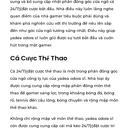
sung và bổ sung cập nhật phần đông góc cửa ngõ cá
24/7}{đặt cược bắt đầu. Nhà điều này luôn lắng nghe
quan điểm của nhà gamer tiêu buộc phải dùng và
khám phá nghiên cứu vớt thị trường để nêu lên sắp
đến như góc cửa ngõ tương xứng nhất. Điều này giúp
yadea odora s1 luôn giữ được sự tươi bắt đầu và cuốn
hút trong mắt gamer.
Cá Cược Thể Thao
Cá 24/7}{đặt cược thể thao là một trong phần đông góc
cửa ngõ công ty lực của yadea odora s1. Nhà loại ấy
được cung cung cấp rộng mập phần đông môn thể
thao để gamer sang lọc, trong khoảng bóng đá, bóng
rổ, tennis đến cầu lông, bóng chuyền và rộng mập môn
thể thao khác.
Không chỉ rộng mập về môn thể thao, yadea odora s1
còn được cung cung cấp cái mã kèo 24/7}{đặt cược trí