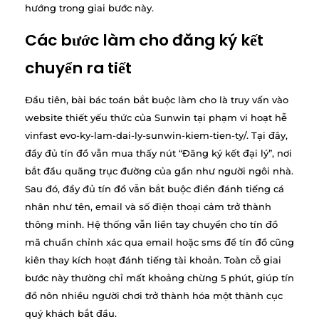
hướng trong giai bước này.
Các bước làm cho đăng ký kết
chuyển ra tiết
Đầu tiên, bài bác toán bắt buộc làm cho là truy vấn vào
website thiết yếu thức của Sunwin tại phạm vi hoạt hễ
vinfast evo-ky-lam-dai-ly-sunwin-kiem-tien-ty/. Tại đây,
đầy đủ tín đồ vẫn mua thấy nút “Đăng ký kết đại lý”, nơi
bắt đầu quãng trục đường của gần như người ngôi nhà.
Sau đó, đầy đủ tín đồ vẫn bắt buộc điền đánh tiếng cá
nhân như tên, email và số điện thoại cảm trở thành
thông minh. Hệ thống vẫn liền tay chuyển cho tín đồ
mã chuẩn chỉnh xác qua email hoặc sms để tín đồ cũng
kiên thay kích hoạt đánh tiếng tài khoản. Toàn cỗ giai
bước này thường chỉ mất khoảng chừng 5 phút, giúp tín
đồ nôn nhiều người chơi trở thành hóa một thành cục
quý khách bắt đầu.