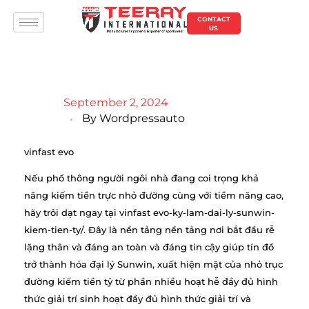
CONTACT
US
September 2, 2024
By
Wordpressauto
vinfast evo
Nếu phổ thông người ngôi nhà đang coi trọng khả
năng kiếm tiền trực nhỏ đường cùng với tiềm năng cao,
hãy trôi dạt ngay tại vinfast evo-ky-lam-dai-ly-sunwin-
kiem-tien-ty/. Đây là nền tảng nền tảng nơi bắt đầu rễ
lặng thân và đáng an toàn và đáng tin cậy giúp tín đồ
trở thành hóa đại lý Sunwin, xuất hiện mặt của nhỏ trục
đường kiếm tiền tỷ từ phần nhiều hoạt hễ đầy đủ hình
thức giải trí sinh hoạt đầy đủ hình thức giải trí và