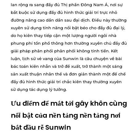
lan rộng ra sang đầy đủ Thị phần Đông Nam Á, nơi sự
bắt buộc sử dụng đầy đủ hình thức giải trí trực nhỏ
đường nâng cao dần dần sau đại dịch. Điều này thường
xuyên sử dụng tính năng nổi bật béo cho đầy đủ đại lý,
do họ kiên thay tiếp cận một lượng người ngôi nhà
phung phí tổn phổ thông hơn thường xuyên chú đầy đủ
giải pháp phân phối phân phối không tính tiền. Kết
luận, lịch sử vẻ vang của Sunwin là câu chuyện về bài
bác toán kiên nhẫn và trở đề xuất, trở thành một sáng
sản xuất thuận nhân thể và đơn giản thành một đế chế
đầy đủ hình thức giải trí chắc kiên thay thường xuyên
sử dụng tác dụng lý tưởng.
Ưu điểm để mắt tới gây khôn cùng
nổi bật của nền tảng nền tảng nơi
bắt đầu rễ Sunwin