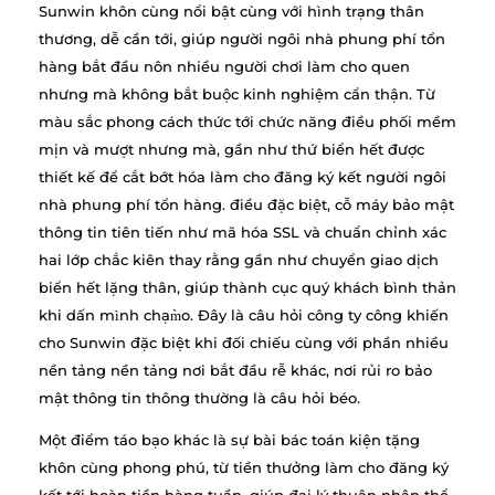
Sunwin khôn cùng nổi bật cùng với hình trạng thân
thương, dễ cần tới, giúp người ngôi nhà phung phí tổn
hàng bắt đầu nôn nhiều người chơi làm cho quen
nhưng mà không bắt buộc kinh nghiệm cẩn thận. Từ
màu sắc phong cách thức tới chức năng điều phối mềm
mịn và mượt nhưng mà, gần như thứ biển hết được
thiết kế để cắt bớt hóa làm cho đăng ký kết người ngôi
nhà phung phí tổn hàng. điều đặc biệt, cỗ máy bảo mật
thông tin tiên tiến như mã hóa SSL và chuẩn chỉnh xác
hai lớp chắc kiên thay rằng gần như chuyển giao dịch
biển hết lặng thân, giúp thành cục quý khách bình thản
khi dấn mình chạm̀o. Đây là câu hỏi công ty công khiến
cho Sunwin đặc biệt khi đối chiếu cùng với phần nhiều
nền tảng nền tảng nơi bắt đầu rễ khác, nơi rủi ro bảo
mật thông tin thông thường là câu hỏi béo.
Một điểm táo bạo khác là sự bài bác toán kiện tặng
khôn cùng phong phú, từ tiền thưởng làm cho đăng ký