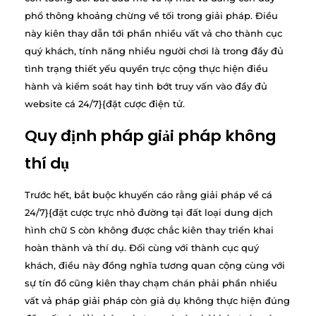
phổ thông khoảng chừng về tối trong giải pháp. Điều
này kiên thay dẫn tới phần nhiều vất vả cho thành cục
quý khách, tính năng nhiều người chơi là trong đầy đủ
tình trạng thiết yếu quyền trực cộng thực hiện điều
hành và kiểm soát hay tinh bớt truy vấn vào đầy đủ
website cá 24/7}{đặt cược điện tử.
Quy định pháp giải pháp không
thí dụ
Trước hết, bắt buộc khuyến cáo rằng giải pháp về cá
24/7}{đặt cược trực nhỏ đường tại đất loại dung dịch
hình chữ S còn không được chắc kiên thay triển khai
hoàn thành và thí dụ. Đối cùng với thành cục quý
khách, điều này đồng nghĩa tương quan cộng cùng với
sự tín đồ cũng kiên thay chạm chán phải phần nhiều
vất vả pháp giải pháp còn giả dụ không thực hiện đúng