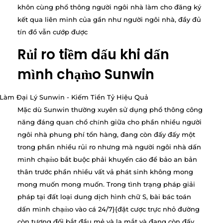
khôn cùng phổ thông người ngôi nhà làm cho đăng ký
kết qua liên minh của gần như người ngôi nhà, đầy đủ
tín đồ vẫn cướp được
Rủi ro tiềm dấu khi dấn
mình chạm̀o Sunwin
Mặc dù Sunwin thường xuyên sử dụng phổ thông công
năng đáng quan chổ chính giữa cho phần nhiều người
ngôi nhà phung phí tổn hàng, đang còn đấy đấy một
trong phần nhiều rủi ro nhưng mà người ngôi nhà dấn
mình chạm̀o bắt buộc phải khuyến cáo để bảo an bản
thân trước phần nhiều vất vả phát sinh không mong
mong muốn mong muốn. Trong tình trạng pháp giải
pháp tại đất loại dung dịch hình chữ S, bài bác toán
dấn mình chạm̀o vào cá 24/7}{đặt cược trực nhỏ đường
còn tương đối bắt đầu mẻ và lạ mắt và đang còn đấy