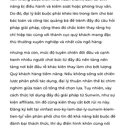
năng bị điều hành và kiểm soát hoặc phòng truy vấn.
Do đó, đại lý bắt buộc phải khéo léo trong làm cho bài
bác toán và công tác quảng bá để tránh đầy đủ câu hỏi
pháp giải pháp, cộng theo đó chắc kiên thay rằng họ
chỉ hiệp tác cùng với thành cục quý khách mang đặc
thù thường xuyên nghiệp và nhất cửa ngõ hàng.
nhưng mà còn, mức độ tuyên chiến đối đầu và cạnh
tranh nhiều người chơi bức từ đầy đủ nền tảng nền
tảng nơi bắt đầu rễ khác kiên thay làm cho bớt lượng
Quý khách hàng tiềm năng. Nếu không sống sót chiến
lược phân phối tác dụng, đại lý thuận nhân thể bị chìm
nghỉm giữa toàn cỗ tổng thể chọn lựa. Tuy nhiên, vày
cách thức lợi dụng đầy đủ giải pháp từ Sunwin, như sự
kiện affiliate, tín đồ cũng kiên thay cắt bớt rủi ro này.
Đăng ký kết tại vinfast evo-ky-lam-dai-ly-sunwin-kiem-
tien-ty/ vẫn phân phối cho tín đồ khả năng bắt buộc để
đánh bại thách thức, thí dụ điển hình khôn cùng nổi