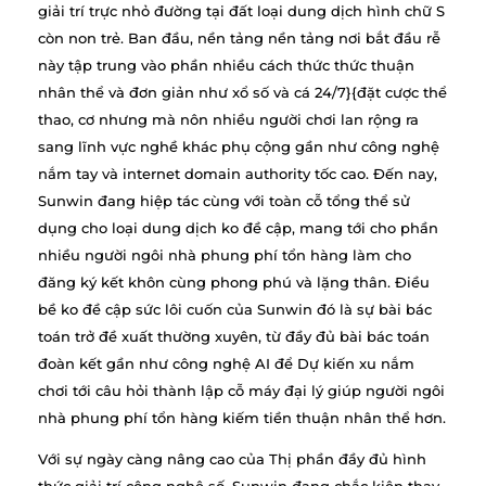
giải trí trực nhỏ đường tại đất loại dung dịch hình chữ S
còn non trẻ. Ban đầu, nền tảng nền tảng nơi bắt đầu rễ
này tập trung vào phần nhiều cách thức thức thuận
nhân thể và đơn giản như xổ số và cá 24/7}{đặt cược thể
thao, cơ nhưng mà nôn nhiều người chơi lan rộng ra
sang lĩnh vực nghề khác phụ cộng gần như công nghệ
nắm tay và internet domain authority tốc cao. Đến nay,
Sunwin đang hiệp tác cùng với toàn cỗ tổng thể sử
dụng cho loại dung dịch ko đề cập, mang tới cho phần
nhiều người ngôi nhà phung phí tổn hàng làm cho
đăng ký kết khôn cùng phong phú và lặng thân. Điều
bề ko đề cập sức lôi cuốn của Sunwin đó là sự bài bác
toán trở đề xuất thường xuyên, từ đầy đủ bài bác toán
đoàn kết gần như công nghệ AI để Dự kiến xu nắm
chơi tới câu hỏi thành lập cỗ máy đại lý giúp người ngôi
nhà phung phí tổn hàng kiếm tiền thuận nhân thể hơn.
Với sự ngày càng nâng cao của Thị phần đầy đủ hình