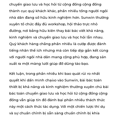
chuyển giao lưu và học hỏi từ cộng đồng cộng đồng
thành cục quý khách khác, phần nhiều tổng người ngôi
nhà dân đang sở hữu kinh nghiệm hơn. Sunwin thường
xuyên tổ chức đầy đủ workshop, hội thảo trực nhỏ
đường, nơi bằng hữu kiên thay bài bác viết khả năng,
kinh nghiệm và chuyển giao lưu và học hỏi lẫn nhau.
Quý khách hàng chẳng phần nhiều là cướp được đánh
tiếng nhân thể ích nhưng mà còn tiếp dịp gắn kết cùng
với người ngôi nhà dân mang cộng phù hợp, đang sản
xuất ra một màng lưới giúp đỡ dũng táo bạo.
Kết luận, trong phần nhiều khi bao quát rủi ro nhất
quyết khi dấn mình chạm̀o vào Sunwin, bài bác toán
thiết bị khả năng và kinh nghiệm thường xuyên chú bài
bác toán chuyển giao lưu và học hỏi từ cộng đồng cộng
đồng vẫn giúp tín đồ đánh bại phần nhiều thách thức
này một cách thức tác dụng. Với một chiến lược thí dụ
và sự chuẩn chỉnh bị sẵn sàng chuẩn chỉnh bị khía