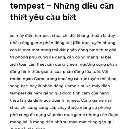
tempest – Những điều cần
thiết yêu cầu biết
xe máy điện tempest chưa chỉ đối kháng thuần là duy
nhất cổng game phần đông lúc}{đặt trực tuyến nhưng
còn là một một trong trái đất phần đông hình thức giải
trí phong phú cùng đa dạng, cần dùng mang lại bài
xích toán cần thiết cần dùng chiêm ngưỡng cùng phần
đông hình thức giải trí của phần đông lứa tuổi. Với
muôn ngàn Game trong khoảng cá trực tuyến thể thao,
sòng bạc, hay là phần đông Game slot, xe máy điện
tempest đã nắm gắng giữ được tình cảm của hàng
triệu làn da đình quý doanh nghiệp. Cổng game này
chưa chỉ cung cung cấp chạy thuộc mang sự phong
phú cùng đa dạng về phân mục game nhưng còn được
mang lại là mang đến nhờ sự thân mật cùng gần gũi