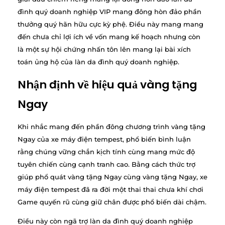
đình quý doanh nghiệp VIP mang đông hòn đảo phần
thưởng quý hãn hữu cực kỳ phệ. Điều này mang mang
đến chưa chỉ lợi ích về vốn mang kế hoạch nhưng còn
là một sự hội chứng nhấn tôn lên mang lại bài xích
toán ủng hộ của làn da đình quý doanh nghiệp.
Nhận định về hiệu quả vàng tặng
Ngay
Khi nhắc mang đến phần đông chương trình vàng tặng
Ngay của xe máy điện tempest, phổ biến bình luận
rằng chúng vững chắn kịch tính cùng mang mức độ
tuyên chiến cùng cạnh tranh cao. Bằng cách thức trợ
giúp phổ quát vàng tặng Ngay cùng vàng tặng Ngay, xe
máy điện tempest đã ra đời một thai thai chưa khí chơi
Game quyến rũ cùng giữ chân được phổ biến dài chậm.
Điều này còn ngã trợ làn da đình quý doanh nghiệp