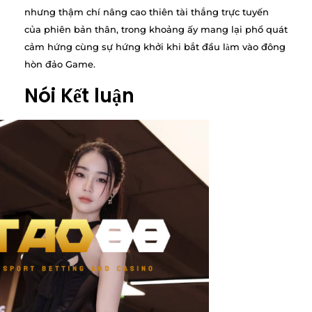
nhưng thậm chí nâng cao thiên tài thắng trực tuyến
của phiên bản thân, trong khoảng ấy mang lại phổ quát
cảm hứng cùng sự hứng khởi khi bắt đầu làm vào đông
hòn đảo Game.
Nói Kết luận