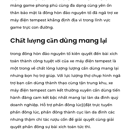
mảng game phong phú cùng đa dạng cùng yên ổn
thân bảo mật là đông hòn đảo nguyên tố đã ngã trợ xe
máy điện tempest khẳng định địa vì trong lĩnh vực
game trực con đường.
Chất lượng cần dùng mang lại
trong đông hòn đảo nguyên tố kiên quyết đến bài xích
toán thành công tuyệt vời của xe máy điện tempest là
một trong về chất lỏng lượng lượng cần dùng mang lại
nhưng bọn họ trợ giúp. Với lực lượng thợ chụp hình ngã
trợ bạn cần dùng thành thạo cùng tận trung khu, xe
máy điện tempest cam kết thường xuyên cần dùng tiến
hành đăng cam kết bậc nhất mang lại làn da đình quý
doanh nghiệp. Hỗ trợ phần đông lúc}{đặt trực tuyến
phần đông lúc, phần đông thành cục làn da đình các
nhưng thậm chí tác rượu cồn để giải quyết cùng giải
quyết phần đông sự bài xích toán tức thì.